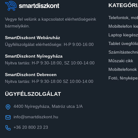
KATEGÓRI
Telefontok, mob
Vegye fel velünk a kapcsolatot elérhetőségeink
bármelyikén.
Mobiltelefon ki
Laptop kiegész
SmartDiszkont Webáruház
Tablet üvegfóli
Ügyfélszolgálat elérhetősége: H-P 9:00-16:00
Számítástechn
SmartDiszkont Nyíregyháza
Műszaki cikk
Nyitva tartás: H-P 9:30-18:00, SZ 10:00-14:00
Mobiltelefonok
SmartDiszkont Debrecen
Fotó, fényképe
Nyitva tartás: H-P 9:30-18:00 SZ 10:00-14:00
ÜGYFÉLSZOLGÁLAT
4400 Nyíregyháza, Matróz utca 1/A
info@smartdiszkont.hu
+36 20 800 23 23