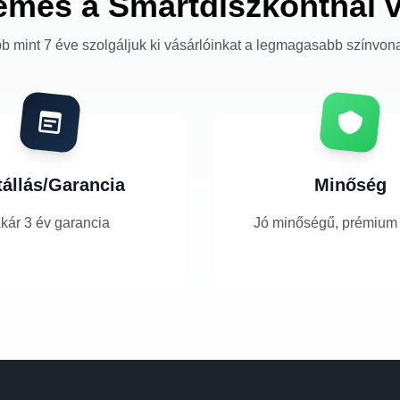
emes a Smartdiszkontnál 
b mint 7 éve szolgáljuk ki vásárlóinkat a legmagasabb színvon
tállás/Garancia
Minőség
kár 3 év garancia
Jó minőségű, prémium