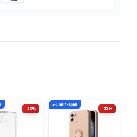
p
2-5 munkanap
-22%
-22%