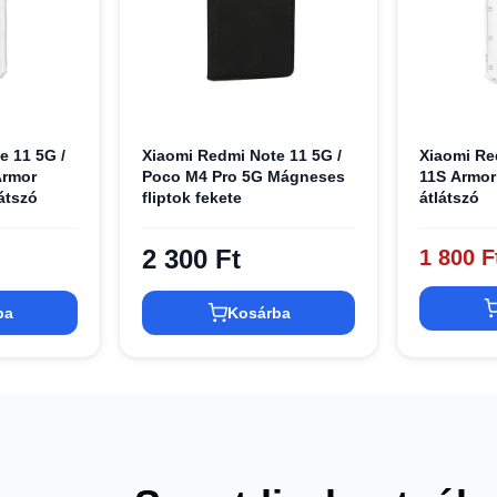
e 11 5G /
Xiaomi Redmi Note 11 5G /
Xiaomi Re
Armor
Poco M4 Pro 5G Mágneses
11S Armor
átszó
fliptok fekete
átlátszó
2 300 Ft
1 800 F
ba
Kosárba