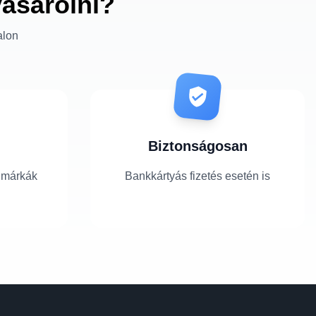
vásárolni?
alon
Biztonságosan
 márkák
Bankkártyás fizetés esetén is