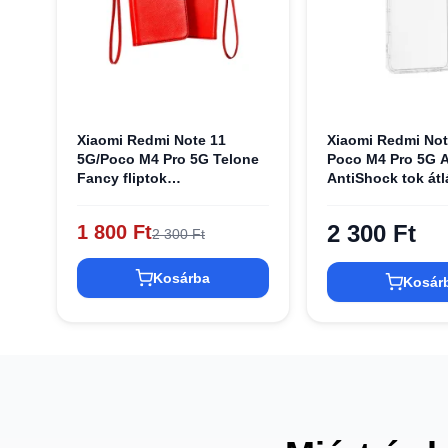
Xiaomi Redmi Note 11
Xiaomi Redmi Not
5G/Poco M4 Pro 5G Telone
Poco M4 Pro 5G 
Fancy fliptok
AntiShock tok átl
piros/sötétkék
2 300 Ft
1 800 Ft
2 300 Ft
Kosárba
Kosár