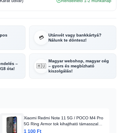
(Karát udvar)
Rendelhető 1-2 munkanap
apos
Utánvét vagy bankkártyá?
💳
Nálunk te döntesz!
Magyar webshop, magyar cég
rendelés –
🇭🇺
– gyors és megbízható
018 óta!
kiszolgálás!
Xiaomi Redmi Note 11 5G / POCO M4 Pro
5G Ring Armor tok kihajtható támasszal
fekete
1 100 Ft