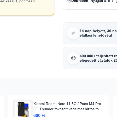
Debrecen
, Nyugati u. 5-7. 
hez készült, pontosan
14 nap helyett, 30 n
✅
elállási lehetőség!
400.000+ teljesített 
📦
elégedett vásárlók 2
Xiaomi Redmi Note 11 5G / Poco M4 Pro
5G Thunder fokozott védelmet biztosító
flexibilis TPU tok fekete
600 Ft