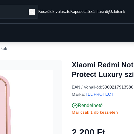
Készülék választó
Kapcsolat
Szállítási díj
Üzleteink
okok
Xiaomi Redmi Not
Protect Luxury szi
EAN / Vonalkód:
5900217913580
Márka:
TEL PROTECT
Rendelhető
Már csak 1 db készleten
2 200 Ft