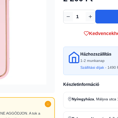
Mennyiség
Kedvencekh
Házhozszállítás
1-2 munkanap
Szállítási díjak
- 1490 F
Készletinformáció
Nyíregyháza
, Mályva utca 
l, NE AGGÓDJON. A tok a