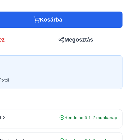
Kosárba
ez
Megosztás
t-tól
1-3.
Rendelhető 1-2 munkanap