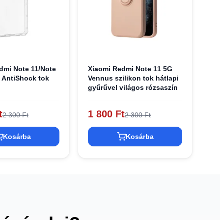
dmi Note 11/Note
Xiaomi Redmi Note 11 5G
 AntiShock tok
Vennus szilikon tok hátlapi
gyűrűvel világos rózsaszín
t
1 800 Ft
2 300 Ft
2 300 Ft
Kosárba
Kosárba