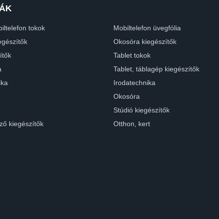
ÁK
iltelefon tokok
Mobiltelefon üvegfólia
egészítők
Okosóra kiegészítők
ítők
Tablet tokok
a
Tablet, táblagép kiegészítők
ika
Irodatechnika
Okosóra
Stúdió kiegészítők
ző kiegészítők
Otthon, kert