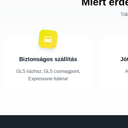
Miért érd
Töb
Biztonságos szállítás
Jó
GLS házhoz, GLS csomagpont,
A
Expressone futárral