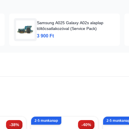
Samsung A025 Galaxy A02s alaplap
töltőcsatlakozóval (Service Pack)
3 900 Ft
2-5 munkanap
2-5 munkana
-38%
-40%