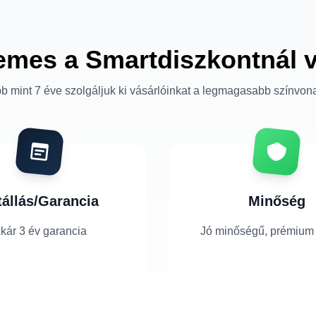
emes a Smartdiszkontnál 
b mint 7 éve szolgáljuk ki vásárlóinkat a legmagasabb színvon
tállás/Garancia
Minőség
kár 3 év garancia
Jó minőségű, prémium