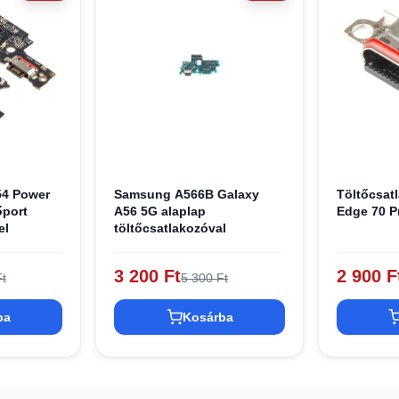
54 Power
Samsung A566B Galaxy
Töltőcsat
őport
A56 5G alaplap
Edge 70 P
el
töltőcsatlakozóval
3 200 Ft
2 900 F
t
5 300 Ft
ba
Kosárba