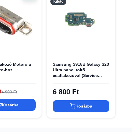
Kifutó
lakozó Motorola
Samsung S918B Galaxy S23
ro-hoz
Ultra panel töltő
csatlakozóval (Service
Pack)
6 800 Ft
t
4 900 Ft
Kosárba
Kosárba