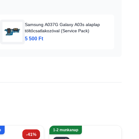
Samsung A037G Galaxy A03s alaplap
töltőcsatlakozóval (Service Pack)
5 500 Ft
p
1-2 munkanap
-41%