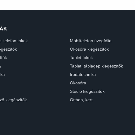
ÁK
iltelefon tokok
Mobiltelefon üvegfólia
egészítők
Okosóra kiegészítők
ítők
Tablet tokok
a
Tablet, táblagép kiegészítők
ika
Irodatechnika
Okosóra
Stúdió kiegészítők
ző kiegészítők
Otthon, kert