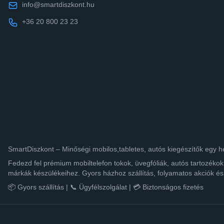
info@smartdiszkont.hu
+36 20 800 23 23
SmartDiszkont – Minőségi mobilos,tabletes, autós kiegészítők egy h
Fedezd fel prémium mobiltelefon tokok, üvegfóliák, autós tartozék
márkák készülékeihez. Gyors házhoz szállítás, folyamatos akciók és
📦 Gyors szállítás | 📞 Ügyfélszolgálat | 💳 Biztonságos fizetés