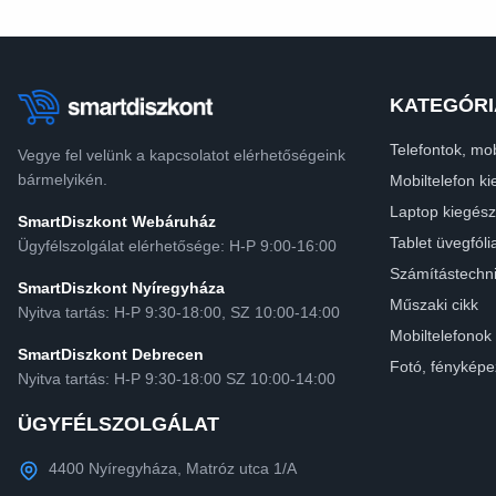
KATEGÓRI
Telefontok, mob
Vegye fel velünk a kapcsolatot elérhetőségeink
bármelyikén.
Mobiltelefon ki
Laptop kiegész
SmartDiszkont Webáruház
Tablet üvegfóli
Ügyfélszolgálat elérhetősége: H-P 9:00-16:00
Számítástechn
SmartDiszkont Nyíregyháza
Műszaki cikk
Nyitva tartás: H-P 9:30-18:00, SZ 10:00-14:00
Mobiltelefonok
SmartDiszkont Debrecen
Fotó, fényképe
Nyitva tartás: H-P 9:30-18:00 SZ 10:00-14:00
ÜGYFÉLSZOLGÁLAT
4400 Nyíregyháza, Matróz utca 1/A