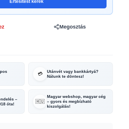
Értesítést kérek
ez
Megosztás
apos
Utánvét vagy bankkártyá?
💳
Nálunk te döntesz!
Magyar webshop, magyar cég
rendelés –
🇭🇺
– gyors és megbízható
018 óta!
kiszolgálás!