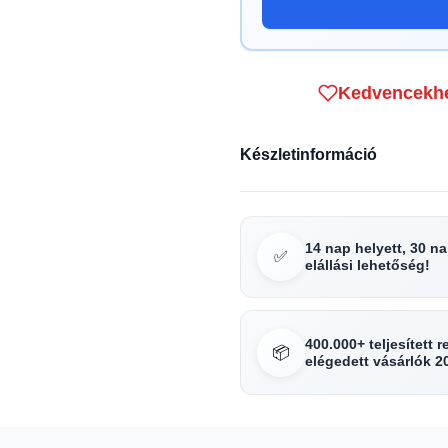
Kedvencekh
Készletinformáció
14 nap helyett, 30 n
✅
elállási lehetőség!
400.000+ teljesített 
📦
elégedett vásárlók 2