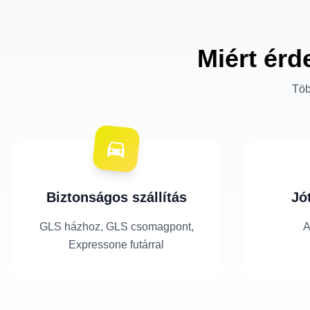
Miért érd
Töb
Biztonságos szállítás
Jó
GLS házhoz, GLS csomagpont,
A
Expressone futárral