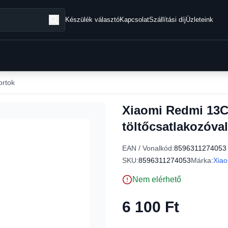
Készülék választó
Kapcsolat
Szállítási díj
Üzleteink
ortok
Xiaomi Redmi 13C
töltőcsatlakozóva
EAN / Vonalkód:
8596311274053
SKU:
8596311274053
Márka:
Xiao
Nem elérhető
6 100 Ft