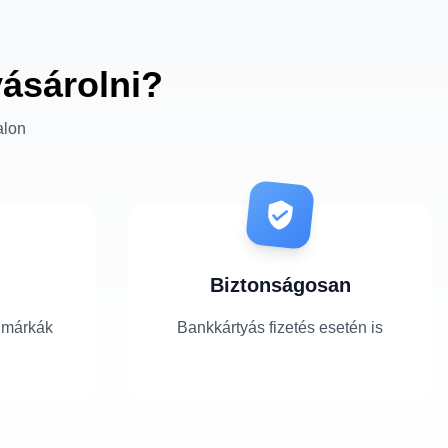
vásárolni?
alon
Biztonságosan
 márkák
Bankkártyás fizetés esetén is