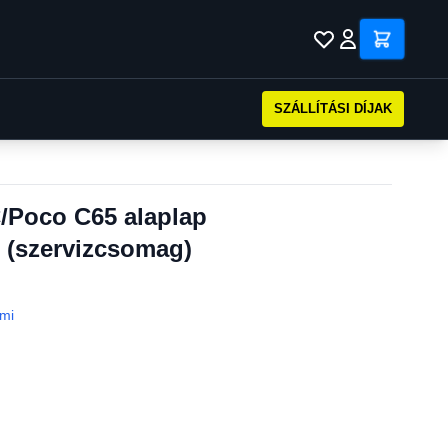
SZÁLLÍTÁSI DÍJAK
/Poco C65 alaplap
l (szervizcsomag)
mi