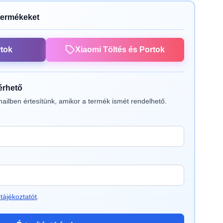
termékeket
rtok
Xiaomi Töltés és Portok
lérhető
ailben értesítünk, amikor a termék ismét rendelhető.
tájékoztatót
.