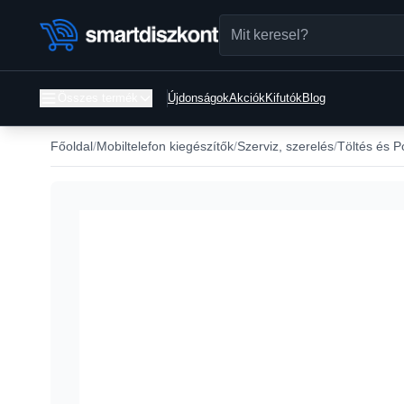
Összes termék
Újdonságok
Akciók
Kifutók
Blog
Főoldal
Mobiltelefon kiegészítők
Szerviz, szerelés
Töltés és P