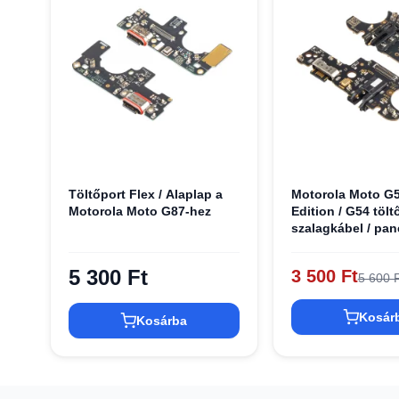
Töltőport Flex / Alaplap a
Motorola Moto G
Motorola Moto G87-hez
Edition / G54 tölt
szalagkábel / pan
5 300 Ft
3 500 Ft
5 600 F
Kosár
Kosárba