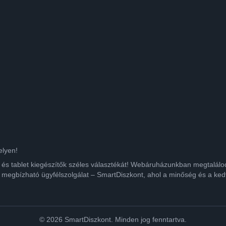
elyen!
ok és tablet kiegészítők széles választékát! Webáruházunkban megtalá
 megbízható ügyfélszolgálat – SmartDiszkont, ahol a minőség és a kedv
© 2026 SmartDiszkont. Minden jog fenntartva.