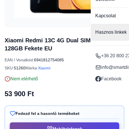
Kapcsolat
Hasznos linkek
Xiaomi Redmi 13C 4G Dual SIM 4GB RAM
128GB Fekete EU
+36 20 800 2
EAN / Vonalkód:
6941812754085
info@smartdi
SKU:
51260
Márka:
Xiaomi
Nem elérhető
Facebook
53 900 Ft
Fedezd fel a hasonló termékeket
Mobiltelefonok