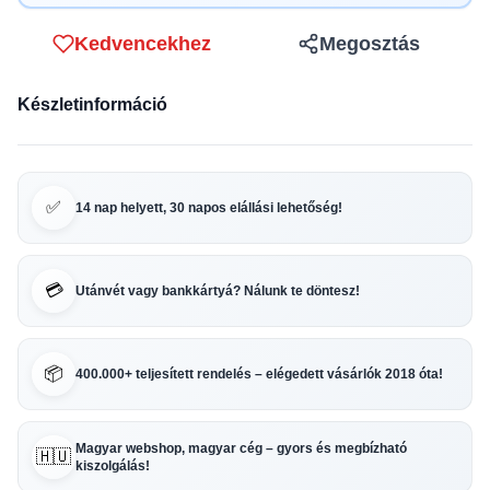
Kedvencekhez
Megosztás
Készletinformáció
✅
14 nap helyett, 30 napos elállási lehetőség!
💳
Utánvét vagy bankkártyá? Nálunk te döntesz!
📦
400.000+ teljesített rendelés – elégedett vásárlók 2018 óta!
Magyar webshop, magyar cég – gyors és megbízható
🇭🇺
kiszolgálás!