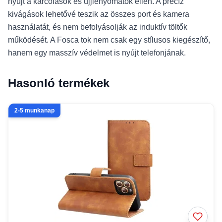
nyújt a karcolások és ujjlenyomatok ellen. A precíz
kivágások lehetővé teszik az összes port és kamera
használatát, és nem befolyásolják az induktív töltők
működését. A Fosca tok nem csak egy stílusos kiegészítő,
hanem egy masszív védelmet is nyújt telefonjának.
Hasonló termékek
2-5 munkanap