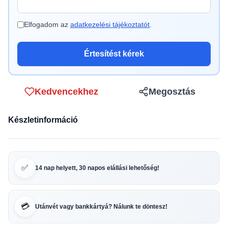
Elfogadom az
adatkezelési tájékoztatót
.
Értesítést kérek
Kedvencekhez
Megosztás
Készletinformáció
✅
14 nap helyett, 30 napos elállási lehetőség!
💳
Utánvét vagy bankkártyá? Nálunk te döntesz!