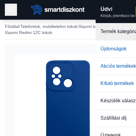
Üdv!
Kérjük, jelentkezz be.
Főoldal
Telefontok, mobiltelefon tokok
Xiaomi tokok
Termék kategóri
Xiaomi Redmi 12C tokok
Újdonságok
Akciós termékek
Kifutó termékek
Készülék válasz
Szállítási díj
Üzleteink