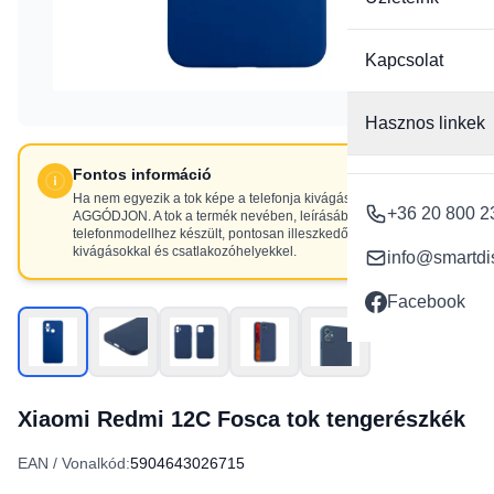
Kapcsolat
Hasznos linkek
Fontos információ
Ha nem egyezik a tok képe a telefonja kivágásaival, NE
+36 20 800 2
AGGÓDJON. A tok a termék nevében, leírásában szereplő
telefonmodellhez készült, pontosan illeszkedő
kivágásokkal és csatlakozóhelyekkel.
info@smartdi
Facebook
Xiaomi Redmi 12C Fosca tok tengerészkék
EAN / Vonalkód:
5904643026715