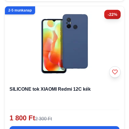
2-5 munkanap
-22%
SILICONE tok XIAOMI Redmi 12C kék
1 800 Ft
2 300 Ft