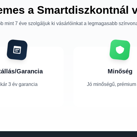
emes a Smartdiszkontnál 
b mint 7 éve szolgáljuk ki vásárlóinkat a legmagasabb színvon
tállás/Garancia
Minőség
kár 3 év garancia
Jó minőségű, prémium