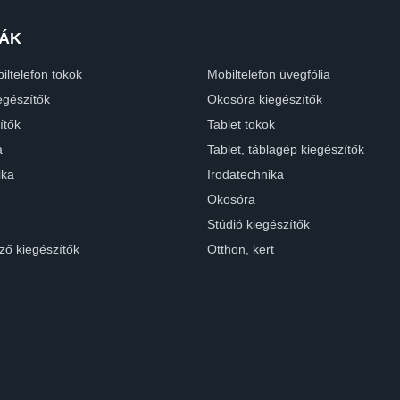
ÁK
iltelefon tokok
Mobiltelefon üvegfólia
egészítők
Okosóra kiegészítők
ítők
Tablet tokok
a
Tablet, táblagép kiegészítők
ika
Irodatechnika
Okosóra
Stúdió kiegészítők
ző kiegészítők
Otthon, kert