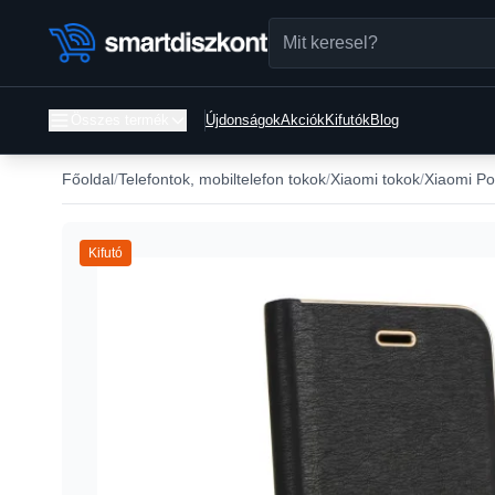
Összes termék
Újdonságok
Akciók
Kifutók
Blog
Főoldal
Telefontok, mobiltelefon tokok
Xiaomi tokok
Xiaomi Po
Kifutó