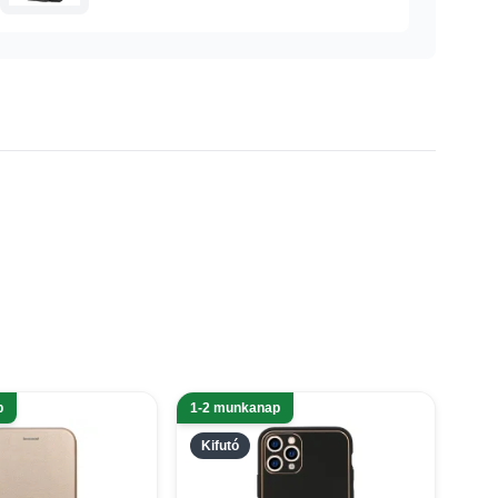
p
1-2 munkanap
Kifutó