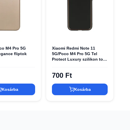
co M4 Pro 5G
Xiaomi Redmi Note 11
egance fliptok
5G/Poco M4 Pro 5G Tel
Protect Luxury szilikon tok
fekete
700 Ft
Kosárba
Kosárba