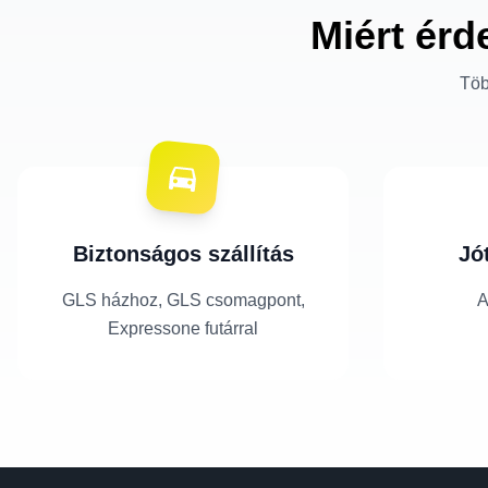
Miért érd
Töb
Biztonságos szállítás
Jó
GLS házhoz, GLS csomagpont,
A
Expressone futárral