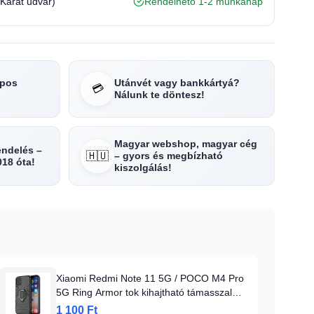
(Karát udvar)
Rendelhető 1-2 munkanap
apos
Utánvét vagy bankkártyá?
💳
Nálunk te döntesz!
Magyar webshop, magyar cég
rendelés –
🇭🇺
– gyors és megbízható
018 óta!
kiszolgálás!
Xiaomi Redmi Note 11 5G / POCO M4 Pro
5G Ring Armor tok kihajtható támasszal
fekete
1 100 Ft