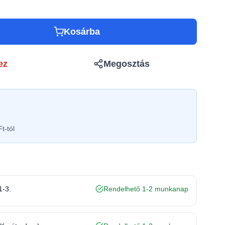
Kosárba
ez
Megosztás
t-tól
1-3.
Rendelhető 1-2 munkanap