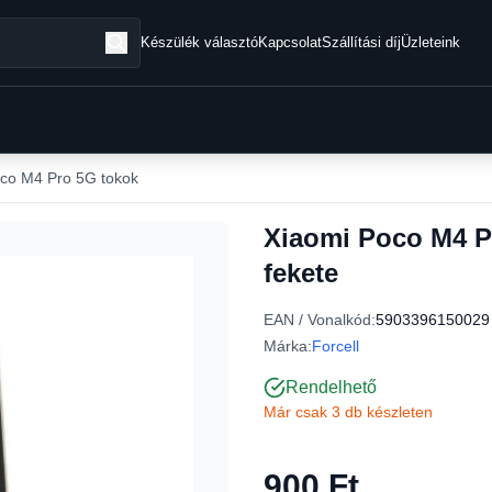
Készülék választó
Kapcsolat
Szállítási díj
Üzleteink
co M4 Pro 5G tokok
Xiaomi Poco M4 Pr
fekete
EAN / Vonalkód:
5903396150029
Márka:
Forcell
Rendelhető
Már csak 3 db készleten
900 Ft