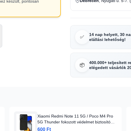
Debrecen
, Nyugati u. 5-7. 
hez készült, pontosan
14 nap helyett, 30 n
✅
elállási lehetőség!
400.000+ teljesített 
📦
elégedett vásárlók 2
Xiaomi Redmi Note 11 5G / Poco M4 Pro
5G Thunder fokozott védelmet biztosító
flexibilis TPU tok fekete
600 Ft