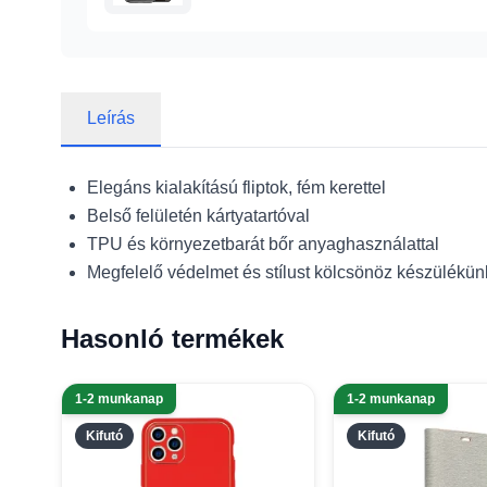
Leírás
Elegáns kialakítású fliptok, fém kerettel
Belső felületén kártyatartóval
TPU és környezetbarát bőr anyaghasználattal
Megfelelő védelmet és stílust kölcsönöz készülékü
Hasonló termékek
1-2 munkanap
1-2 munkanap
Kifutó
Kifutó