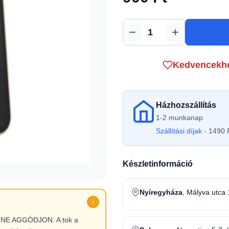
Mennyiség
Kedvencekh
Házhozszállítás
1-2 munkanap
Szállítási díjak
- 1490 F
Készletinformáció
Nyíregyháza
, Mályva utca 
l, NE AGGÓDJON. A tok a