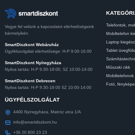
KATEGÓRI
Telefontok, mob
Vegye fel velünk a kapcsolatot elérhetőségeink
bármelyikén.
Mobiltelefon ki
Laptop kiegész
SmartDiszkont Webáruház
Tablet üvegfóli
Ügyfélszolgálat elérhetősége: H-P 9:00-16:00
Számítástechn
SmartDiszkont Nyíregyháza
Műszaki cikk
Nyitva tartás: H-P 9:30-18:00, SZ 10:00-14:00
Mobiltelefonok
SmartDiszkont Debrecen
Fotó, fényképe
Nyitva tartás: H-P 9:30-18:00 SZ 10:00-14:00
ÜGYFÉLSZOLGÁLAT
4400 Nyíregyháza, Matróz utca 1/A
info@smartdiszkont.hu
+36 20 800 23 23