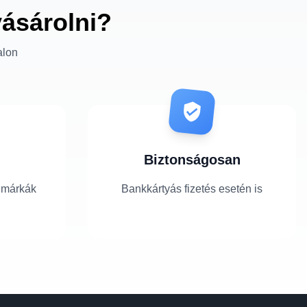
vásárolni?
alon
Biztonságosan
 márkák
Bankkártyás fizetés esetén is