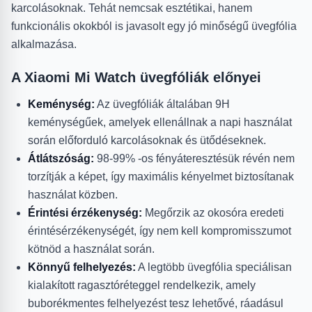
karcolásoknak. Tehát nemcsak esztétikai, hanem
funkcionális okokból is javasolt egy jó minőségű üvegfólia
alkalmazása.
A Xiaomi Mi Watch üvegfóliák előnyei
Keménység:
Az üvegfóliák általában 9H
keménységűek, amelyek ellenállnak a napi használat
során előforduló karcolásoknak és ütődéseknek.
Átlátszóság:
98-99% -os fényáteresztésük révén nem
torzítják a képet, így maximális kényelmet biztosítanak
használat közben.
Érintési érzékenység:
Megőrzik az okosóra eredeti
érintésérzékenységét, így nem kell kompromisszumot
kötnöd a használat során.
Könnyű felhelyezés:
A legtöbb üvegfólia speciálisan
kialakított ragasztóréteggel rendelkezik, amely
buborékmentes felhelyezést tesz lehetővé, ráadásul