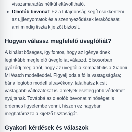
visszamaradás nélkül eltávolítható.
Oleofób bevonat:
Ez a tulajdonság segít csökkenteni
az ujjlenyomatok és a szennyeződések lerakódását,
ami mindig tiszta kijelzőt biztosít.
Hogyan válassz megfelelő üvegfóliát?
A kínálat bőséges, így fontos, hogy az igényeidnek
leginkább megfelelő üvegfóliát válaszd. Elsősorban
győződj meg arról, hogy az üvegfólia kompatibilis a Xiaomi
Mi Watch modelleddel. Figyelj oda a fólia vastagságára;
bár a legtöbb modell ultravékony, találhatsz kicsit
vastagabb változatokat is, amelyek esetleg jobb védelmet
nyújtanak. Továbbá az oleofób bevonat minőségét is
érdemes figyelembe venni, hiszen ez nagyban
meghatározza a kijelző tisztaságát.
Gyakori kérdések és válaszok