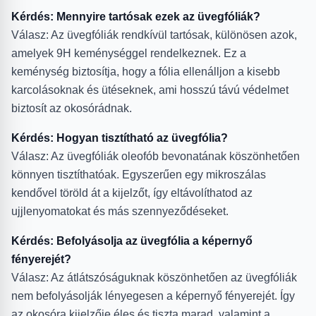
Kérdés: Mennyire tartósak ezek az üvegfóliák?
Válasz: Az üvegfóliák rendkívül tartósak, különösen azok,
amelyek 9H keménységgel rendelkeznek. Ez a
keménység biztosítja, hogy a fólia ellenálljon a kisebb
karcolásoknak és ütéseknek, ami hosszú távú védelmet
biztosít az okosórádnak.
Kérdés: Hogyan tisztítható az üvegfólia?
Válasz: Az üvegfóliák oleofób bevonatának köszönhetően
könnyen tisztíthatóak. Egyszerűen egy mikroszálas
kendővel töröld át a kijelzőt, így eltávolíthatod az
ujjlenyomatokat és más szennyeződéseket.
Kérdés: Befolyásolja az üvegfólia a képernyő
fényerejét?
Válasz: Az átlátszóságuknak köszönhetően az üvegfóliák
nem befolyásolják lényegesen a képernyő fényerejét. Így
az okosóra kijelzője éles és tiszta marad, valamint a