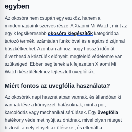
egyben
Az okosóra nem csupán egy eszköz, hanem a
mindennapjaink szerves része. A Xiaomi Mi Watch, mint az
egyik legsikeresebb
okosóra kiegészítők
kategóriába
tartozó termék, számtalan funkcióval és elegáns dizájnnal
büszkélkedhet. Azonban ahhoz, hogy hosszú időn át
élvezhesd a készülék előnyeit, megfelelő védelemre van
szükséged. Ebben segítenek a kifejezetten Xiaomi Mi
Watch készülékekhez fejlesztett üvegfóliák.
Miért fontos az üvegfólia használata?
Az okosórák napi használatban vannak, és állandóan ki
vannak téve a környezeti hatásoknak, mint a por,
karcolódás vagy mechanikai sérülések. Egy
üvegfólia
hatékony védelmet nyújt az órádnak, mivel olyan réteget
biztosít, amely elnyeli az ütéseket, és ellenáll a