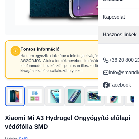
Kapcsolat
Hasznos linkek
Fontos információ
Ha nem egyezik a tok képe a telefonja kivágásaival, NE
+36 20 800 2
AGGÓDJON. A tok a termék nevében, leírásában szereplő
telefonmodellhez készült, pontosan illeszkedő
kivágásokkal és csatlakozóhelyekkel.
info@smartdi
Facebook
Xiaomi Mi A3 Hydrogel Öngyógyító előlapi
védőfólia SMD