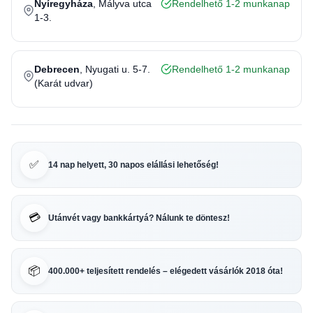
Nyíregyháza
, Mályva utca
Rendelhető 1-2 munkanap
1-3.
Debrecen
, Nyugati u. 5-7.
Rendelhető 1-2 munkanap
(Karát udvar)
✅
14 nap helyett, 30 napos elállási lehetőség!
💳
Utánvét vagy bankkártyá? Nálunk te döntesz!
📦
400.000+ teljesített rendelés – elégedett vásárlók 2018 óta!