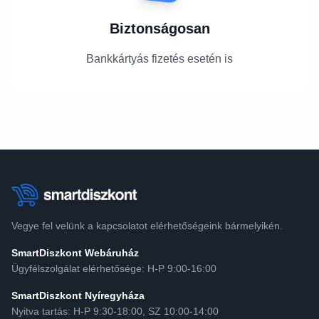
Biztonságosan
Bankkártyás fizetés esetén is
Vegye fel velünk a kapcsolatot elérhetőségeink bármelyikén.
SmartDiszkont Webáruház
Ügyfélszolgálat elérhetősége: H-P 9:00-16:00
SmartDiszkont Nyíregyháza
Nyitva tartás: H-P 9:30-18:00, SZ 10:00-14:00