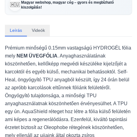
Magyar webshop, magyar cég – gyors és megbízható
🇭🇺
kiszolgálás!
Leírás
Videók
Prémium minőségű 0.15mm vastagságú HYDROGÉL fólia
mely
NEM ÜVEGFÓLIA
. Anyaghasználatának
köszönhetően, kellőképp megvédi készüléke kijelzőjét a
karcoktól és egyéb külső, mechanikai behatásoktól. Self-
Heal, öngyógyító TPU anyagból készült, így 24 órán belül
az apróbb karcolások eltűnnek fóliánk felületéről.
Öngyógyító tulajdonsága, a minőségi TPU
anyaghasználatnak köszönhetően érvényesülhet. A TPU
egy ún. AquaShield réteget hoz létre a fólia külső felületén
ami képes a regenerálódásra. Ezenfelül, kiváltó tapintási
érzetet biztosít az Oleophobe rétegének köszönhetően,
mely ellenáll az ujjaink által okozta zsíros