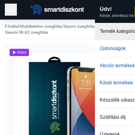
Üdv!
Kérjük, jelentkezz be.
Főoldal
Mobiltelefon üvegfólia
Xiaomi üvegfólia
Termék kategóri
Xiaomi Mi A3 üvegfólia
Újdonságok
Videó
Akciós termékek
Kifutó termékek
Készülék válasz
Szállítási díj
Üzleteink