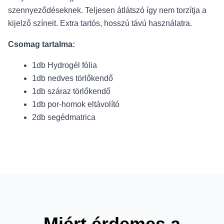
szennyeződéseknek. Teljesen átlátszó így nem torzítja a
kijelző színeit. Extra tartós, hosszú távú használatra.
Csomag tartalma:
1db Hydrogél fólia
1db nedves törlőkendő
1db száraz törlőkendő
1db por-homok eltávolító
2db segédmatrica
Miért érdemes a