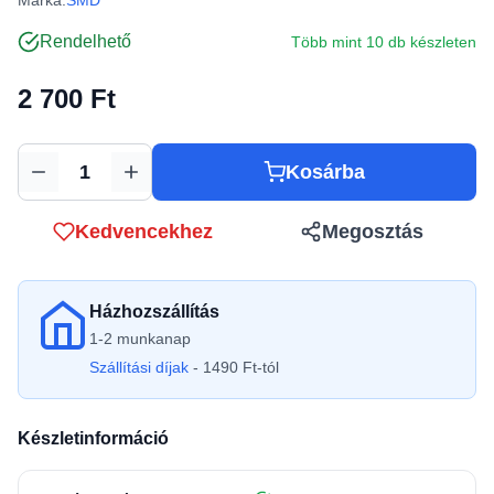
Márka:
SMD
Rendelhető
Több mint 10 db készleten
2 700 Ft
Kosárba
Mennyiség
Kedvencekhez
Megosztás
Házhozszállítás
1-2 munkanap
Szállítási díjak
- 1490 Ft-tól
Készletinformáció