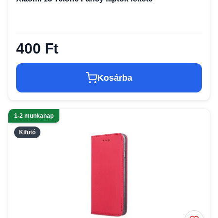
400 Ft
Kosárba
1-2 munkanap
Kifutó