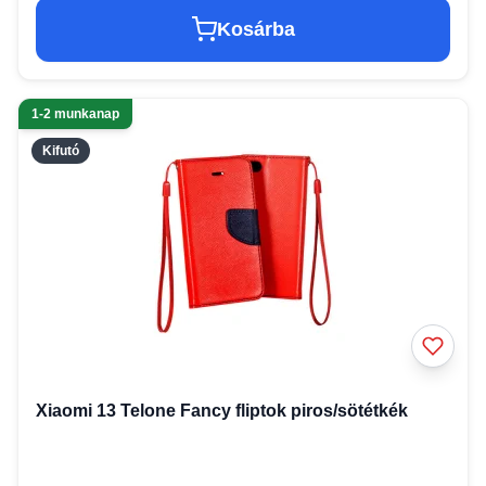
Kosárba
1-2 munkanap
Kifutó
Xiaomi 13 Telone Fancy fliptok piros/sötétkék