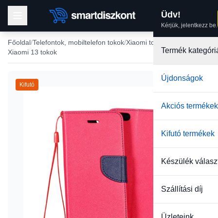
Üdv!
Kérjük, jelentkezz be.
Főoldal
Telefontok, mobiltelefon tokok
Xiaomi tokok
Termék kategóri
Xiaomi 13 tokok
Újdonságok
Kifutó
Akciós termékek
Kifutó termékek
Készülék válasz
Szállítási díj
Üzleteink