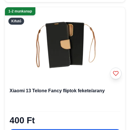
1-2 munkanap
Kifutó
Xiaomi 13 Telone Fancy fliptok fekete/arany
400 Ft