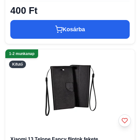
400 Ft
Kosárba
1-2 munkanap
Kifutó
Xiaomi 13 Telone Fancy fliptok fekete