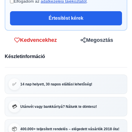
Elfogadom az
adatkezelési tájékoztatót
.
Értesítést kérek
Kedvencekhez
Megosztás
Készletinformáció
✅
14 nap helyett, 30 napos elállási lehetőség!
💳
Utánvét vagy bankkártyá? Nálunk te döntesz!
📦
400.000+ teljesített rendelés – elégedett vásárlók 2018 óta!