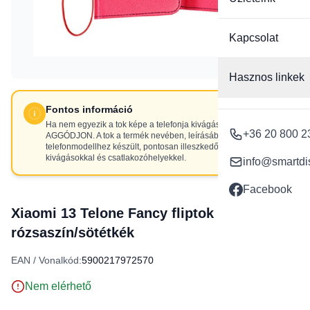
Kapcsolat
Hasznos linkek
Fontos információ
Ha nem egyezik a tok képe a telefonja kivágásaival, NE
+36 20 800 2
AGGÓDJON. A tok a termék nevében, leírásában szereplő
telefonmodellhez készült, pontosan illeszkedő
kivágásokkal és csatlakozóhelyekkel.
info@smartdi
Facebook
Xiaomi 13 Telone Fancy fliptok
rózsaszín/sötétkék
EAN / Vonalkód:
5900217972570
Nem elérhető