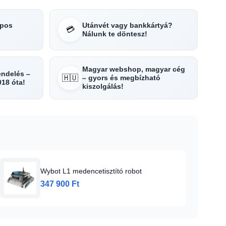
apos
Utánvét vagy bankkártyá?
💳
Nálunk te döntesz!
Magyar webshop, magyar cég
rendelés –
🇭🇺
– gyors és megbízható
018 óta!
kiszolgálás!
Wybot L1 medencetisztító robot
347 900 Ft