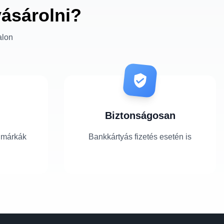
vásárolni?
alon
Biztonságosan
 márkák
Bankkártyás fizetés esetén is