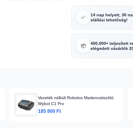
14 nap helyett, 30 n
✅
elállási lehetőség!
400.000+ teljesített 
📦
elégedett vásárlók 2
Vezeték nélküli Robotos Medencetisztító
Wybot C1 Pro
185 800 Ft