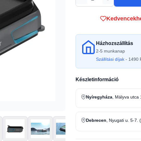
Mennyiség
Kedvencekh
Házhozszállítás
2-5 munkanap
Szállítási díjak
- 1490 F
Készletinformáció
Nyíregyháza
, Mályva utca 
Debrecen
, Nyugati u. 5-7. 