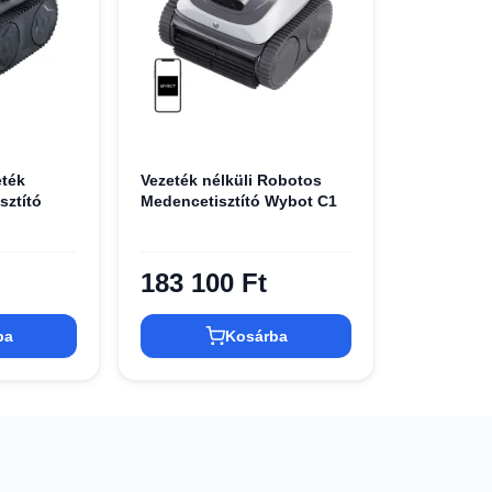
ték
Vezeték nélküli Robotos
sztító
Medencetisztító Wybot C1
183 100 Ft
ba
Kosárba