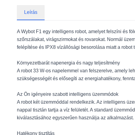
Leírás
A Wybot F1 egy intelligens robot, amelyet felszíni és föl
szőrszálakat, virágszirmokat és rovarokat. Normál üze
felépítése és IPX8 vízállósági besorolása miatt a robo
Környezetbarát napenergia és nagy teljesítmény
A robot 33 W-os napelemmel van felszerelve, amely lehet
szükségességét és elősegíti az energiahatékony, fennt
Az Ön igényeire szabott intelligens üzemmódok
A robot két üzemmóddal rendelkezik. Az intelligens üze
nappal tisztán tartja a víz felületét. A standard üzemmó
kiválasztásához egyszerűen használja az alkalmazást.
Hatékony tisztítás