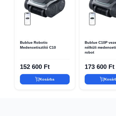
Bublue Robotic
Bublue C10P veze
Medencetisztító C10
nélküli medenceti
robot
152 600 Ft
173 600 Ft
Kosárba
Kosár