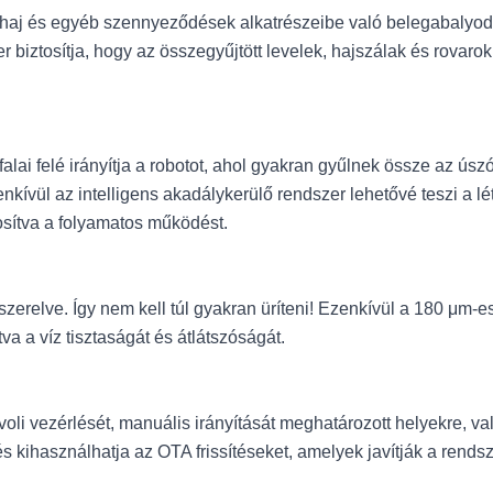
 haj és egyéb szennyeződések alkatrészeibe való belegabalyodá
 biztosítja, hogy az összegyűjtött levelek, hajszálak és rovar
ai felé irányítja a robotot, ahol gyakran gyűlnek össze az úsz
enkívül az intelligens akadálykerülő rendszer lehetővé teszi 
tosítva a folyamatos működést.
elszerelve. Így nem kell túl gyakran üríteni! Ezenkívül a 180 μm
va a víz tisztaságát és átlátszóságát.
oli vezérlését, manuális irányítását meghatározott helyekre, v
 és kihasználhatja az OTA frissítéseket, amelyek javítják a rendsz