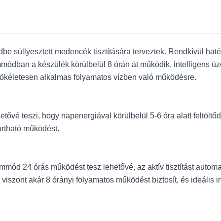
dbe süllyesztett medencék tisztítására terveztek. Rendkívül haték
mmódban a készülék körülbelül 8 órán át működik, intelligens ü
t tökéletesen alkalmas folyamatos vízben való működésre.
ővé teszi, hogy napenergiával körülbelül 5-6 óra alatt feltöltőd
artható működést.
mmód 24 órás működést tesz lehetővé, az aktív tisztítást autom
d viszont akár 8 órányi folyamatos működést biztosít, és ideális 