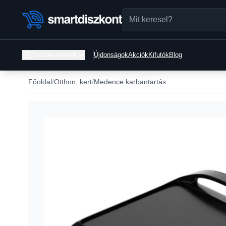
Összes termék
Újdonságok
Akciók
Kifutók
Blog
Főoldal
Otthon, kert
Medence karbantartás