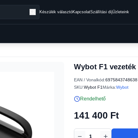
Készülék választó
Kapcsolat
Szállítási díj
Üzleteink
Wybot F1 vezeték 
EAN / Vonalkód:
6975843748638
SKU:
Wybot F1
Márka:
Wybot
Rendelhető
141 400 Ft