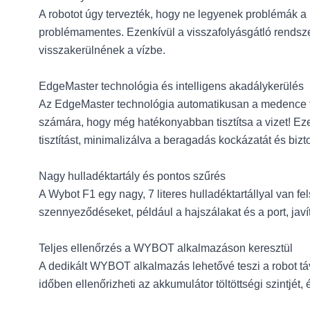
A robotot úgy tervezték, hogy ne legyenek problémák a
problémamentes. Ezenkívül a visszafolyásgátló rendszer
visszakerülnének a vízbe.
EdgeMaster technológia és intelligens akadálykerülés
Az EdgeMaster technológia automatikusan a medence fal
számára, hogy még hatékonyabban tisztítsa a vizet! Ez
tisztítást, minimalizálva a beragadás kockázatát és biz
Nagy hulladéktartály és pontos szűrés
A Wybot F1 egy nagy, 7 literes hulladéktartállyal van f
szennyeződéseket, például a hajszálakat és a port, javít
Teljes ellenőrzés a WYBOT alkalmazáson keresztül
A dedikált WYBOT alkalmazás lehetővé teszi a robot táv
időben ellenőrizheti az akkumulátor töltöttségi szintjét,