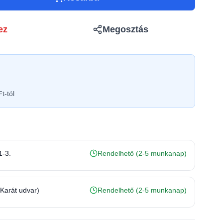
ez
Megosztás
t-tól
1-3.
Rendelhető (2-5 munkanap)
(Karát udvar)
Rendelhető (2-5 munkanap)