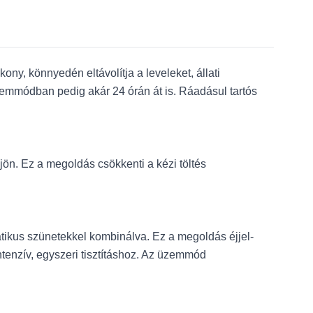
ony, könnyedén eltávolítja a leveleket, állati
zemmódban pedig akár 24 órán át is. Ráadásul tartós
jön. Ez a megoldás csökkenti a kézi töltés
atikus szünetekkel kombinálva. Ez a megoldás éjjel-
intenzív, egyszeri tisztításhoz. Az üzemmód