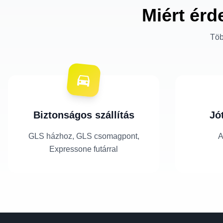
Miért érd
Töb
Biztonságos szállítás
Jó
GLS házhoz, GLS csomagpont,
A
Expressone futárral