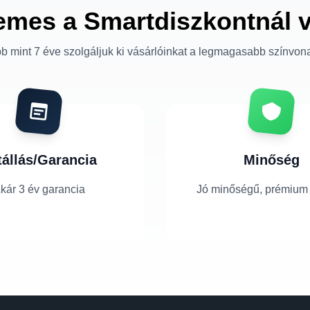
emes a Smartdiszkontnál 
b mint 7 éve szolgáljuk ki vásárlóinkat a legmagasabb színvon
tállás/Garancia
Minőség
kár 3 év garancia
Jó minőségű, prémium