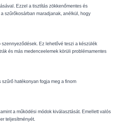
sával. Ezzel a tisztítás zökkenőmentes és
ok a szűrőkosárban maradjanak, anélkül, hogy
ó szennyeződések. Ez lehetővé teszi a készülék
a létrák és más medenceelemek körüli problémamentes
-es szűrő hatékonyan fogja meg a finom
alamint a működési módok kiválasztását. Emellett valós
er teljesítményét.