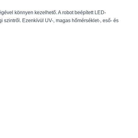
égével könnyen kezelhető. A robot beépített LED-
gi szintről. Ezenkívül UV-, magas hőmérséklet-, eső- és