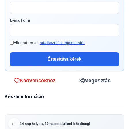
E-mail cím
Elfogadom az
adatkezelési tájékoztatót
.
Értesítést kérek
Kedvencekhez
Megosztás
Készletinformáció
✅
14 nap helyett, 30 napos elállási lehetőség!