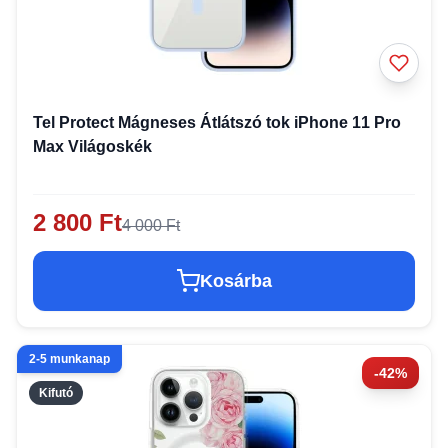
Tel Protect Mágneses Átlátszó tok iPhone 11 Pro
Max Világoskék
2 800 Ft
4 000 Ft
Kosárba
2-5 munkanap
-42%
Kifutó