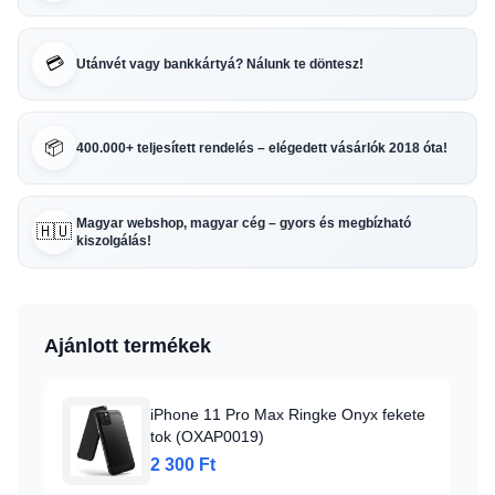
💳
Utánvét vagy bankkártyá? Nálunk te döntesz!
📦
400.000+ teljesített rendelés – elégedett vásárlók 2018 óta!
Magyar webshop, magyar cég – gyors és megbízható
🇭🇺
kiszolgálás!
Ajánlott termékek
iPhone 11 Pro Max Ringke Onyx fekete
tok (OXAP0019)
2 300 Ft