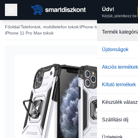
Üdv!
Kérjük, jelentkezz be.
Főoldal
Telefontok, mobiltelefon tokok
iPhone tokok
Termék kategóri
iPhone 11 Pro Max tokok
Újdonságok
Akciós termékek
Kifutó termékek
Készülék válasz
Szállítási díj
Üzleteink