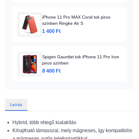
iPhone 11 Pro MAX Coral tok piros
színben Ringke Air S
1 400 Ft
Spigen Gauntlet tok iPhone 11 Pro Iron
piros színben
8 400 Ft
Leírás
Hybrid, több rétegű kialakítás
Kihajtható támasszal, mely mágneses, így kompatibilis
a mágneses autós telefontartókkal