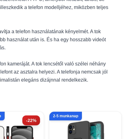
lleszkedik a telefon modelljéhez, miközben teljes
ítja a telefon használatának kényelmét. A tok
b használat után is. És ha egy hosszabb videót
ás.
on kameráját. A tok lencsétől való szélei néhány
ont az asztalra helyezi. A telefonja nemcsak jól
imalistán elegáns dizájnnal rendelkezik.
p
2-5 munkanap
-22%