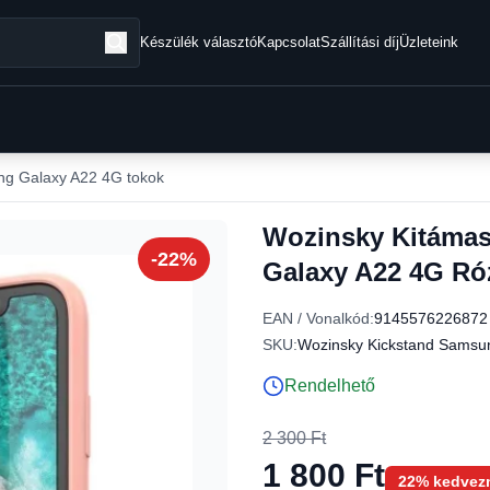
Készülék választó
Kapcsolat
Szállítási díj
Üzleteink
g Galaxy A22 4G tokok
Wozinsky Kitámas
-22%
Galaxy A22 4G Ró
EAN / Vonalkód:
9145576226872
SKU:
Wozinsky Kickstand Samsu
Rendelhető
2 300 Ft
1 800 Ft
22% kedvez