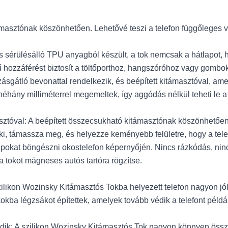
támasztónak köszönhetően. Lehetővé teszi a telefon függőleges 
s sérülésálló TPU anyagból készült, a tok nemcsak a hátlapot, han
ű hozzáférést biztosít a töltőporthoz, hangszóróhoz vagy gombo
gátló bevonattal rendelkezik, és beépített kitámasztóval, amel
néhány milliméterrel megemeltek, így aggódás nélkül teheti le a t
sztóval: A beépített összecsukható kitámasztónak köszönhetően 
sa ki, támassza meg, és helyezze keményebb felületre, hogy a tele
pokat böngészni okostelefon képernyőjén. Nincs rázkódás, nincs
a tokot mágneses autós tartóra rögzítse.
zilikon Wozinsky Kitámasztós Tokba helyezett telefon nagyon jól
okba légzsákot építettek, amelyek tovább védik a telefont példá
ik: A szilikon Wozinsky Kitámasztós Tok nagyon könnyen összes