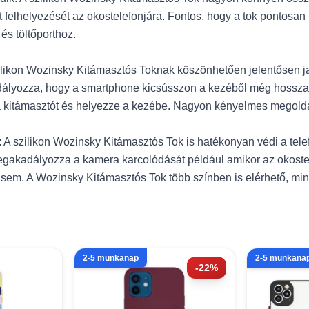
elhelyezését az okostelefonjára. Fontos, hogy a tok pontosan i
és töltőporthoz.
likon Wozinsky Kitámasztós Toknak köszönhetően jelentősen jav
ályozza, hogy a smartphone kicsússzon a kezéből még hosszab
i a kitámasztót és helyezze a kezébe. Nagyon kényelmes megold
 szilikon Wozinsky Kitámasztós Tok is hatékonyan védi a telef
gakadályozza a kamera karcolódását például amikor az okostelef
 sem. A Wozinsky Kitámasztós Tok több színben is elérhető, min
2-5 munkanap
2-5 munkana
-22%