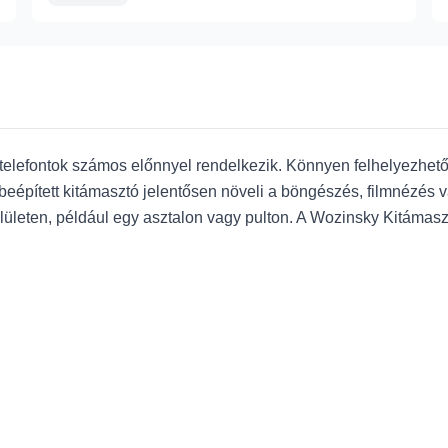
telefontok számos előnnyel rendelkezik. Könnyen felhelyezhető,
eépített kitámasztó jelentősen növeli a böngészés, filmnézés v
elületen, például egy asztalon vagy pulton. A Wozinsky Kitáma