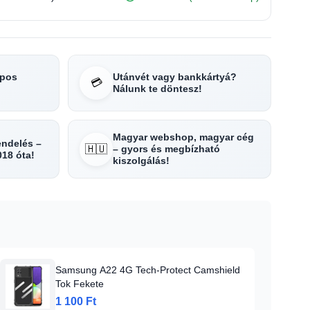
apos
Utánvét vagy bankkártyá?
💳
Nálunk te döntesz!
Magyar webshop, magyar cég
rendelés –
🇭🇺
– gyors és megbízható
018 óta!
kiszolgálás!
Samsung A22 4G Tech-Protect Camshield
Tok Fekete
1 100 Ft