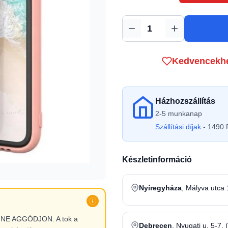
Mennyiség
Kedvencekh
Házhozszállítás
2-5 munkanap
Szállítási díjak
- 1490 F
Készletinformáció
Nyíregyháza
, Mályva utca 
l, NE AGGÓDJON. A tok a
Debrecen
, Nyugati u. 5-7. 