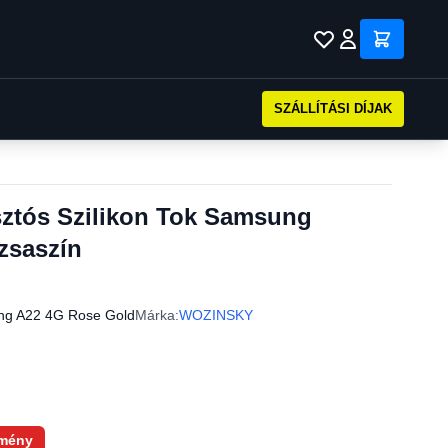
SZÁLLÍTÁSI DÍJAK
ztós Szilikon Tok Samsung
zsaszín
ng A22 4G Rose Gold
Márka:
WOZINSKY
mény