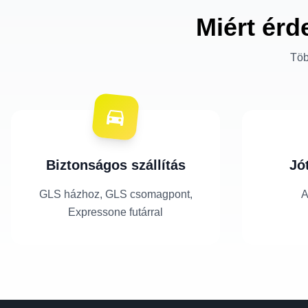
Miért érd
Töb
Biztonságos szállítás
Jó
GLS házhoz, GLS csomagpont,
A
Expressone futárral