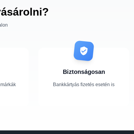
vásárolni?
alon
Biztonságosan
 márkák
Bankkártyás fizetés esetén is