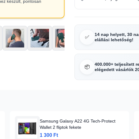
hez készült, pontosan
14 nap helyett, 30 n
✅
elállási lehetőség!
400.000+ teljesített 
📦
elégedett vásárlók 2
Samsung Galaxy A22 4G Tech-Protect
Wallet 2 fliptok fekete
1 300 Ft