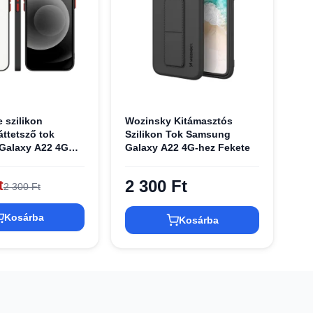
 szilikon
Wozinsky Kitámasztós
áttetsző tok
Szilikon Tok Samsung
Galaxy A22 4G
Galaxy A22 4G-hez Fekete
2 300 Ft
t
2 300 Ft
Kosárba
Kosárba