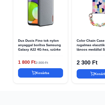
Dux Ducis Fino tok nylon
Color Chain Case
anyaggal borítva Samsung
rugalmas elasztik
Galaxy A22 4G-hez, szürke
láncos medállal
Galaxy A22 4G mu
tok
2 300 Ft
1 800 Ft
2 300 Ft
Kosárba
Kosár