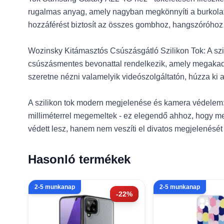
rugalmas anyag, amely nagyban megkönnyíti a burkolat f
hozzáférést biztosít az összes gombhoz, hangszóróhoz 
Wozinsky Kitámasztós Csúszásgátló Szilikon Tok: A szi
csúszásmentes bevonattal rendelkezik, amely megakad
szeretne nézni valamelyik videószolgáltatón, húzza k
A szilikon tok modern megjelenése és kamera védelem: A
milliméterrel megemeltek - ez elegendő ahhoz, hogy me
védett lesz, hanem nem veszíti el divatos megjelenését
Hasonló termékek
2-5 munkanap
2-5 munkanap
-22%