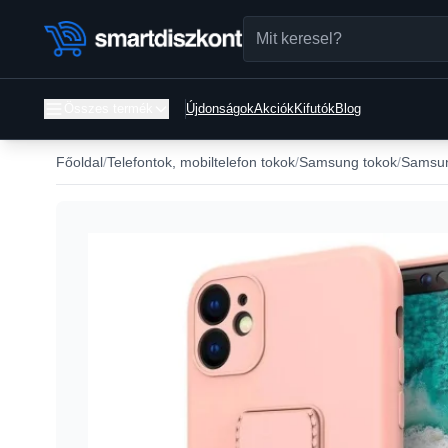
Összes termék
Újdonságok
Akciók
Kifutók
Blog
Főoldal
Telefontok, mobiltelefon tokok
Samsung tokok
Samsun