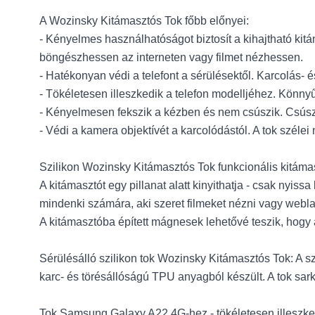
A Wozinsky Kitámasztós Tok főbb előnyei:
- Kényelmes használhatóságot biztosít a kihajtható ki
böngészhessen az interneten vagy filmet nézhessen.
- Hatékonyan védi a telefont a sérülésektől. Karcolás- é
- Tökéletesen illeszkedik a telefon modelljéhez. Könny
- Kényelmesen fekszik a kézben és nem csúszik. Csúszás
- Védi a kamera objektívét a karcolódástól. A tok szélei 
Szilikon Wozinsky Kitámasztós Tok funkcionális kitáma
A kitámasztót egy pillanat alatt kinyithatja - csak nyis
mindenki számára, aki szeret filmeket nézni vagy webla
A kitámasztóba épített mágnesek lehetővé teszik, hogy 
Sérülésálló szilikon tok Wozinsky Kitámasztós Tok: A s
karc- és törésállóságú TPU anyagból készült. A tok sark
Tok Samsung Galaxy A22 4G-hez - tökéletesen illeszked