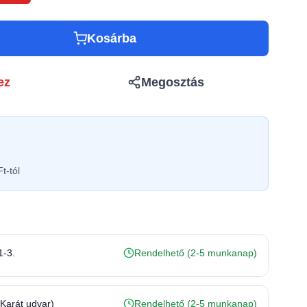
Kosárba
ez
Megosztás
t-tól
1-3.
Rendelhető (2-5 munkanap)
(Karát udvar)
Rendelhető (2-5 munkanap)