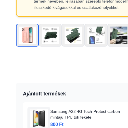
termék nevében, leírásában szereplő telefonmodell
illeszkedő kivágásokkal és csatlakozóhelyekkel.
Ajánlott termékek
Samsung A22 4G Tech-Protect carbon
mintájú TPU tok fekete
800 Ft