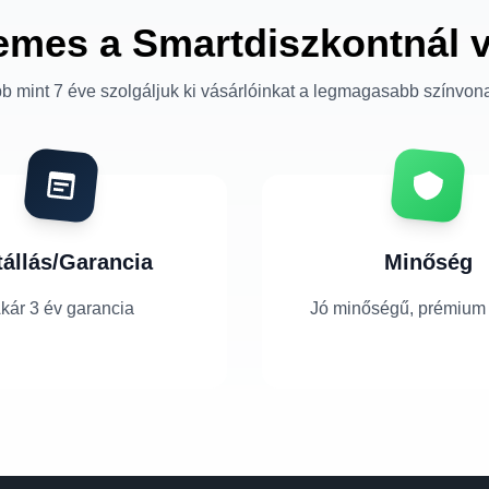
emes a Smartdiszkontnál 
b mint 7 éve szolgáljuk ki vásárlóinkat a legmagasabb színvon
tállás/Garancia
Minőség
kár 3 év garancia
Jó minőségű, prémium