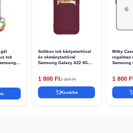
 gél
Szilikon tok kártyatartóval
Milky Case
us tok
és okmánytartóval
rugalmas 
 Samsung
Samsung Galaxy A22 4G
Samsung 
lticolor
Kártya Tok Burgundi
fekete
1 800 Ft
1 800 F
2 300 Ft
Kosárba
ba