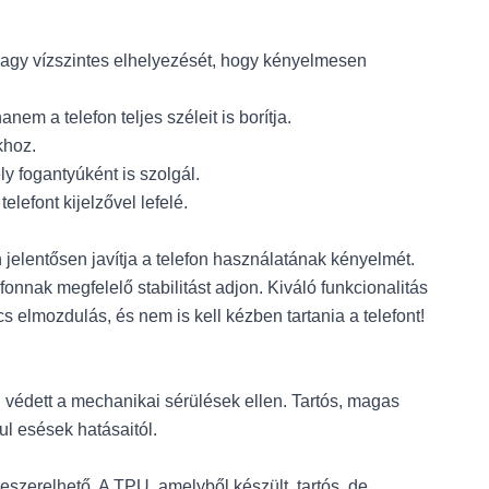
vagy vízszintes elhelyezését, hogy kényelmesen
em a telefon teljes széleit is borítja.
khoz.
y fogantyúként is szolgál.
elefont kijelzővel lefelé.
jelentősen javítja a telefon használatának kényelmét.
fonnak megfelelő stabilitást adjon. Kiváló funkcionalitás
 elmozdulás, és nem is kell kézben tartania a telefont!
 védett a mechanikai sérülések ellen. Tartós, magas
ul esések hatásaitól.
zerelhető. A TPU, amelyből készült, tartós, de