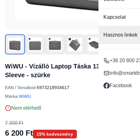
Kapcsolat
Hasznos linkek
+36 20 800 2
WiWU - Vízálló Laptop Táska 13,3" Pilot
info@smartdi
Sleeve - szürke
Facebook
EAN / Vonalkód:
6973218934617
Márka:
WiWU
Nem elérhető
7 300 Ft
6 200 Ft
15% kedvezmény