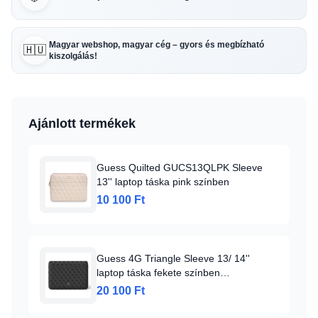
Magyar webshop, magyar cég – gyors és megbízható
🇭🇺
kiszolgálás!
Ajánlott termékek
Guess Quilted GUCS13QLPK Sleeve
13'' laptop táska pink színben
10 100 Ft
Guess 4G Triangle Sleeve 13/ 14''
laptop táska fekete színben
(GUCS14P4TK)
20 100 Ft