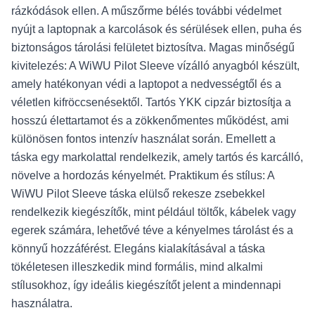
rázkódások ellen. A műszőrme bélés további védelmet
nyújt a laptopnak a karcolások és sérülések ellen, puha és
biztonságos tárolási felületet biztosítva. Magas minőségű
kivitelezés: A WiWU Pilot Sleeve vízálló anyagból készült,
amely hatékonyan védi a laptopot a nedvességtől és a
véletlen kifröccsenésektől. Tartós YKK cipzár biztosítja a
hosszú élettartamot és a zökkenőmentes működést, ami
különösen fontos intenzív használat során. Emellett a
táska egy markolattal rendelkezik, amely tartós és karcálló,
növelve a hordozás kényelmét. Praktikum és stílus: A
WiWU Pilot Sleeve táska elülső rekesze zsebekkel
rendelkezik kiegészítők, mint például töltők, kábelek vagy
egerek számára, lehetővé téve a kényelmes tárolást és a
könnyű hozzáférést. Elegáns kialakításával a táska
tökéletesen illeszkedik mind formális, mind alkalmi
stílusokhoz, így ideális kiegészítőt jelent a mindennapi
használatra.