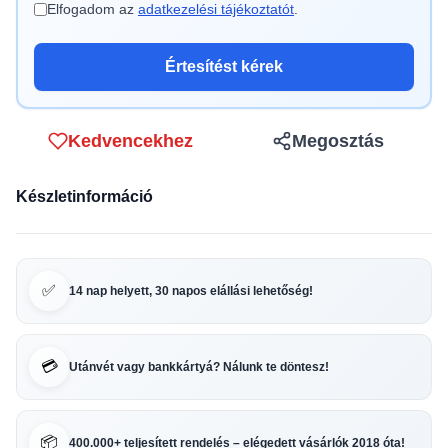
Elfogadom az
adatkezelési tájékoztatót
.
Értesítést kérek
Kedvencekhez
Megosztás
Készletinformáció
✅
14 nap helyett, 30 napos elállási lehetőség!
💳
Utánvét vagy bankkártyá? Nálunk te döntesz!
📦
400.000+ teljesített rendelés – elégedett vásárlók 2018 óta!