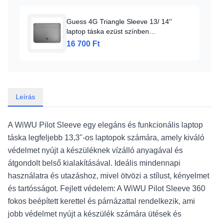
Guess 4G Triangle Sleeve 13/ 14''
laptop táska ezüst színben
(GUCS14PSATLG)
16 700 Ft
Leírás
A WiWU Pilot Sleeve egy elegáns és funkcionális laptop
táska legfeljebb 13,3"-os laptopok számára, amely kiváló
védelmet nyújt a készüléknek vízálló anyagával és
átgondolt belső kialakításával. Ideális mindennapi
használatra és utazáshoz, mivel ötvözi a stílust, kényelmet
és tartósságot. Fejlett védelem: A WiWU Pilot Sleeve 360
fokos beépített kerettel és párnázattal rendelkezik, ami
jobb védelmet nyújt a készülék számára ütések és