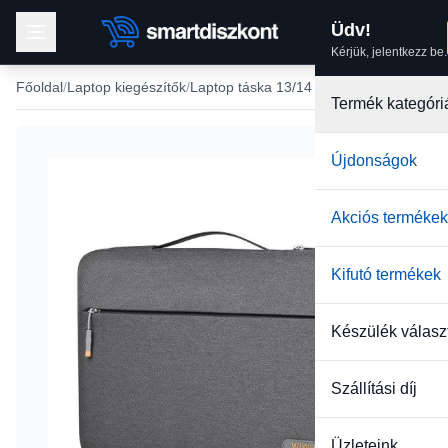
Üdv!
Kérjük, jelentkezz be.
Főoldal
Laptop kiegészítők
Laptop táska 13/14 méretben
Termék kategóri
Újdonságok
-15%
Akciós termékek
Kifutó termékek
Készülék válasz
Szállítási díj
Üzleteink