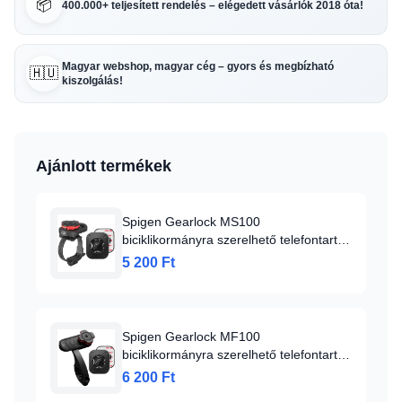
📦
400.000+ teljesített rendelés – elégedett vásárlók 2018 óta!
Magyar webshop, magyar cég – gyors és megbízható
🇭🇺
kiszolgálás!
Ajánlott termékek
Spigen Gearlock MS100
biciklikormányra szerelhető telefontartó
fekete
5 200 Ft
Spigen Gearlock MF100
biciklikormányra szerelhető telefontartó
fekete (000MP25056)
6 200 Ft