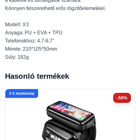
a kábelek és fülhallgatók számára.
Könnyen felszerelhető erős rögzítőelemekkel.
Modell: X3
Anyaga: PU + EVA + TPU
Telefonokhoz: 4,7-6,7"
Mérete: 210*105*50mm
Súly: 182g
Hasonló termékek
2-5 munkanap
-50%