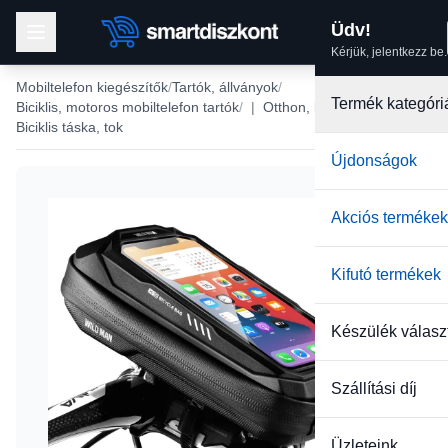
Üdv!
Kérjük, jelentkezz be.
Mobiltelefon kiegészítők
Tartók, állványok
Termék kategóri
Biciklis, motoros mobiltelefon tartók
|
Otthon, kert
Biciklis táska, tok
Újdonságok
Akciós termékek
Kifutó termékek
Készülék válasz
Szállítási díj
Üzleteink