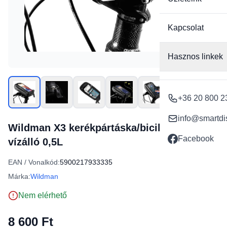
Kapcsolat
Hasznos linkek
+36 20 800 2
info@smartdi
Wildman X3 kerékpártáska/biciklis táska
Facebook
vízálló 0,5L
EAN / Vonalkód:
5900217933335
Márka:
Wildman
Nem elérhető
8 600 Ft