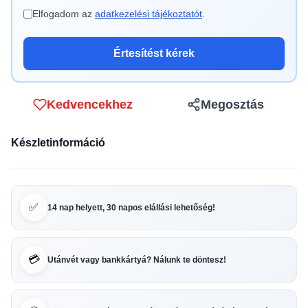
Elfogadom az
adatkezelési tájékoztatót
.
Értesítést kérek
Kedvencekhez
Megosztás
Készletinformáció
✅
14 nap helyett, 30 napos elállási lehetőség!
💳
Utánvét vagy bankkártyá? Nálunk te döntesz!