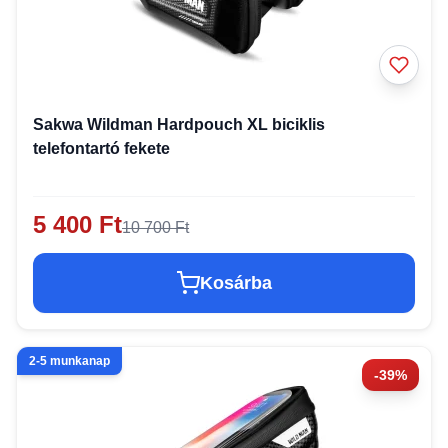
Sakwa Wildman Hardpouch XL biciklis
telefontartó fekete
5 400 Ft
10 700 Ft
Kosárba
2-5 munkanap
-39%