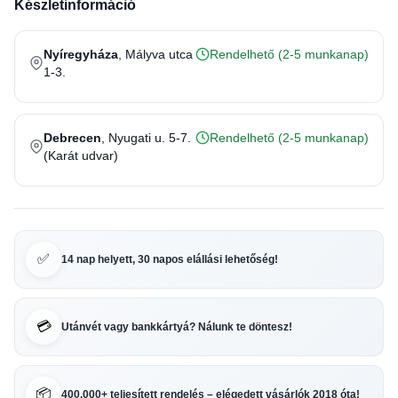
Készletinformáció
Nyíregyháza
, Mályva utca
Rendelhető (2-5 munkanap)
1-3.
Debrecen
, Nyugati u. 5-7.
Rendelhető (2-5 munkanap)
(Karát udvar)
✅
14 nap helyett, 30 napos elállási lehetőség!
💳
Utánvét vagy bankkártyá? Nálunk te döntesz!
📦
400.000+ teljesített rendelés – elégedett vásárlók 2018 óta!