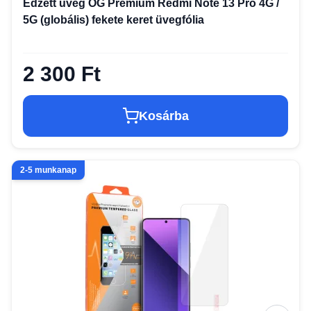
Edzett üveg OG Premium Redmi Note 13 Pro 4G /
5G (globális) fekete keret üvegfólia
2 300 Ft
Kosárba
2-5 munkanap