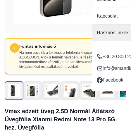
Kapcsolat
Hasznos linkek
Fontos információ
Ha nem egyezik a tok képe a telefonja kivágásaival, NE
+36 20 800 2
AGGÓDJON. A tok a termék nevében, leírásában szereplő
telefonmodellhez készült, pontosan illeszkedő
kivágásokkal és csatlakozóhelyekkel.
info@smartdi
Facebook
Vmax edzett üveg 2,5D Normál Átlátszó
Üvegfólia Xiaomi Redmi Note 13 Pro 5G-
hez, Üvegfólia