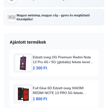
Magyar webshop, magyar cég – gyors és megbízható
🇭🇺
kiszolgálás!
Ajánlott termékek
Edzett üveg OG Premium Redmi Note
13 Pro 4G / 5G (globális) fekete keret
üvegfólia
2 300 Ft
Full Glue 6D Edzett üveg XIAOMI
REDMI NOTE 13 PRO 5G fekete
üvegfólia
1 800 Ft