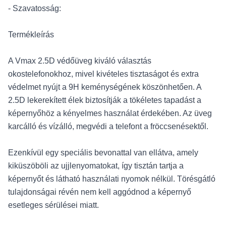
- Szavatosság:
Termékleírás
A Vmax 2.5D védőüveg kiváló választás
okostelefonokhoz, mivel kivételes tisztaságot és extra
védelmet nyújt a 9H keménységének köszönhetően. A
2.5D lekerekített élek biztosítják a tökéletes tapadást a
képernyőhöz a kényelmes használat érdekében. Az üveg
karcálló és vízálló, megvédi a telefont a fröccsenésektől.
Ezenkívül egy speciális bevonattal van ellátva, amely
kiküszöböli az ujjlenyomatokat, így tisztán tartja a
képernyőt és látható használati nyomok nélkül. Törésgátló
tulajdonságai révén nem kell aggódnod a képernyő
esetleges sérülései miatt.