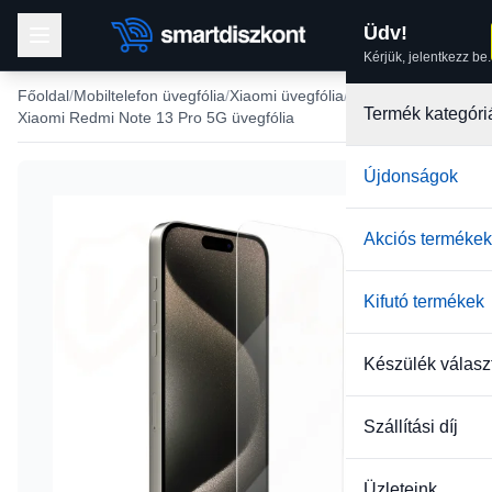
Üdv!
Kérjük, jelentkezz be.
Főoldal
Mobiltelefon üvegfólia
Xiaomi üvegfólia
Termék kategóri
Xiaomi Redmi Note 13 Pro 5G üvegfólia
Újdonságok
Akciós termékek
Kifutó termékek
Készülék válasz
Szállítási díj
Üzleteink