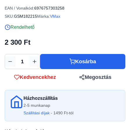
EAN / Vonalkód:
6976757303258
SKU:
GSM182215
Márka:
VMax
Rendelhető
2 300 Ft
Kosárba
Mennyiség
Kedvencekhez
Megosztás
Házhozszállítás
2-5 munkanap
Szállítási díjak
- 1490 Ft-tól