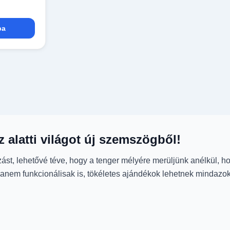
ba
íz alatti világot új szemszögből!
ndozást, lehetővé téve, hogy a tenger mélyére merüljünk anélkül,
nem funkcionálisak is, tökéletes ajándékok lehetnek mindazokn