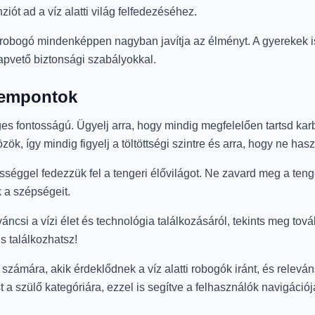
iót ad a víz alatti világ felfedezéséhez.
a robogó mindenképpen nagyban javítja az élményt. A gyerekek is
lapvető biztonsági szabályokkal.
zempontok
es fontosságú. Ügyelj arra, hogy mindig megfelelően tartsd ka
k, így mindig figyelj a töltöttségi szintre és arra, hogy ne hasz
séggel fedezzük fel a tengeri élővilágot. Ne zavard meg a tenge
 a szépségeit.
csi a vízi élet és technológia találkozásáról, tekints meg tová
s találkozhatsz!
számára, akik érdeklődnek a víz alatti robogók iránt, és relevá
 a szülő kategóriára, ezzel is segítve a felhasználók navigációj