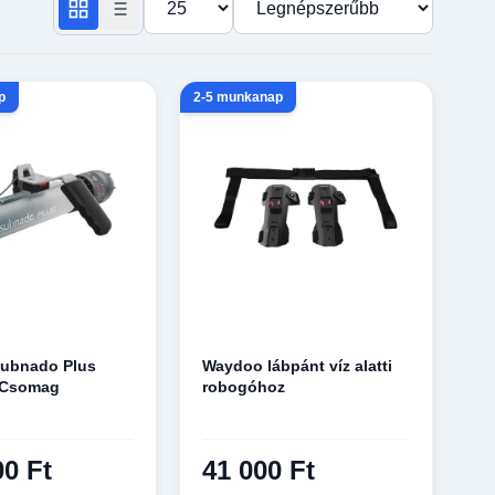
p
2-5 munkanap
ubnado Plus
Waydoo lábpánt víz alatti
 Csomag
robogóhoz
00 Ft
41 000 Ft