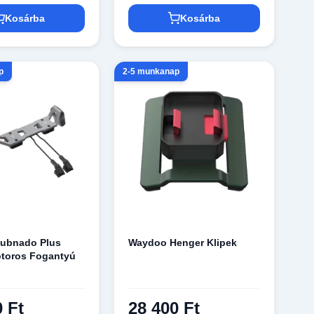
Kosárba
Kosárba
p
2-5 munkanap
ubnado Plus
Waydoo Henger Klipek
otoros Fogantyú
0 Ft
28 400 Ft