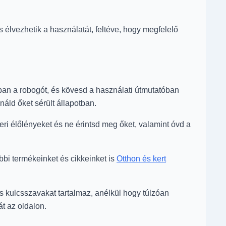
 élvezhetik a használatát, feltéve, hogy megfelelő
rban a robogót, és kövesd a használati útmutatóban
náld őket sérült állapotban.
ri élőlényeket és ne érintsd meg őket, valamint óvd a
bbi termékeinket és cikkeinket is
Otthon és kert
ns kulcsszavakat tartalmaz, anélkül hogy túlzóan
át az oldalon.