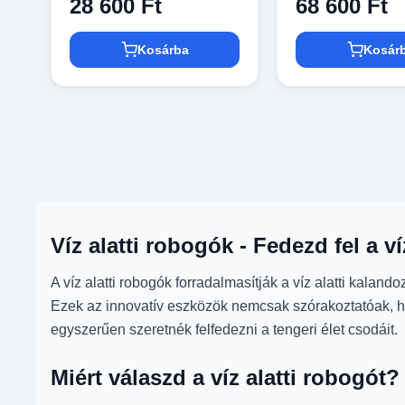
28 600 Ft
68 600 Ft
Kosárba
Kosár
Víz alatti robogók - Fedezd fel a v
A víz alatti robogók forradalmasítják a víz alatti kala
Ezek az innovatív eszközök nemcsak szórakoztatóak, ha
egyszerűen szeretnék felfedezni a tengeri élet csodáit.
Miért válaszd a víz alatti robogót?