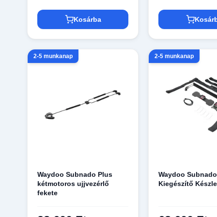
Kosárba
Kosár
2-5 munkanap
2-5 munkanap
Waydoo Subnado Plus
Waydoo Subnad
kétmotoros ujjvezérlő
Kiegészítő Készle
fekete