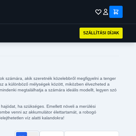
SZÁLLÍTÁSI DÍJAK
ok számára, akik szeretnék közelebbről megfigyelni a tenger
atsz a különböző mélységek között, miközben élvezheted a
mindenki megtalálhatja a számára ideális modellt, legyen szó
 hajódat, ha szükséges. Emellett növeli a merülési
elembe venni az akkumulátor élettartamát, a robogó
ejthetetlen víz alatti kalandokra!
Termékek száma oldalanként
Rendezés