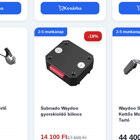
ba
Kosárba
2-5 munkanap
2-5 munkana
-19%
érlő
Subnado Waydoo
Waydoo S
gyorskioldó bilincs
Kettős M
Tartó
44 40
14 100 Ft
17 500 Ft