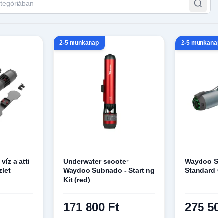
2-5 munkanap
2-5 munkana
íz alatti
Underwater scooter
Waydoo S
zlet
Waydoo Subnado - Starting
Standard
Kit (red)
171 800 Ft
275 5