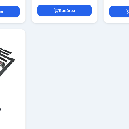
Kosárba
ba
o
t