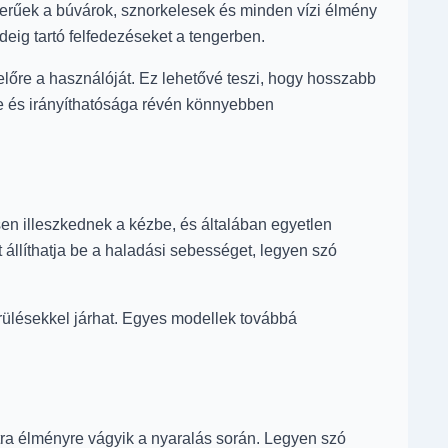
zerűek a búvárok, sznorkelesek és minden vízi élmény
deig tartó felfedezéseket a tengerben.
i előre a használóját. Ez lehetővé teszi, hogy hosszabb
ége és irányíthatósága révén könnyebben
n illeszkednek a kézbe, és általában egyetlen
 állíthatja be a haladási sebességet, legyen szó
erülésekkel járhat. Egyes modellek továbbá
extra élményre vágyik a nyaralás során. Legyen szó