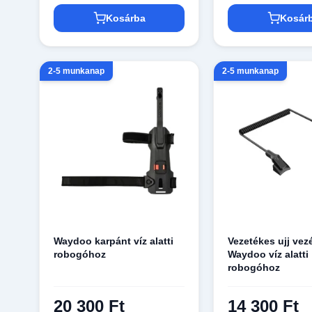
Kosárba
Kosár
2-5 munkanap
2-5 munkanap
Waydoo karpánt víz alatti
Vezetékes ujj vez
robogóhoz
Waydoo víz alatti
robogóhoz
20 300 Ft
14 300 Ft