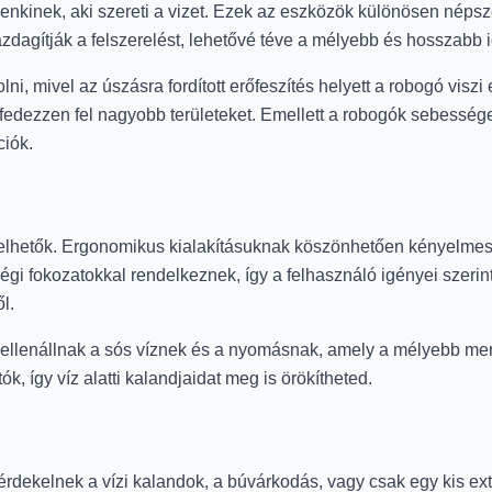
enkinek, aki szereti a vizet. Ezek az eszközök különösen néps
azdagítják a felszerelést, lehetővé téve a mélyebb és hosszabb i
lni, mivel az úszásra fordított erőfeszítés helyett a robogó visz
al fedezzen fel nagyobb területeket. Emellett a robogók sebess
ciók.
elhetők. Ergonomikus kialakításuknak köszönhetően kényelmese
gi fokozatokkal rendelkeznek, így a felhasználó igényei szerint
l.
 így ellenállnak a sós víznek és a nyomásnak, amely a mélyebb m
ók, így víz alatti kalandjaidat meg is örökítheted.
it érdekelnek a vízi kalandok, a búvárkodás, vagy csak egy kis 