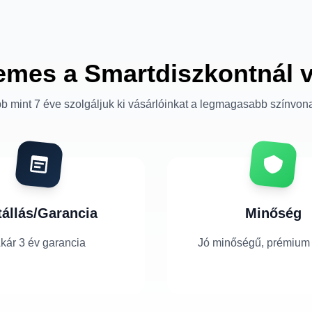
emes a Smartdiszkontnál 
b mint 7 éve szolgáljuk ki vásárlóinkat a legmagasabb színvon
tállás/Garancia
Minőség
kár 3 év garancia
Jó minőségű, prémium