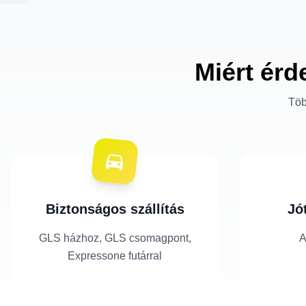
Miért érd
Töb
Biztonságos szállítás
Jó
GLS házhoz, GLS csomagpont,
A
Expressone futárral