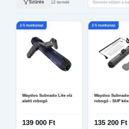
Szűrés
12 termék
2-5 munkanap
2-5 munkanap
Waydoo Subnado Lite víz
Waydoo Subnado v
alatti robogó
robogó - SUP kés
139 000 Ft
135 200 Ft