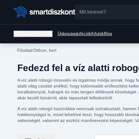
Összes termék
Újdonságok
Akciók
Kifutók
Blog
Főoldal
Otthon, kert
Fedezd fel a víz alatti robo
A víz alatti robogó innovatív és izgalmas módja annak, hogy
alatti világ csodáit anélkül, hogy különösebb erőfeszítést k
korallzátonyok, halrajok és más tengeri élőlények közelségét.
akár kezdő búvárról, akár tapasztalt felfedezőről.
A víz alatti robogó használata nemcsak szórakoztató, hanem fo
hatékonyságot is, mivel lehetővé teszi, hogy hosszabb távolsá
sebességét, valamint az eszköz manőverezési képességét. Válasz
Keresés ebben a ka