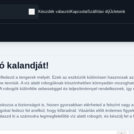
Készülék választó
Kapcsolat
Szállítási díj
Üzleteink
gó kalandját!
 felfedezd a tengerek mélyét. Ezek az eszközök különösen hasznosak az
ellene tenniük. A víz alatti robogóknak köszönhetően könnyedén mozogh
 A robogók különféle sebességgel és teljesítménnyel rendelkeznek, így 
kozza a biztonságot is, hiszen gyorsabban elérheted a felszínt vagy a
gokat fedezz fel anélkül, hogy kifáradnál. Vásárlás előtt érdemes figy
d ki a számodra legmegfelelőbb víz alatti robogót, és készülj fel a fel
tegóriában