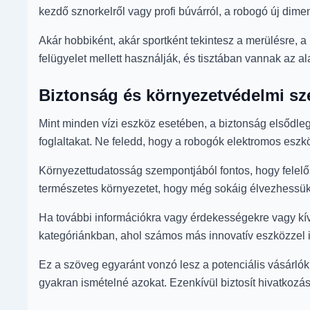
kezdő sznorkelről vagy profi búvárról, a robogó új dimenz
Akár hobbiként, akár sportként tekintesz a merülésre, 
felügyelet mellett használják, és tisztában vannak az a
Biztonság és környezetvédelmi s
Mint minden vízi eszköz esetében, a biztonság elsődleg
foglaltakat. Ne feledd, hogy a robogók elektromos eszközö
Környezettudatosság szempontjából fontos, hogy felelős
természetes környezetet, hogy még sokáig élvezhessük
Ha további információkra vagy érdekességekre vagy kíván
kategóriánkban, ahol számos más innovatív eszközzel i
Ez a szöveg egyaránt vonzó lesz a potenciális vásárlók 
gyakran ismételné azokat. Ezenkívül biztosít hivatkozást