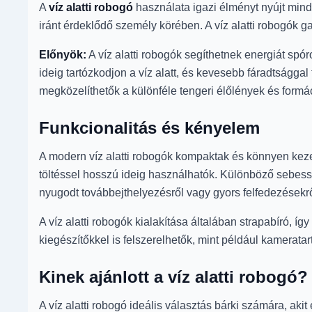
A
víz alatti robogó
használata igazi élményt nyújt mind
iránt érdeklődő személy körében. A víz alatti robogók g
Előnyök:
A víz alatti robogók segíthetnek energiát spóro
ideig tartózkodjon a víz alatt, és kevesebb fáradtságg
megközelíthetők a különféle tengeri élőlények és formá
Funkcionalitás és kényelem
A modern víz alatti robogók kompaktak és könnyen kez
töltéssel hosszú ideig használhatók. Különböző sebessé
nyugodt továbbejthelyezésről vagy gyors felfedezésekrő
A víz alatti robogók kialakítása általában strapabíró,
kiegészítőkkel is felszerelhetők, mint például kameratart
Kinek ajánlott a víz alatti robogó?
A víz alatti robogó ideális választás bárki számára, ak