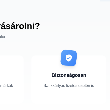
vásárolni?
alon
Biztonságosan
 márkák
Bankkártyás fizetés esetén is