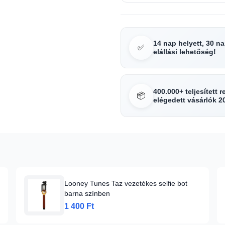
14 nap helyett, 30 n
✅
elállási lehetőség!
400.000+ teljesített 
📦
elégedett vásárlók 2
Looney Tunes Taz vezetékes selfie bot
barna színben
1 400 Ft