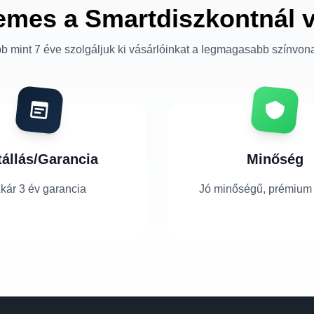
emes a Smartdiszkontnál 
b mint 7 éve szolgáljuk ki vásárlóinkat a legmagasabb színvon
tállás/Garancia
Minőség
kár 3 év garancia
Jó minőségű, prémium