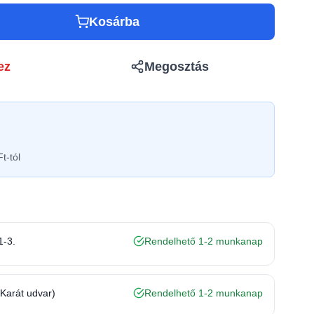
Kosárba
ez
Megosztás
t-tól
1-3.
Rendelhető 1-2 munkanap
(Karát udvar)
Rendelhető 1-2 munkanap