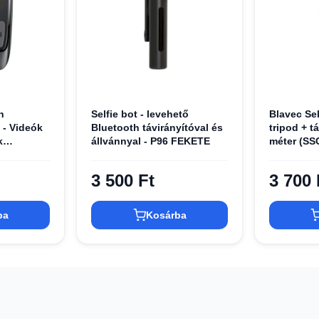
h
Selfie bot - levehető
Blavec Se
 - Videók
Bluetooth távirányítóval és
tripod + t
k
állvánnyal - P96 FEKETE
méter (S
pek
fehér
l, 200mAh
3 500 Ft
3 700 
ba
Kosárba