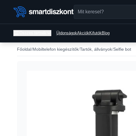
Összes termék
Újdonságok
Akciók
Kifutók
Blog
Főoldal
Mobiltelefon kiegészítők
Tartók, állványok
Selfie bot