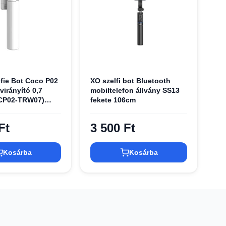
lfie Bot Coco P02
XO szelfi bot Bluetooth
ávirányító 0,7
mobiltelefon állvány SS13
SCP02-TRW07)
fekete 106cm
Ft
3 500 Ft
Kosárba
Kosárba