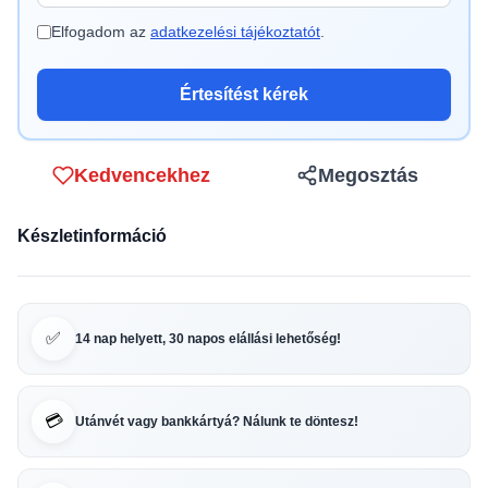
Elfogadom az
adatkezelési tájékoztatót
.
Értesítést kérek
Kedvencekhez
Megosztás
Készletinformáció
✅
14 nap helyett, 30 napos elállási lehetőség!
💳
Utánvét vagy bankkártyá? Nálunk te döntesz!