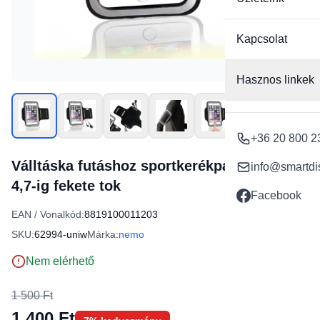
Kapcsolat
Hasznos linkek
+36 20 800 2
Válltáska futáshoz sportkerékpározáshoz
info@smartdi
4,7-ig fekete tok
Facebook
EAN / Vonalkód:
8819100011203
SKU:
62994-uniw
Márka:
nemo
Nem elérhető
1 500 Ft
1 400 Ft