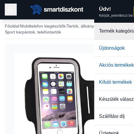
Üdv!
Kérjük, jelentkezz be.
Főoldal
Mobiltelefon kiegészítők
Tartók, állványok
Termék kategóri
Sport karpántok, telefontartók
Újdonságok
-7%
Akciós termékek
Kifutó termékek
Készülék válasz
Szállítási díj
Üzleteink