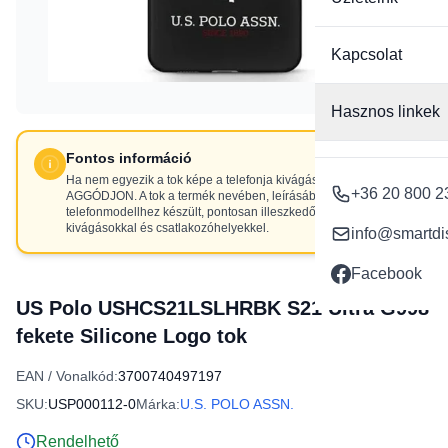
Kapcsolat
Hasznos linkek
Fontos információ
Ha nem egyezik a tok képe a telefonja kivágásaival, NE
+36 20 800 2
AGGÓDJON. A tok a termék nevében, leírásában szereplő
telefonmodellhez készült, pontosan illeszkedő
kivágásokkal és csatlakozóhelyekkel.
info@smartdi
Facebook
US Polo USHCS21LSLHRBK S21 Ultra G998
fekete Silicone Logo tok
EAN / Vonalkód:
3700740497197
SKU:
USP000112-0
Márka:
U.S. POLO ASSN.
Rendelhető