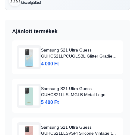
🇭🇺
kiszolgálás!
Ajánlott termékek
Samsung S21 Ultra Guess
GUHCS21LPCUGLSBL Glitter Gradient
Vintage tok flitteres világoskék
4 000 Ft
Samsung S21 Ultra Guess
GUHCS21LLSLMGLB Metal Logo
szilikon tok világoskék
5 400 Ft
Samsung S21 Ultra Guess
GUHCS21LLSVSPI Silicone Vintage tok