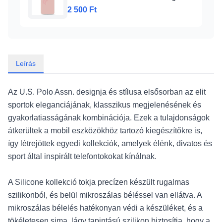
pink
2 500 Ft
Leírás
Az U.S. Polo Assn. designja és stílusa elsősorban az elit
sportok eleganciájának, klasszikus megjelenésének és
gyakorlatiasságának kombinációja. Ezek a tulajdonságok
átkerültek a mobil eszközökhöz tartozó kiegészítőkre is,
így létrejöttek egyedi kollekciók, amelyek élénk, divatos és
sport által inspirált telefontokokat kínálnak.
A Silicone kollekció tokja precízen készült rugalmas
szilikonból, és belül mikroszálas béléssel van ellátva. A
mikroszálas bélelés hatékonyan védi a készüléket, és a
tökéletesen sima, lágy tapintású szilikon biztosítja, hogy a