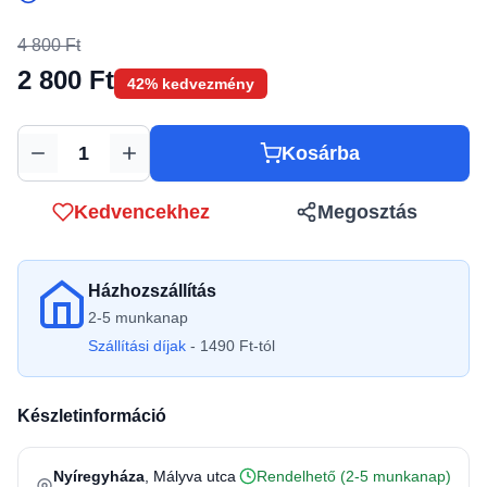
4 800 Ft
2 800 Ft
42% kedvezmény
Kosárba
Mennyiség
Kedvencekhez
Megosztás
Házhozszállítás
2-5 munkanap
Szállítási díjak
- 1490 Ft-tól
Készletinformáció
Nyíregyháza
, Mályva utca
Rendelhető (2-5 munkanap)