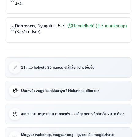
1-3.
Debrecen
, Nyugati u. 5-7.
Rendelhető (2-5 munkanap)
(Karát udvar)
✅
14 nap helyett, 30 napos elállási lehetőség!
💳
Utánvét vagy bankkártyá? Nálunk te döntesz!
📦
400.000+ teljesített rendelés – elégedett vásárlók 2018 óta!
Magyar webshop, magyar cég – gyors és megbízható