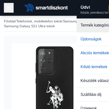
Üdv!
Kérjük, jelentkezz be.
Főoldal
Telefontok, mobiltelefon tokok
Samsung tokok
Termék kategóri
Samsung Galaxy S21 Ultra tokok
Újdonságok
-42%
Akciós termékek
Kifutó termékek
Készülék válasz
Szállítási díj
Üzleteink