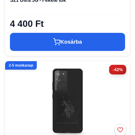
S21 Ultra 5G - Fekete tok
4 400 Ft
Kosárba
2-5 munkanap
-42%