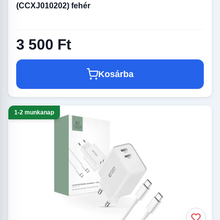
(CCXJ010202) fehér
3 500 Ft
Kosárba
1-2 munkanap