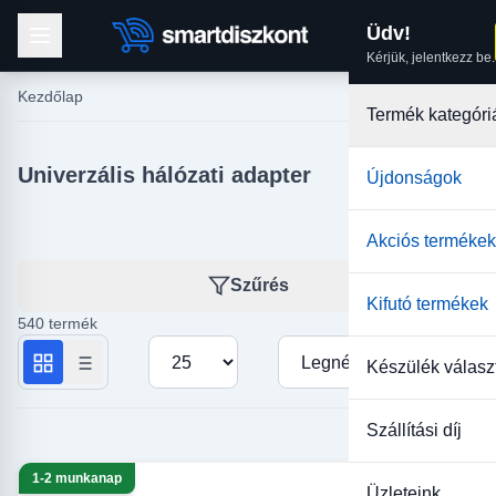
Üdv!
Kérjük, jelentkezz be.
Kezdőlap
Termék kategóri
Univerzális hálózati adapter
Újdonságok
Akciós termékek
Szűrés
Kifutó termékek
540 termék
Termékek száma oldalanként
Rendezés
Készülék válasz
Szállítási díj
1-2 munkanap
Üzleteink