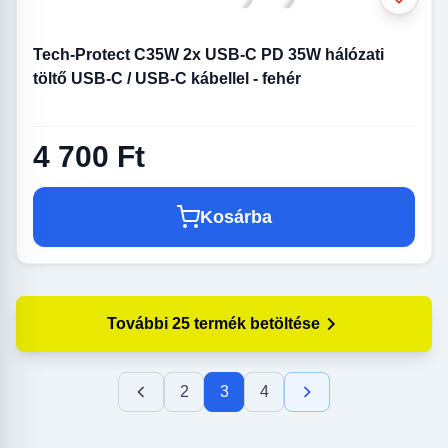
Tech-Protect C35W 2x USB-C PD 35W hálózati
töltő USB-C / USB-C kábellel - fehér
4 700 Ft
Kosárba
További 25 termék betöltése
2
3
4