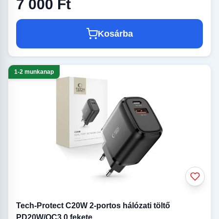
7 000 Ft
Kosárba
1-2 munkanap
Tech-Protect C20W 2-portos hálózati töltő
PD20W/QC3.0 fekete