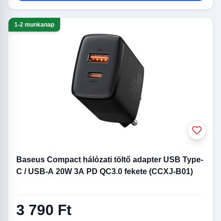
1-2 munkanap
Baseus Compact hálózati töltő adapter USB Type-
C / USB-A 20W 3A PD QC3.0 fekete (CCXJ-B01)
3 790 Ft