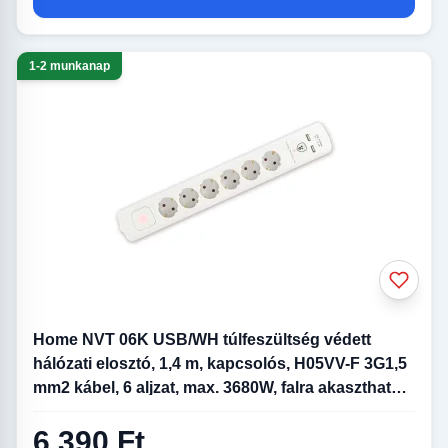
1-2 munkanap
Home NVT 06K USB/WH túlfeszültség védett
hálózati elosztó, 1,4 m, kapcsolós, H05VV-F 3G1,5
mm2 kábel, 6 aljzat, max. 3680W, falra akasztható,
USB töltőaljzatok
6 390 Ft