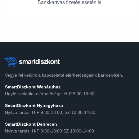
Bankkártyás fizetés esetén is
Vegye fel velünk a kapcsolatot elérhetőségeink bármelyikén.
SmartDiszkont Webáruház
Ügyfélszolgálat elérhetősége: H-P 9:00-16:00
SmartDiszkont Nyíregyháza
Nyitva tartás: H-P 9:30-18:00, SZ 10:00-14:00
SmartDiszkont Debrecen
Nyitva tartás: H-P 9:30-18:00 SZ 10:00-14:00