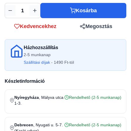
Kosárba
Mennyiség
Kedvencekhez
Megosztás
Házhozszállítás
2-5 munkanap
Szállítási díjak
- 1490 Ft-tól
Készletinformáció
Nyíregyháza
, Mályva utca
Rendelhető (2-5 munkanap)
1-3.
Debrecen
, Nyugati u. 5-7.
Rendelhető (2-5 munkanap)
(Karát udvar)