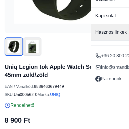
Kapcsolat
Hasznos linkek
+36 20 800 2
Uniq Legion tok Apple Watch Series 7/8/9
info@smartdi
45mm zöld/zöld
Facebook
EAN / Vonalkód:
8886463679449
SKU:
Uni000562-0
Márka:
UNIQ
Rendelhető
8 900 Ft