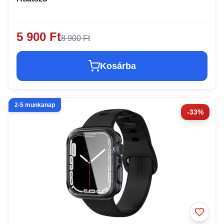
5 900 Ft
8 900 Ft
Kosárba
2-5 munkanap
-33%