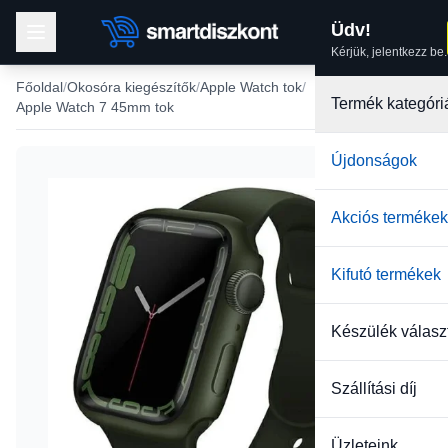
Üdv!
Kérjük, jelentkezz be.
Főoldal
Okosóra kiegészítők
Apple Watch tok
Termék kategóri
Apple Watch 7 45mm tok
Újdonságok
Akciós termékek
Kifutó termékek
Készülék válasz
Szállítási díj
Üzleteink