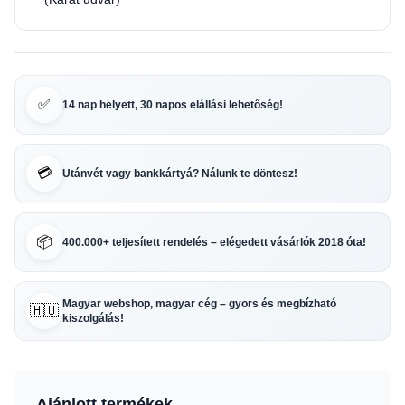
✅
14 nap helyett, 30 napos elállási lehetőség!
💳
Utánvét vagy bankkártyá? Nálunk te döntesz!
📦
400.000+ teljesített rendelés – elégedett vásárlók 2018 óta!
Magyar webshop, magyar cég – gyors és megbízható
🇭🇺
kiszolgálás!
Ajánlott termékek