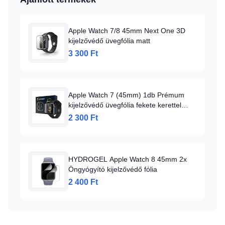
Apple Watch 7/8 45mm Next One 3D
kijelzővédő üvegfólia matt
3 300 Ft
Apple Watch 7 (45mm) 1db Prémum
kijelzővédő üvegfólia fekete kerettel
Alphajack
2 300 Ft
HYDROGEL Apple Watch 8 45mm 2x
Öngyógyító kijelzővédő fólia
2 400 Ft