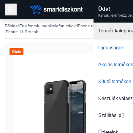
Üdv!
Kérjük, jelentkezz be.
Főoldal
Telefontok, mobiltelefon tokok
iPhone tokok
Termék kategóri
iPhone 11 Pro tok
Újdonságok
Kifutó
Akciós termékek
Kifutó termékek
Készülék válasz
Szállítási díj
Üzleteink