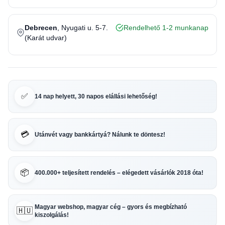
Debrecen
, Nyugati u. 5-7.
Rendelhető 1-2 munkanap
(Karát udvar)
✅
14 nap helyett, 30 napos elállási lehetőség!
💳
Utánvét vagy bankkártyá? Nálunk te döntesz!
📦
400.000+ teljesített rendelés – elégedett vásárlók 2018 óta!
Magyar webshop, magyar cég – gyors és megbízható
🇭🇺
kiszolgálás!