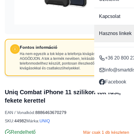
Kapcsolat
Hasznos linkek
Fontos információ
Ha nem egyezik a tok képe a telefonja kivágásaival, NE
+36 20 800 2
AGGÓDJON. A tok a termék nevében, leírásában szereplő
telefonmodellhez készült, pontosan illeszkedő
kivágásokkal és csatlakozóhelyekkel.
info@smartdi
Facebook
Uniq Combat iPhone 11 szilikon tok füst,
fekete kerettel
EAN / Vonalkód:
8886463670279
SKU:
44982
Márka:
UNIQ
Rendelhető
Már csak 1 db készleten