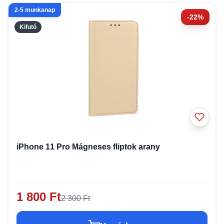
2-5 munkanap
-22%
Kifutó
iPhone 11 Pro Mágneses fliptok arany
1 800 Ft
2 300 Ft