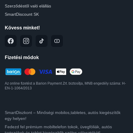
Szerződéstől való elállás
SmartDiscount SK
Kövess minket!
Fizetési módok
Az online fizetést a Barion Payment Zrt. biztosítja, MNB engedély száma: H-
EN-1-1064/2013
SmartDiszkont – Minőségi mobilos,tabletes, autós kiegészítők
egy helyen!
Fedezd fel prémium mobiltelefon tokok, üvegfóliák, autós
tartozékok és tablet kiegészítők széles választékát!