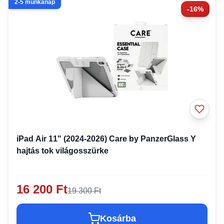
2-5 munkanap
-16%
iPad Air 11" (2024-2026) Care by PanzerGlass Y
hajtás tok világosszürke
16 200 Ft
19 300 Ft
Kosárba