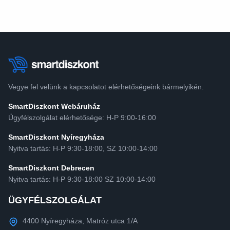
Vegye fel velünk a kapcsolatot elérhetőségeink bármelyikén.
SmartDiszkont Webáruház
Ügyfélszolgálat elérhetősége: H-P 9:00-16:00
SmartDiszkont Nyíregyháza
Nyitva tartás: H-P 9:30-18:00, SZ 10:00-14:00
SmartDiszkont Debrecen
Nyitva tartás: H-P 9:30-18:00 SZ 10:00-14:00
ÜGYFÉLSZOLGÁLAT
4400 Nyíregyháza, Matróz utca 1/A