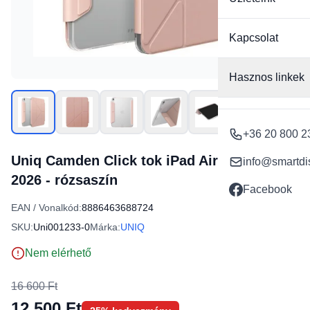
Kapcsolat
Hasznos linkek
+36 20 800 2
Uniq Camden Click tok iPad Air 11" 2024-
info@smartdi
2026 - rózsaszín
Facebook
EAN / Vonalkód:
8886463688724
SKU:
Uni001233-0
Márka:
UNIQ
Nem elérhető
16 600 Ft
12 500 Ft