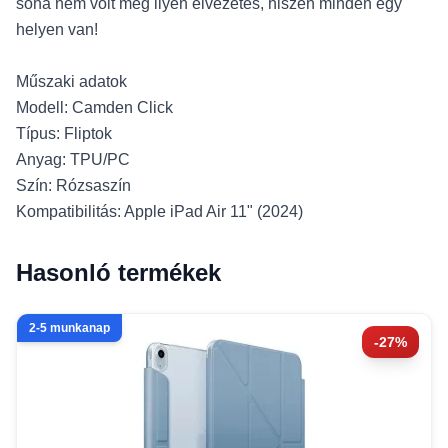
soha nem volt még ilyen élvezetes, hiszen minden egy
helyen van!
Műszaki adatok
Modell: Camden Click
Típus: Fliptok
Anyag: TPU/PC
Szín: Rózsaszín
Kompatibilitás: Apple iPad Air 11" (2024)
Hasonló termékek
2-5 munkanap
-27%