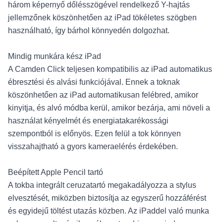
három képernyő dőlésszögével rendelkező Y-hajtás
jellemzőnek köszönhetően az iPad tökéletes szögben
használható, így bárhol könnyedén dolgozhat.
Mindig munkára kész iPad
A Camden Click teljesen kompatibilis az iPad automatikus
ébresztési és alvási funkciójával. Ennek a toknak
köszönhetően az iPad automatikusan felébred, amikor
kinyitja, és alvó módba kerül, amikor bezárja, ami növeli a
használat kényelmét és energiatakarékossági
szempontból is előnyös. Ezen felül a tok könnyen
visszahajtható a gyors kameraelérés érdekében.
Beépített Apple Pencil tartó
A tokba integrált ceruzatartó megakadályozza a stylus
elvesztését, miközben biztosítja az egyszerű hozzáférést
és egyidejű töltést utazás közben. Az iPaddel való munka