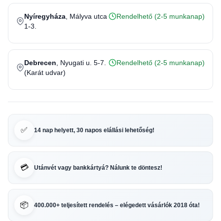
Nyíregyháza
, Mályva utca
Rendelhető (2-5 munkanap)
1-3.
Debrecen
, Nyugati u. 5-7.
Rendelhető (2-5 munkanap)
(Karát udvar)
✅
14 nap helyett, 30 napos elállási lehetőség!
💳
Utánvét vagy bankkártyá? Nálunk te döntesz!
📦
400.000+ teljesített rendelés – elégedett vásárlók 2018 óta!