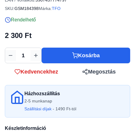
EAN / Vonalkód:
5907457774797
SKU:
GSM184398
Márka:
TFO
Rendelhető
2 300 Ft
Kosárba
Mennyiség
Kedvencekhez
Megosztás
Házhozszállítás
2-5 munkanap
Szállítási díjak
- 1490 Ft-tól
Készletinformáció