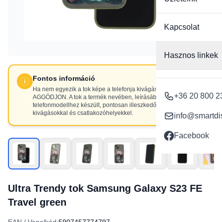
Kapcsolat
Hasznos linkek
Fontos információ
Ha nem egyezik a tok képe a telefonja kivágásaival, NE
+36 20 800 2
AGGÓDJON. A tok a termék nevében, leírásában szereplő
telefonmodellhez készült, pontosan illeszkedő
kivágásokkal és csatlakozóhelyekkel.
info@smartdi
Facebook
Ultra Trendy tok Samsung Galaxy S23 FE
Travel green