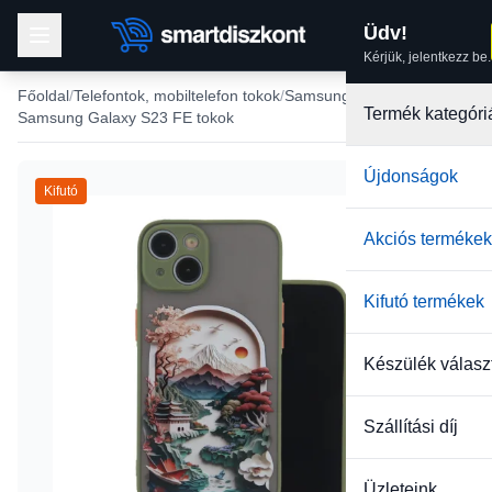
Üdv!
Kérjük, jelentkezz be.
Főoldal
Telefontok, mobiltelefon tokok
Samsung tokok
Termék kategóri
Samsung Galaxy S23 FE tokok
Újdonságok
Kifutó
Akciós termékek
Kifutó termékek
Készülék válasz
Szállítási díj
Üzleteink