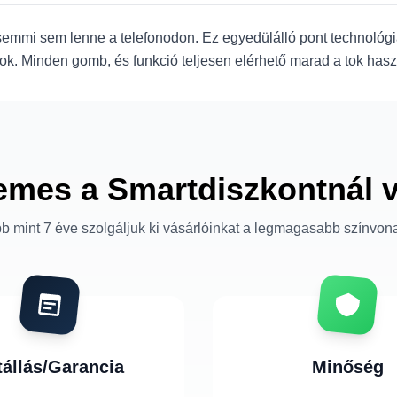
ha semmi sem lenne a telefonodon. Ez egyedülálló pont technoló
ok. Minden gomb, és funkció teljesen elérhető marad a tok haszn
emes a Smartdiszkontnál 
b mint 7 éve szolgáljuk ki vásárlóinkat a legmagasabb színvon
tállás/Garancia
Minőség