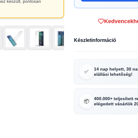
hez készült, pontosan
Kedvencekh
Készletinformáció
14 nap helyett, 30 n
✅
elállási lehetőség!
400.000+ teljesített 
📦
elégedett vásárlók 2