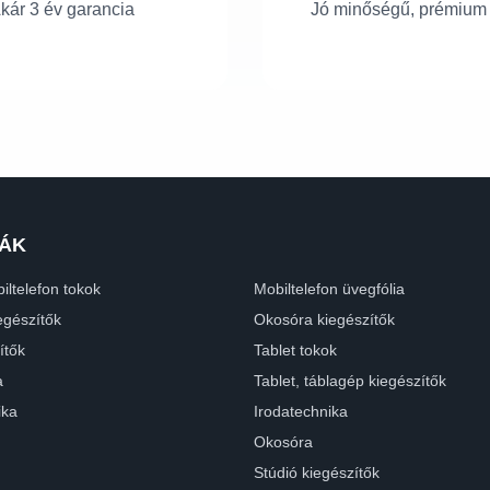
kár 3 év garancia
Jó minőségű, prémium
ÁK
iltelefon tokok
Mobiltelefon üvegfólia
egészítők
Okosóra kiegészítők
ítők
Tablet tokok
a
Tablet, táblagép kiegészítők
ika
Irodatechnika
Okosóra
Stúdió kiegészítők