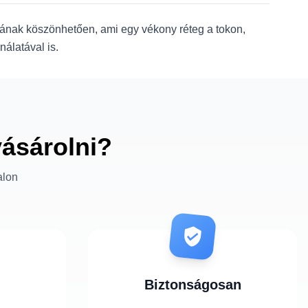
giának köszönhetően, ami egy vékony réteg a tokon,
álatával is.
vásárolni?
alon
Biztonságosan