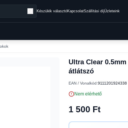
Készülék választó
Kapcsolat
Szállítási díj
Üzleteink
tokok
Ultra Clear 0.5mm
átlátszó
EAN / Vonalkód:
9111201924338
Nem elérhető
1 500 Ft