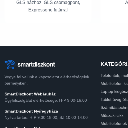
GLS házhoz, GLS csomagpont,
A
Expressone futárral
KATEGÓRI
Telefontok, mob
Vegye fel velünk a kapcsolatot elérhetőségeink
bármelyikén.
Mobiltelefon ki
Laptop kiegész
SmartDiszkont Webáruház
Tablet üvegfóli
Ügyfélszolgálat elérhetősége: H-P 9:00-16:00
Számítástechn
SmartDiszkont Nyíregyháza
Műszaki cikk
Nyitva tartás: H-P 9:30-18:00, SZ 10:00-14:00
Mobiltelefonok