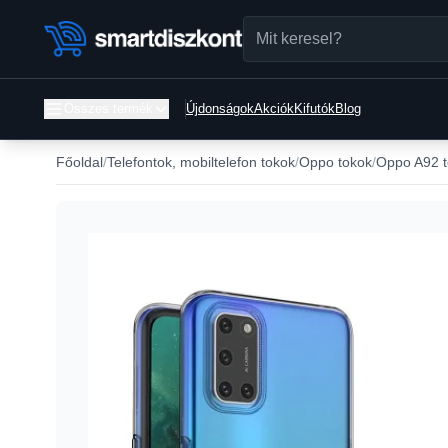
Összes termék
Újdonságok
Akciók
Kifutók
Blog
Főoldal
Telefontok, mobiltelefon tokok
Oppo tokok
Oppo A92 