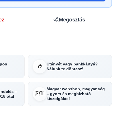
ez
Megosztás
apos
Utánvét vagy bankkártyá?
💳
Nálunk te döntesz!
Magyar webshop, magyar cég
rendelés –
🇭🇺
– gyors és megbízható
018 óta!
kiszolgálás!