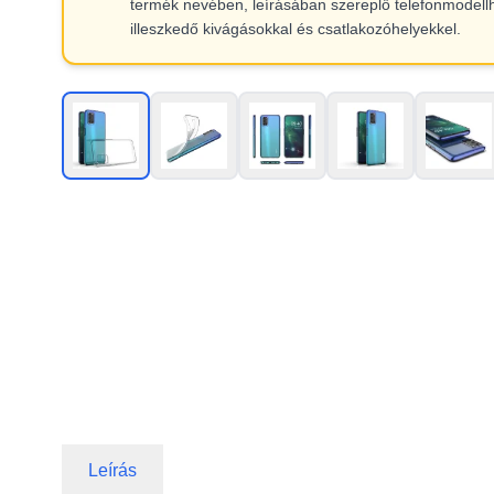
termék nevében, leírásában szereplő telefonmodell
illeszkedő kivágásokkal és csatlakozóhelyekkel.
Leírás