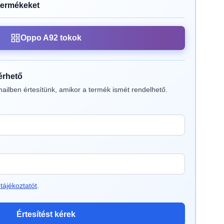
termékeket
Oppo A92 tokok
lérhető
ailben értesítünk, amikor a termék ismét rendelhető.
tájékoztatót
.
Értesítést kérek