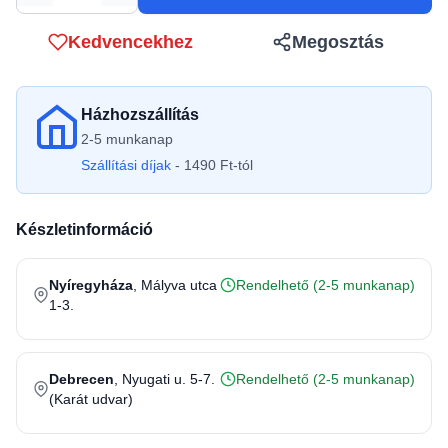
Kedvencekhez
Megosztás
Házhozszállítás
2-5 munkanap
Szállítási díjak
- 1490 Ft-tól
Készletinformáció
Nyíregyháza
, Mályva utca
Rendelhető (2-5 munkanap)
1-3.
Debrecen
, Nyugati u. 5-7.
Rendelhető (2-5 munkanap)
(Karát udvar)