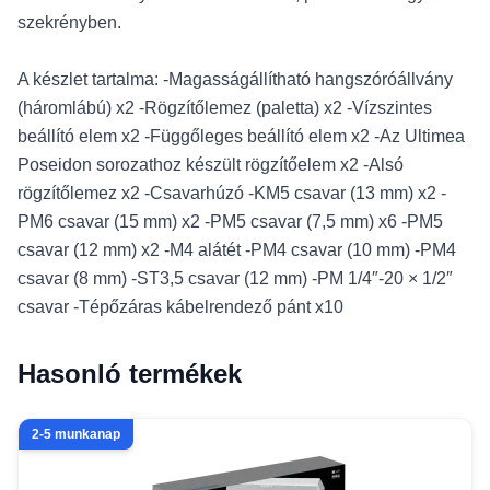
szekrényben.
A készlet tartalma: -Magasságállítható hangszóróállvány
(háromlábú) x2 -Rögzítőlemez (paletta) x2 -Vízszintes
beállító elem x2 -Függőleges beállító elem x2 -Az Ultimea
Poseidon sorozathoz készült rögzítőelem x2 -Alsó
rögzítőlemez x2 -Csavarhúzó -KM5 csavar (13 mm) x2 -
PM6 csavar (15 mm) x2 -PM5 csavar (7,5 mm) x6 -PM5
csavar (12 mm) x2 -M4 alátét -PM4 csavar (10 mm) -PM4
csavar (8 mm) -ST3,5 csavar (12 mm) -PM 1/4″-20 × 1/2″
csavar -Tépőzáras kábelrendező pánt x10
Hasonló termékek
2-5 munkanap