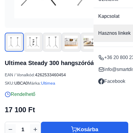
Kapcsolat
Hasznos linkek
+36 20 800 2
Ultimea Steady 300 hangszóróállvány
info@smartdi
EAN / Vonalkód:
4262533460454
Facebook
SKU:
UBCA0
Márka:
Ultimea
Rendelhető
17 100 Ft
Kosárba
Mennyiség