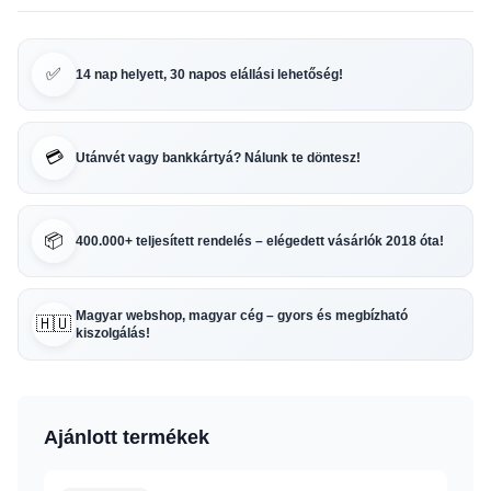
✅
14 nap helyett, 30 napos elállási lehetőség!
💳
Utánvét vagy bankkártyá? Nálunk te döntesz!
📦
400.000+ teljesített rendelés – elégedett vásárlók 2018 óta!
Magyar webshop, magyar cég – gyors és megbízható
🇭🇺
kiszolgálás!
Ajánlott termékek