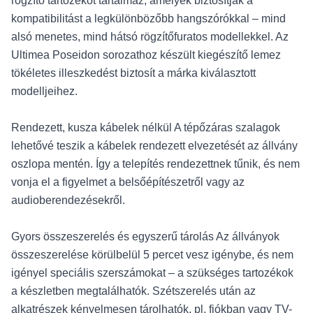
rögzítő tartozékot tartalmaz, amelyek biztosítják a
kompatibilitást a legkülönbözőbb hangszórókkal – mind
alsó menetes, mind hátsó rögzítőfuratos modellekkel. Az
Ultimea Poseidon sorozathoz készült kiegészítő lemez
tökéletes illeszkedést biztosít a márka kiválasztott
modelljeihez.
Rendezett, kusza kábelek nélkül A tépőzáras szalagok
lehetővé teszik a kábelek rendezett elvezetését az állvány
oszlopa mentén. Így a telepítés rendezettnek tűnik, és nem
vonja el a figyelmet a belsőépítészetről vagy az
audioberendezésekről.
Gyors összeszerelés és egyszerű tárolás Az állványok
összeszerelése körülbelül 5 percet vesz igénybe, és nem
igényel speciális szerszámokat – a szükséges tartozékok
a készletben megtalálhatók. Szétszerelés után az
alkatrészek kényelmesen tárolhatók, pl. fiókban vagy TV-