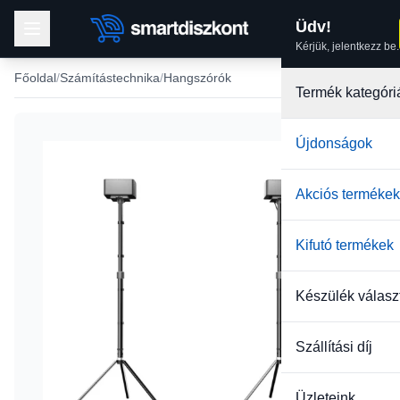
Üdv!
Kérjük, jelentkezz be.
Főoldal
Számítástechnika
Hangszórók
Termék kategóri
Újdonságok
Akciós termékek
Kifutó termékek
Készülék válasz
Szállítási díj
Üzleteink