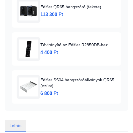
Edifier QR65 hangszóró (fekete)
113 300 Ft
Távirányító az Edifier R2850DB-hez
4 400 Ft
Edifier SS04 hangszóróállványok QR65
(ezüst)
6 800 Ft
Leírás