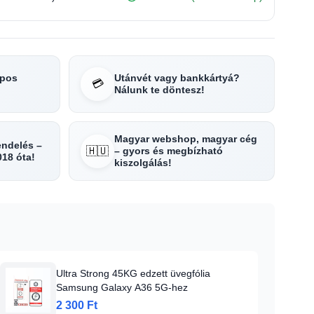
apos
Utánvét vagy bankkártyá?
💳
Nálunk te döntesz!
Magyar webshop, magyar cég
rendelés –
🇭🇺
– gyors és megbízható
018 óta!
kiszolgálás!
Ultra Strong 45KG edzett üvegfólia
Samsung Galaxy A36 5G-hez
2 300 Ft