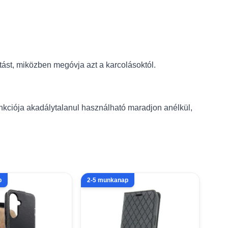
tást, miközben megóvja azt a karcolásoktól.
nkciója akadálytalanul használható maradjon anélkül,
p
2-5 munkanap