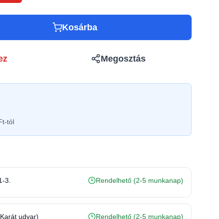
Kosárba
ez
Megosztás
t-tól
1-3.
Rendelhető (2-5 munkanap)
(Karát udvar)
Rendelhető (2-5 munkanap)