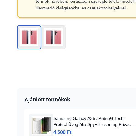
termék nevében, leírásában szereplő telefonmodell
illeszkedő kivágásokkal és csatlakozóhelyekkel.
Ajánlott termékek
Samsung Galaxy A36 / A56 5G Tech-
Protect Üvegfólia Spy+ 2-csomag Privacy
üvegfólia
4 500 Ft