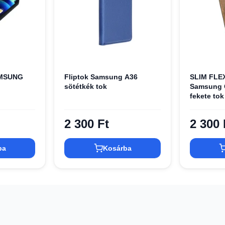
AMSUNG
Fliptok Samsung A36
SLIM FLEX
sötétkék tok
Samsung 
fekete tok
2 300 Ft
2 300 
ba
Kosárba