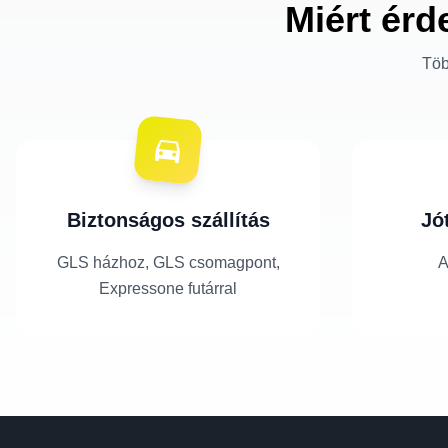
Miért érd
Töb
Biztonságos szállítás
Jó
GLS házhoz, GLS csomagpont,
A
Expressone futárral