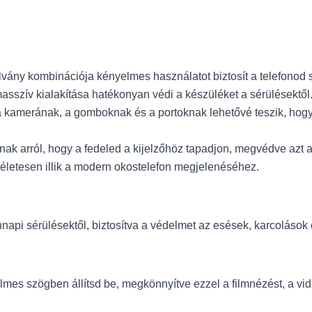
llvány kombinációja kényelmes használatot biztosít a telefonod
sszív kialakítása hatékonyan védi a készüléket a sérülésektől
a kamerának, a gomboknak és a portoknak lehetővé teszik, hogy
k arról, hogy a fedeled a kijelzőhöz tapadjon, megvédve azt a
kéletesen illik a modern okostelefon megjelenéséhez.
api sérülésektől, biztosítva a védelmet az esések, karcolások
yelmes szögben állítsd be, megkönnyítve ezzel a filmnézést, a v