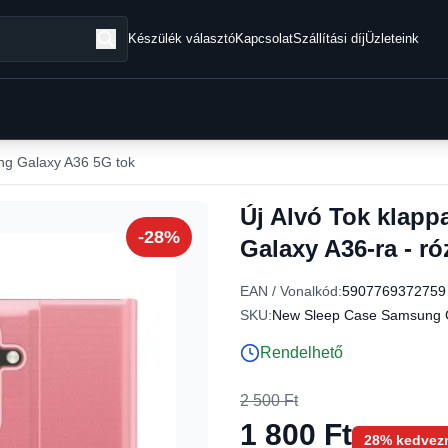
Készülék választó
Kapcsolat
Szállítási díj
Üzleteink
g Galaxy A36 5G tok
Új Alvó Tok klapp
-28%
Galaxy A36-ra - ró
EAN / Vonalkód:
5907769372759
SKU:
New Sleep Case Samsung G
Rendelhető
2 500 Ft
1 800 Ft
28% kedvez