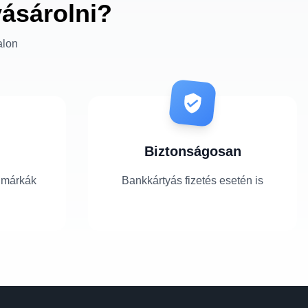
vásárolni?
alon
Biztonságosan
 márkák
Bankkártyás fizetés esetén is