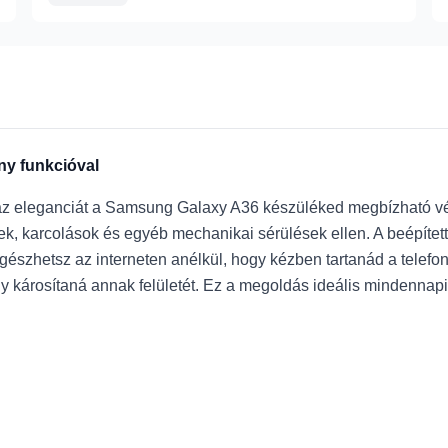
ny funkcióval
 az eleganciát a Samsung Galaxy A36 készüléked megbízható v
ések, karcolások és egyéb mechanikai sérülések ellen. A beépít
gészhetsz az interneten anélkül, hogy kézben tartanád a telefon
ogy károsítaná annak felületét. Ez a megoldás ideális mindennap