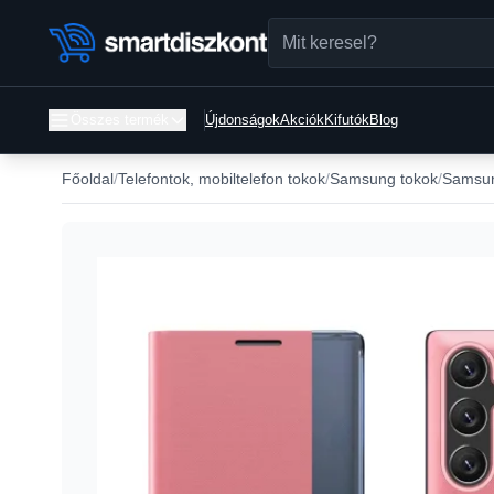
Összes termék
Újdonságok
Akciók
Kifutók
Blog
Főoldal
Telefontok, mobiltelefon tokok
Samsung tokok
Samsun