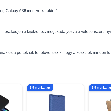
ung Galaxy A36 modern karakterét.
n illeszkedjen a kijelzőhöz, megakadályozva a véletlenszerű nyi
ának és a portoknak lehetővé teszik, hogy a készülék minden fu
2-5 munkanap
2-5 munkana