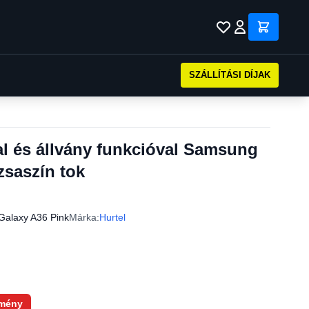
SZÁLLÍTÁSI DÍJAK
al és állvány funkcióval Samsung
zsaszín tok
alaxy A36 Pink
Márka:
Hurtel
mény