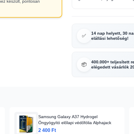
hez készült, pontosan
14 nap helyett, 30 n
✅
elállási lehetőség!
400.000+ teljesített 
📦
elégedett vásárlók 2
Samsung Galaxy A37 Hydrogel
Öngyógyító előlapi védőfólia Alphajack
2 400 Ft