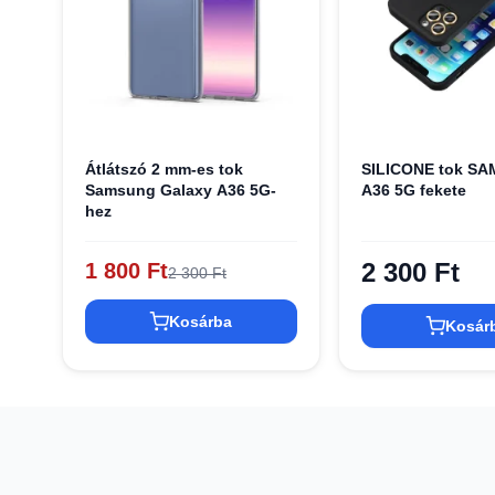
Átlátszó 2 mm-es tok
SILICONE tok S
Samsung Galaxy A36 5G-
A36 5G fekete
hez
2 300 Ft
1 800 Ft
2 300 Ft
Kosárba
Kosár