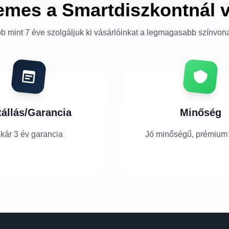
emes a Smartdiszkontnál 
b mint 7 éve szolgáljuk ki vásárlóinkat a legmagasabb színvon
tállás/Garancia
Minőség
kár 3 év garancia
Jó minőségű, prémium