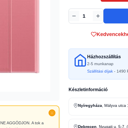
Mennyiség
Kedvencekh
Házhozszállítás
2-5 munkanap
Szállítási díjak
- 1490 F
Készletinformáció
Nyíregyháza
, Mályva utca 
l, NE AGGÓDJON. A tok a
Debrecen
, Nyugati u. 5-7. 