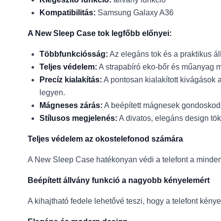
Kompatibilitás:
Samsung Galaxy A36
A New Sleep Case tok legfőbb előnyei:
Többfunkciósság:
Az elegáns tok és a praktikus á
Teljes védelem:
A strapabíró eko-bőr és műanyag ma
Precíz kialakítás:
A pontosan kialakított kivágások 
legyen.
Mágneses zárás:
A beépített mágnesek gondoskodna
Stílusos megjelenés:
A divatos, elegáns design tö
Teljes védelem az okostelefonod számára
A New Sleep Case hatékonyan védi a telefont a mindenn
Beépített állvány funkció a nagyobb kényelemért
A kihajtható fedele lehetővé teszi, hogy a telefont kén