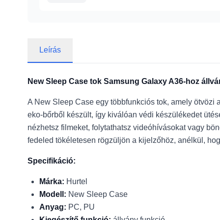
Leírás
New Sleep Case tok Samsung Galaxy A36-hoz állvá
A New Sleep Case egy többfunkciós tok, amely ötvözi
eko-bőrből készült, így kiválóan védi készülékedet üt
nézhetsz filmeket, folytathatsz videóhívásokat vagy bön
fedeled tökéletesen rögzüljön a kijelzőhöz, anélkül, h
Specifikáció:
Márka:
Hurtel
Modell:
New Sleep Case
Anyag:
PC, PU
Kiegészítő funkció:
állvány funkció