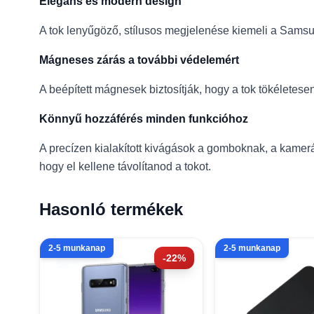
Elegáns és modern design
A tok lenyűgöző, stílusos megjelenése kiemeli a Sams
Mágneses zárás a további védelemért
A beépített mágnesek biztosítják, hogy a tok tökéletese
Könnyű hozzáférés minden funkcióhoz
A precízen kialakított kivágások a gomboknak, a kamer
hogy el kellene távolítanod a tokot.
Hasonló termékek
2-5 munkanap
2-5 munkanap
-22%