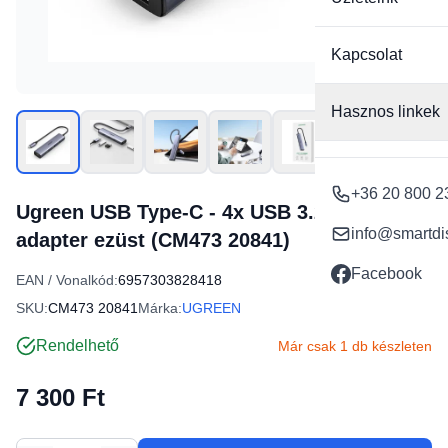
Kapcsolat
Hasznos linkek
+36 20 800 2
Ugreen USB Type-C - 4x USB 3.2 Gen1 HUB
info@smartdi
adapter ezüst (CM473 20841)
Facebook
EAN / Vonalkód:
6957303828418
SKU:
CM473 20841
Márka:
UGREEN
Rendelhető
Már csak 1 db készleten
7 300 Ft