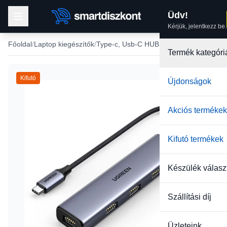
Üdv!
Kérjük, jelentkezz be.
Főoldal
Laptop kiegészítők
Type-c, Usb-C HUB, adapter
Termék kategóri
Kifutó
Újdonságok
Akciós termékek
Kifutó termékek
Készülék válasz
Szállítási díj
Üzleteink