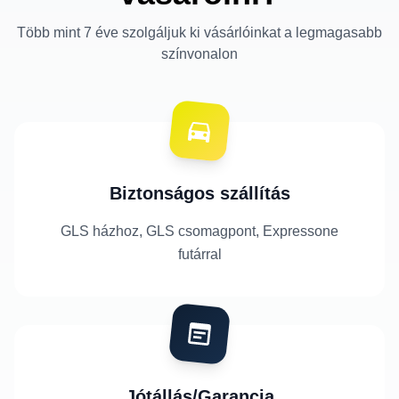
Több mint 7 éve szolgáljuk ki vásárlóinkat a legmagasabb
színvonalon
Biztonságos szállítás
GLS házhoz, GLS csomagpont, Expressone
futárral
Jótállás/Garancia