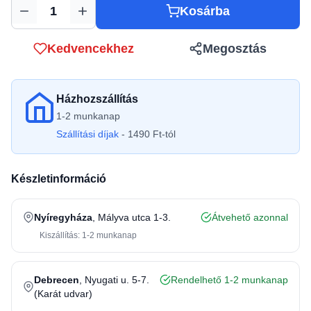
Kosárba
Mennyiség
Kedvencekhez
Megosztás
Házhozszállítás
1-2 munkanap
Szállítási díjak
- 1490 Ft-tól
Készletinformáció
Nyíregyháza
, Mályva utca 1-3.
Átvehető azonnal
Kiszállítás: 1-2 munkanap
Debrecen
, Nyugati u. 5-7.
Rendelhető 1-2 munkanap
(Karát udvar)