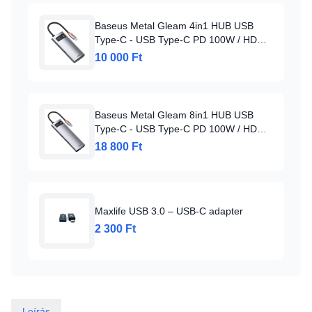
Baseus Metal Gleam 4in1 HUB USB
Type-C - USB Type-C PD 100W / HDMI
4K 30Hz / 1x USB 3.2 Gen 1 / 1x USB
10 000 Ft
2.0 szürke (CAHUB-CY0G)
Baseus Metal Gleam 8in1 HUB USB
Type-C - USB Type-C PD 100W / HDMI
4K 30Hz / 3x USB 3.2 Gen 1/ RJ45
18 800 Ft
1Gbps/ SD és MicroSD kártyaolvasóval
szürke (CAHUB-CV0G)
Maxlife USB 3.0 – USB-C adapter
2 300 Ft
Leírás