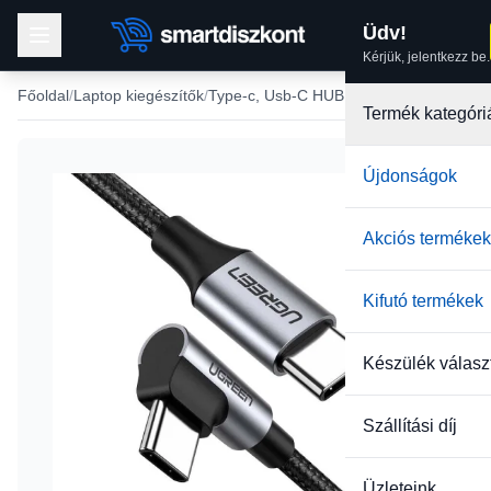
Üdv!
Kérjük, jelentkezz be.
Főoldal
Laptop kiegészítők
Type-c, Usb-C HUB, adapter
Termék kategóri
Újdonságok
-42%
Akciós termékek
Kifutó termékek
Készülék válasz
Szállítási díj
Üzleteink