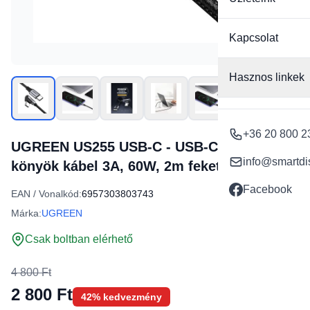
Kapcsolat
Hasznos linkek
+36 20 800 2
UGREEN US255 USB-C - USB-C hajlított
info@smartdi
könyök kábel 3A, 60W, 2m fekete
Facebook
EAN / Vonalkód:
6957303803743
Márka:
UGREEN
Csak boltban elérhető
4 800 Ft
2 800 Ft
42% kedvezmény