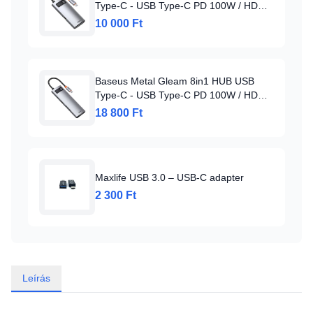
Type-C - USB Type-C PD 100W / HDMI
4K 30Hz / 1x USB 3.2 Gen 1 / 1x USB
10 000 Ft
2.0 szürke (CAHUB-CY0G)
Baseus Metal Gleam 8in1 HUB USB
Type-C - USB Type-C PD 100W / HDMI
4K 30Hz / 3x USB 3.2 Gen 1/ RJ45
18 800 Ft
1Gbps/ SD és MicroSD kártyaolvasóval
szürke (CAHUB-CV0G)
Maxlife USB 3.0 – USB-C adapter
2 300 Ft
Leírás