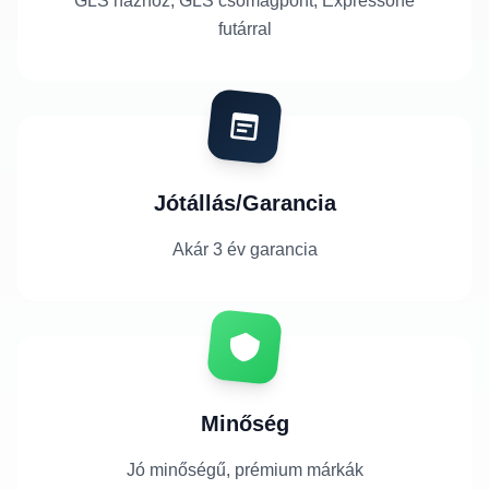
GLS házhoz, GLS csomagpont, Expressone
futárral
Jótállás/Garancia
Akár 3 év garancia
Minőség
Jó minőségű, prémium márkák