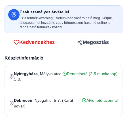
Csak személyes átvétellel
Ez a termék kizárólag üzleteinkben vásárolható meg. Kérjük,
látogasson el hozzánk, vagy böngésszen hasonló online is
rendelhető termékek között!
Kedvencekhez
Megosztás
Készletinformáció
Nyíregyháza
, Mályva utca
Rendelhető (2-5 munkanap)
1-3.
Debrecen
, Nyugati u. 5-7. (Karát
Átvehető azonnal
udvar)