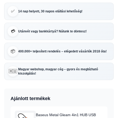
✅
14 nap helyett, 30 napos elállási lehetőség!
💳
Utánvét vagy bankkártyá? Nálunk te döntesz!
📦
400.000+ teljesített rendelés – elégedett vásárlók 2018 óta!
Magyar webshop, magyar cég – gyors és megbízható
🇭🇺
kiszolgálás!
Ajánlott termékek
Baseus Metal Gleam 4in1 HUB USB