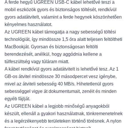
A ferde hegyű UGREEN USB-C kábel lehetővé teszi a
mobil eszközök gyors és biztonságos töltését, rendkívül
gyors adatátvitelt, valamint a ferde hegynek köszönhetően
kényelmes használatot.
Az UGREEN kábel támogatja a nagy sebességű töltési
technológiát, így mindössze 1,5 óra alatt teljesen feltöltheti
MacBookját. Gyorsan és biztonságosan feltölti
berendezését, anélkül, hogy aggódnia kellene a
túlfeszültség vagy túláram miatt.
A kábel rendkívül gyors adatátvitelt is lehetővé tesz. Az 1
GB-os átvitel mindössze 30 másodpercet vesz igénybe,
mivel az átviteli sebesség 40 MB/s. Hihetetlenül gyors
sebességgel vigye át dokumentumait, zenéit és minden
egyéb fájlját.
Az UGREEN kábel a legjobb minőségű anyagokból
készült, ellenáll a gyakori használatnak, tönkremenetelnek
és a legérzékenyebb területeken történő törésnek. A nylon