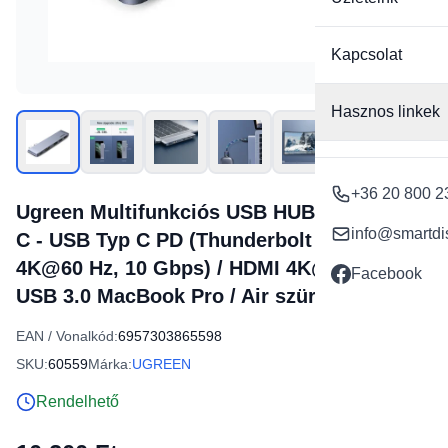
Kapcsolat
Hasznos linkek
+36 20 800 2
Ugreen Multifunkciós USB HUB 2x USB Typ
info@smartdi
C - USB Typ C PD (Thunderbolt 3, 100W,
4K@60 Hz, 10 Gbps) / HDMI 4K@30 Hz / 3x
Facebook
USB 3.0 MacBook Pro / Air szürke (60559)
EAN / Vonalkód:
6957303865598
SKU:
60559
Márka:
UGREEN
Rendelhető