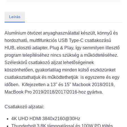
Leírás
Alumínium ötvözet anyaghasználattal készült, könnyű és
hordozható, multfifunkciós USB Type-C csatlakozású
HUB, elosztó adapter. Plug & Play, így semmilyen illesztő
program telepítéséhez nincs szükség a működtetéséhez.
Széleskörű csatlakozó aljzat lehetőségeinek
köszönhetően, gyakorlatilag minden külső eszközünket
csatlakoztathatjuk és működtethetjük is egyszerre és egy
időben. Kifejezetten a 13" és 15" Macbook 2018/2019,
MacBook Pro 2019/2018/2017/2016-hoz gyártva.
Csatlakozó aljzatai:
4K UHD HDMI 3840x2160@30Hz
Thunderbolt 3 8K támogatással és 100W PD töltés