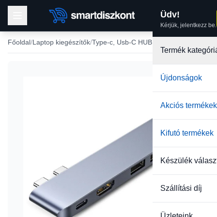
Üdv!
Kérjük, jelentkezz be.
Főoldal
Laptop kiegészítők
Type-c, Usb-C HUB, adapter
Termék kategóri
Újdonságok
Akciós termékek
Kifutó termékek
Készülék válasz
Szállítási díj
Üzleteink