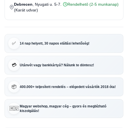
Debrecen
, Nyugati u. 5-7.
Rendelhető (2-5 munkanap)
(Karát udvar)
✅
14 nap helyett, 30 napos elállási lehetőség!
💳
Utánvét vagy bankkártyá? Nálunk te döntesz!
📦
400.000+ teljesített rendelés – elégedett vásárlók 2018 óta!
Magyar webshop, magyar cég – gyors és megbízható
🇭🇺
kiszolgálás!