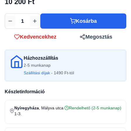
10 200 Ft
Kosárba
Mennyiség
Kedvencekhez
Megosztás
Házhozszállítás
2-5 munkanap
Szállítási díjak
- 1490 Ft-tól
Készletinformáció
Nyíregyháza
, Mályva utca
Rendelhető (2-5 munkanap)
1-3.