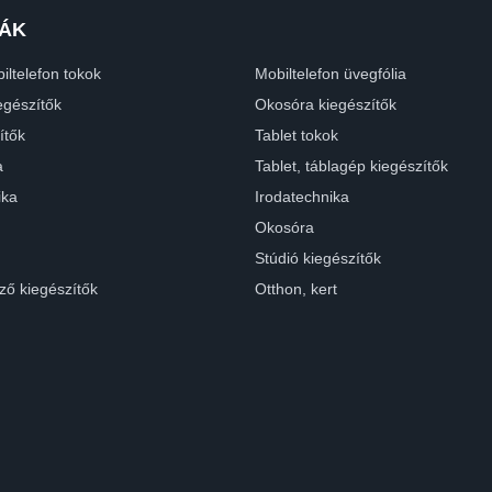
ÁK
iltelefon tokok
Mobiltelefon üvegfólia
egészítők
Okosóra kiegészítők
ítők
Tablet tokok
a
Tablet, táblagép kiegészítők
ika
Irodatechnika
Okosóra
Stúdió kiegészítők
ző kiegészítők
Otthon, kert