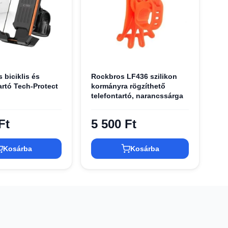
s biciklis és
Rockbros LF436 szilikon
artó Tech-Protect
kormányra rögzíthető
telefontartó, narancssárga
Ft
5 500 Ft
Kosárba
Kosárba