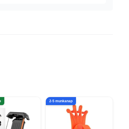
p
2-5 munkanap