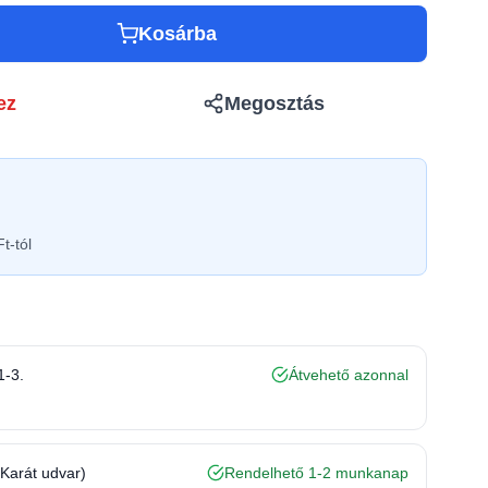
Kosárba
ez
Megosztás
t-tól
1-3.
Átvehető azonnal
(Karát udvar)
Rendelhető 1-2 munkanap