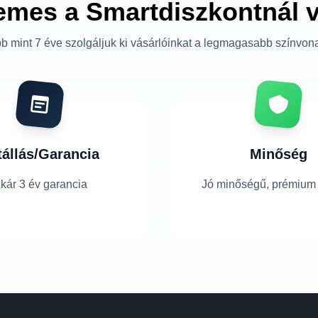
emes a Smartdiszkontnál 
b mint 7 éve szolgáljuk ki vásárlóinkat a legmagasabb színvon
tállás/Garancia
Minőség
kár 3 év garancia
Jó minőségű, prémium