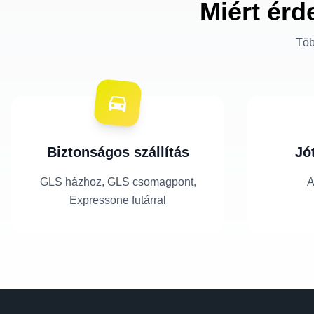
Miért érd
Töb
Biztonságos szállítás
Jó
GLS házhoz, GLS csomagpont,
A
Expressone futárral