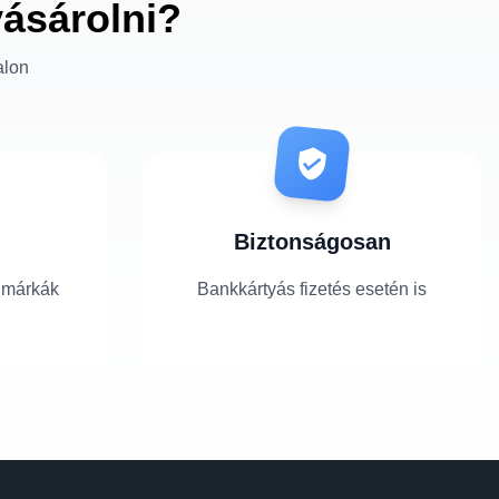
vásárolni?
alon
Biztonságosan
 márkák
Bankkártyás fizetés esetén is