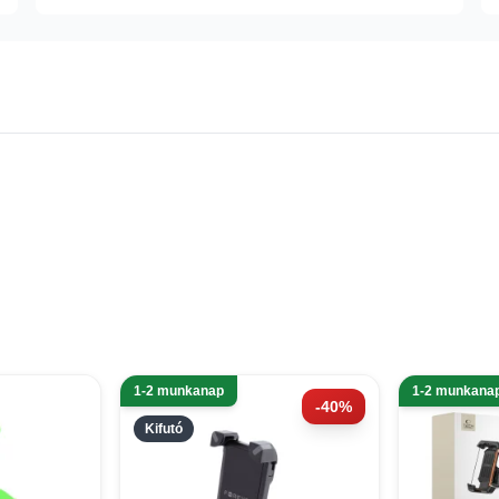
1-2 munkanap
1-2 munkana
-40%
Kifutó