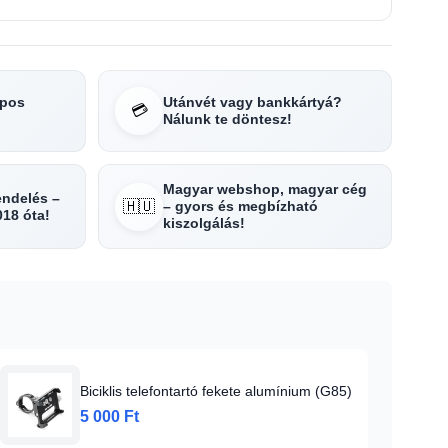
apos
Utánvét vagy bankkártyá?
💳
Nálunk te döntesz!
Magyar webshop, magyar cég
rendelés –
🇭🇺
– gyors és megbízható
018 óta!
kiszolgálás!
Biciklis telefontartó fekete alumínium (G85)
5 000 Ft