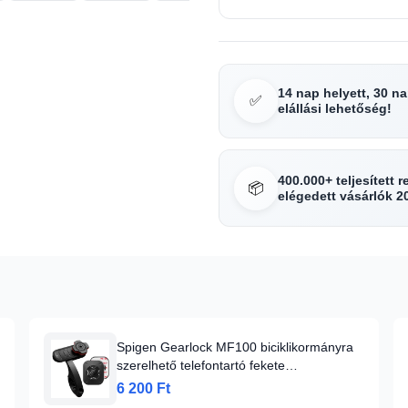
14 nap helyett, 30 n
✅
elállási lehetőség!
400.000+ teljesített 
📦
elégedett vásárlók 2
Spigen Gearlock MF100 biciklikormányra
szerelhető telefontartó fekete
(000MP25056)
6 200 Ft