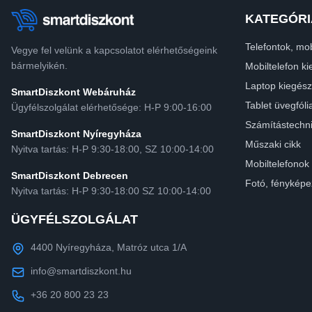
KATEGÓRI
Telefontok, mob
Vegye fel velünk a kapcsolatot elérhetőségeink
bármelyikén.
Mobiltelefon ki
Laptop kiegész
SmartDiszkont Webáruház
Tablet üvegfóli
Ügyfélszolgálat elérhetősége: H-P 9:00-16:00
Számítástechn
SmartDiszkont Nyíregyháza
Műszaki cikk
Nyitva tartás: H-P 9:30-18:00, SZ 10:00-14:00
Mobiltelefonok
SmartDiszkont Debrecen
Fotó, fényképe
Nyitva tartás: H-P 9:30-18:00 SZ 10:00-14:00
ÜGYFÉLSZOLGÁLAT
4400 Nyíregyháza, Matróz utca 1/A
info@smartdiszkont.hu
+36 20 800 23 23