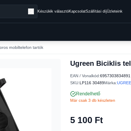
Készülék választó
Kapcsolat
Szállítási díj
Üzleteink
toros mobiltelefon tartók
Ugreen Biciklis te
EAN / Vonalkód:
6957303834891
SKU:
LP116 30489
Márka:
UGRE
Rendelhető
Már csak 3 db készleten
5 100 Ft