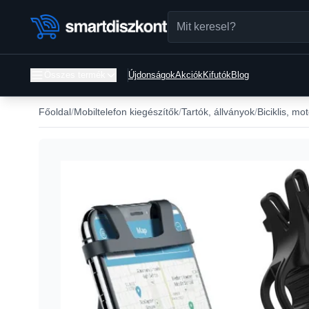
Összes termék
Újdonságok
Akciók
Kifutók
Blog
Főoldal
Mobiltelefon kiegészítők
Tartók, állványok
Biciklis, mo