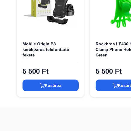
Mobile Origin B3
Rockbros LF436 
kerékpáros telefontartó
Clamp Phone Hold
fekete
Green
5 500 Ft
5 500 Ft
Kosárba
Kosár