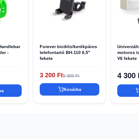
Handlebar
Forever biciklis/kerékpáros
Univerzáli
er -
telefontartó BH-110 6,5''
motoros t
fekete
V6 fekete
4 300 
3 200 Ft
5 300 Ft
Kosárba
ba