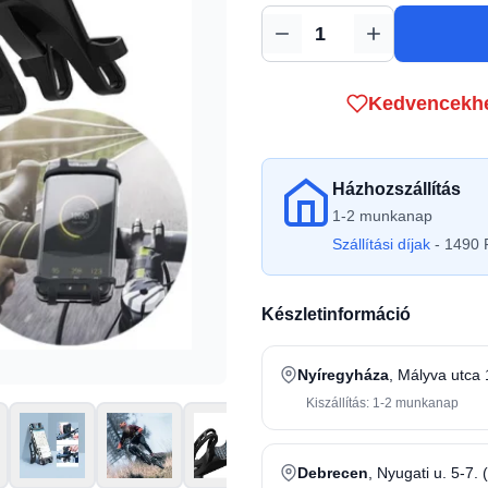
Mennyiség
Kedvencekh
Házhozszállítás
1-2 munkanap
Szállítási díjak
- 1490 F
Készletinformáció
Nyíregyháza
, Mályva utca 
Kiszállítás: 1-2 munkanap
Debrecen
, Nyugati u. 5-7. 