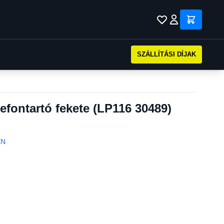
SZÁLLÍTÁSI DÍJAK
lefontartó fekete (LP116 30489)
EN