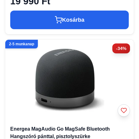
19 990 Ft
Kosárba
2-5 munkanap
-34%
Energea MagAudio Go MagSafe Bluetooth
Hangszóró pánttal, pisztolyszürke