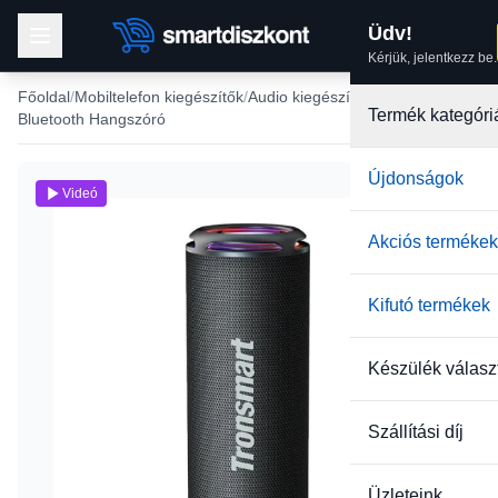
Üdv!
Kérjük, jelentkezz be.
Főoldal
Mobiltelefon kiegészítők
Audio kiegészítők
Termék kategóri
Bluetooth Hangszóró
Újdonságok
Videó
Akciós termékek
Kifutó termékek
Készülék válasz
Szállítási díj
Üzleteink