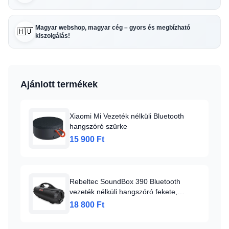
Magyar webshop, magyar cég – gyors és megbízható
🇭🇺
kiszolgálás!
Ajánlott termékek
Xiaomi Mi Vezeték nélküli Bluetooth
hangszóró szürke
15 900 Ft
Rebeltec SoundBox 390 Bluetooth
vezeték nélküli hangszóró fekete,
beépített FM rádióval
18 800 Ft