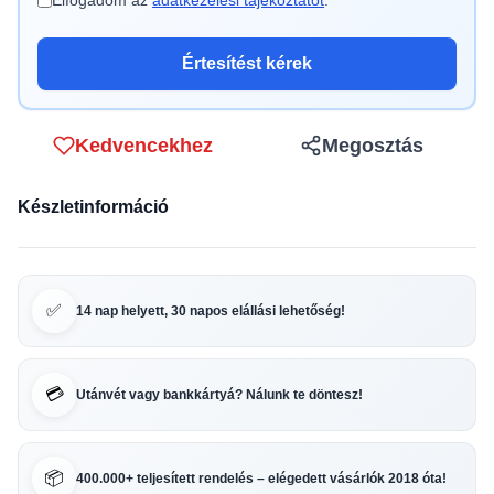
Elfogadom az
adatkezelési tájékoztatót
.
Értesítést kérek
Kedvencekhez
Megosztás
Készletinformáció
✅
14 nap helyett, 30 napos elállási lehetőség!
💳
Utánvét vagy bankkártyá? Nálunk te döntesz!
📦
400.000+ teljesített rendelés – elégedett vásárlók 2018 óta!