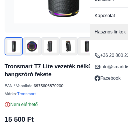
Kapcsolat
Hasznos linkek
+36 20 800 2
Tronsmart T7 Lite vezeték nélküli Bluetooth
info@smartdi
hangszóró fekete
Facebook
EAN / Vonalkód:
6975606870200
Márka:
Tronsmart
Nem elérhető
15 500 Ft