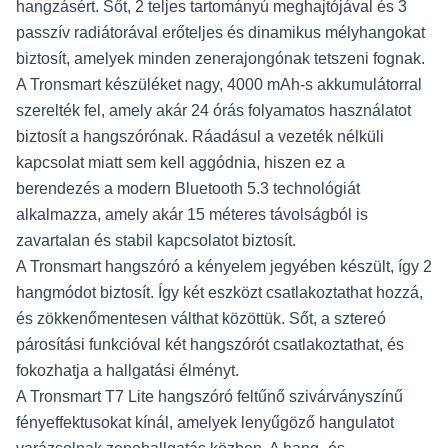
hangzásért. Sőt, 2 teljes tartományú meghajtójával és 3
passzív radiátorával erőteljes és dinamikus mélyhangokat
biztosít, amelyek minden zenerajongónak tetszeni fognak.
A Tronsmart készüléket nagy, 4000 mAh-s akkumulátorral
szerelték fel, amely akár 24 órás folyamatos használatot
biztosít a hangszórónak. Ráadásul a vezeték nélküli
kapcsolat miatt sem kell aggódnia, hiszen ez a
berendezés a modern Bluetooth 5.3 technológiát
alkalmazza, amely akár 15 méteres távolságból is
zavartalan és stabil kapcsolatot biztosít.
A Tronsmart hangszóró a kényelem jegyében készült, így 2
hangmódot biztosít. Így két eszközt csatlakoztathat hozzá,
és zökkenőmentesen válthat közöttük. Sőt, a sztereó
párosítási funkcióval két hangszórót csatlakoztathat, és
fokozhatja a hallgatási élményt.
A Tronsmart T7 Lite hangszóró feltűnő szivárványszínű
fényeffektusokat kínál, amelyek lenyűgöző hangulatot