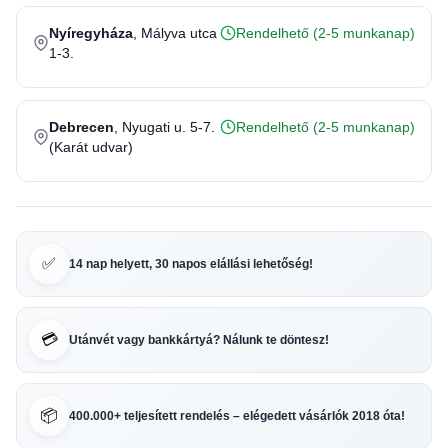
Nyíregyháza
, Mályva utca
Rendelhető (2-5 munkanap)
1-3.
Debrecen
, Nyugati u. 5-7.
Rendelhető (2-5 munkanap)
(Karát udvar)
✅
14 nap helyett, 30 napos elállási lehetőség!
💳
Utánvét vagy bankkártyá? Nálunk te döntesz!
📦
400.000+ teljesített rendelés – elégedett vásárlók 2018 óta!