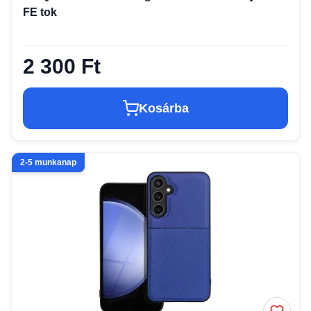
FE tok
2 300 Ft
Kosárba
2-5 munkanap