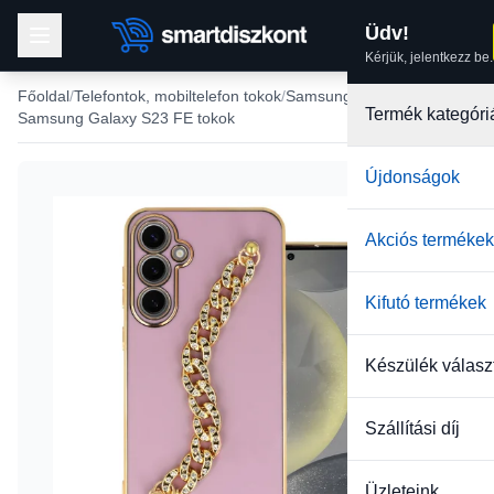
Üdv!
Kérjük, jelentkezz be.
Főoldal
Telefontok, mobiltelefon tokok
Samsung tokok
Termék kategóri
Samsung Galaxy S23 FE tokok
Újdonságok
Akciós termékek
Kifutó termékek
Készülék válasz
Szállítási díj
Üzleteink