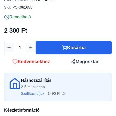
EAN / Vonalkód:
5900217427995
SKU:
POK061655
Rendelhető
2 300 Ft
Kosárba
Mennyiség
Kedvencekhez
Megosztás
Házhozszállítás
2-5 munkanap
Szállítási díjak
- 1490 Ft-tól
Készletinformáció