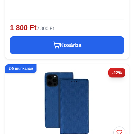
1 800 Ft
2 300 Ft
Kosárba
2-5 munkanap
-22%