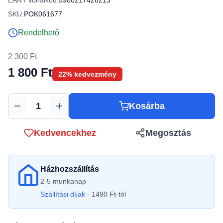
EAN / Vonalkód:
5900217428213
SKU:
POK061677
Rendelhető
2 300 Ft
1 800 Ft
22% kedvezmény
Kosárba
Mennyiség
Kedvencekhez
Megosztás
Házhozszállítás
2-5 munkanap
Szállítási díjak
- 1490 Ft-tól