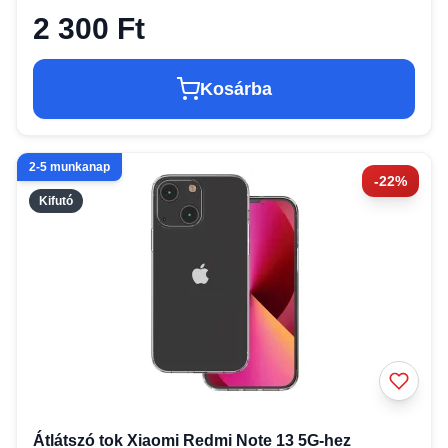
2 300 Ft
Kosárba
2-5 munkanap
-22%
Kifutó
Átlátszó tok Xiaomi Redmi Note 13 5G-hez