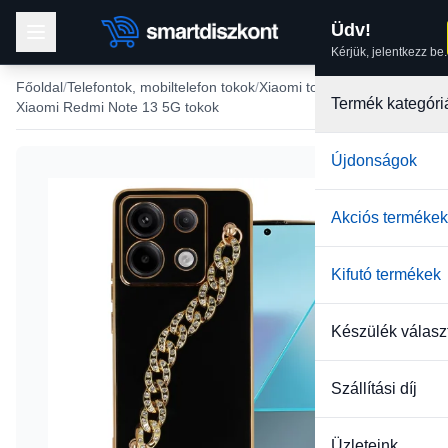
Üdv!
Kérjük, jelentkezz be.
Főoldal
Telefontok, mobiltelefon tokok
Xiaomi tokok
Termék kategóri
Xiaomi Redmi Note 13 5G tokok
Újdonságok
-22%
Akciós termékek
Kifutó termékek
Készülék válasz
Szállítási díj
Üzleteink