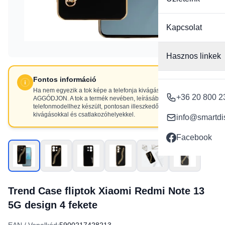
Kapcsolat
Hasznos linkek
Fontos információ
Ha nem egyezik a tok képe a telefonja kivágásaival, NE
+36 20 800 2
AGGÓDJON. A tok a termék nevében, leírásában szereplő
telefonmodellhez készült, pontosan illeszkedő
kivágásokkal és csatlakozóhelyekkel.
info@smartdi
Facebook
Trend Case fliptok Xiaomi Redmi Note 13
5G design 4 fekete