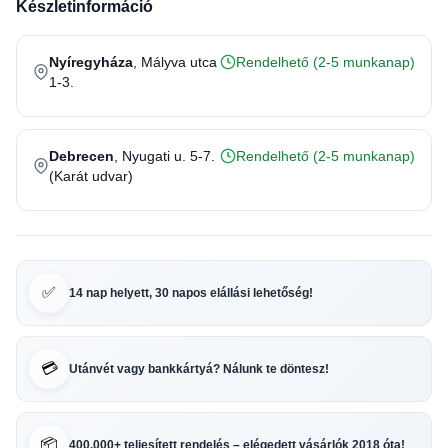
Készletinformáció
Nyíregyháza
, Mályva utca
Rendelhető (2-5 munkanap)
1-3.
Debrecen
, Nyugati u. 5-7.
Rendelhető (2-5 munkanap)
(Karát udvar)
✅
14 nap helyett, 30 napos elállási lehetőség!
💳
Utánvét vagy bankkártyá? Nálunk te döntesz!
📦
400.000+ teljesített rendelés – elégedett vásárlók 2018 óta!