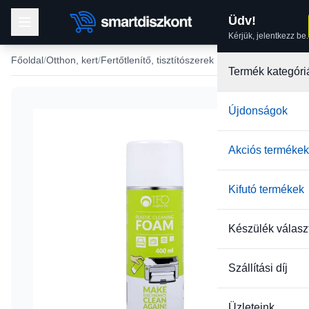
Üdv!
Kérjük, jelentkezz be.
Főoldal
Otthon, kert
Fertőtlenítő, tisztítószerek
Termék kategóri
Újdonságok
Akciós termékek
Kifutó termékek
Készülék válasz
Szállítási díj
Üzleteink