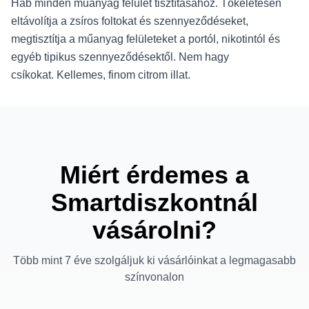
Hab minden műanyag felület tisztításához.
Tökéletesen
eltávolítja a zsíros foltokat és szennyeződéseket,
megtisztítja a műanyag felületeket a portól, nikotintól és
egyéb tipikus szennyeződésektől. Nem hagy
csíkokat.
Kellemes, finom citrom illat.
Miért érdemes a
Smartdiszkontnál
vásárolni?
Több mint 7 éve szolgáljuk ki vásárlóinkat a legmagasabb
színvonalon