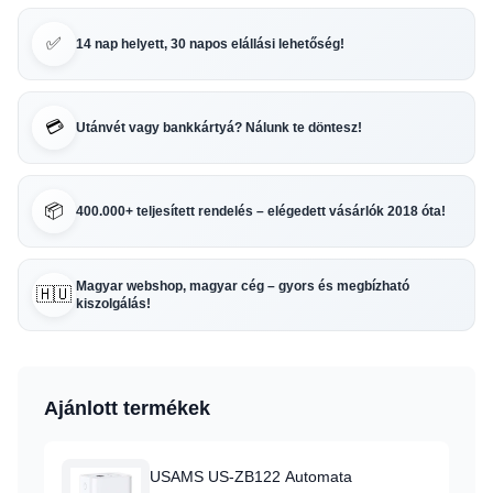
✅
14 nap helyett, 30 napos elállási lehetőség!
💳
Utánvét vagy bankkártyá? Nálunk te döntesz!
📦
400.000+ teljesített rendelés – elégedett vásárlók 2018 óta!
Magyar webshop, magyar cég – gyors és megbízható
🇭🇺
kiszolgálás!
Ajánlott termékek
USAMS US-ZB122 Automata