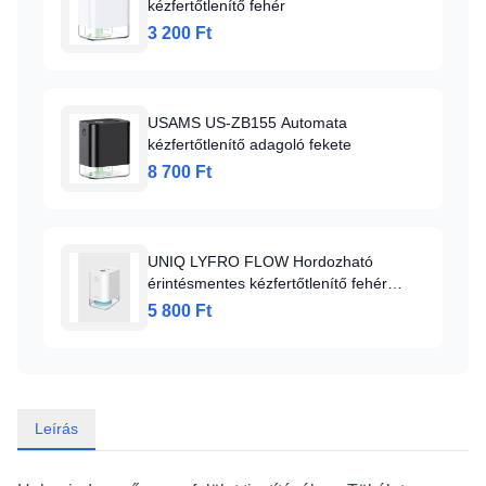
kézfertőtlenítő fehér
3 200 Ft
USAMS US-ZB155 Automata
kézfertőtlenítő adagoló fekete
8 700 Ft
UNIQ LYFRO FLOW Hordozható
érintésmentes kézfertőtlenítő fehér
(48917)
5 800 Ft
Leírás