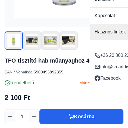
Kapcsolat
Hasznos linkek
+36 20 800 2
TFO tisztító hab műanyaghoz 400ml
info@smartdi
EAN / Vonalkód:
5900495892355
Facebook
Rendelhető
Már csak 2 db készleten
2 100 Ft
Kosárba
Mennyiség