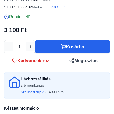
EAN / Vonalkód:
5900217447399
SKU:
POK063482
Márka:
TEL PROTECT
Rendelhető
3 100 Ft
Kosárba
Mennyiség
Kedvencekhez
Megosztás
Házhozszállítás
2-5 munkanap
Szállítási díjak
- 1490 Ft-tól
Készletinformáció