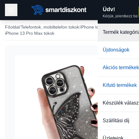
Üdv!
Kérjük, jelentkezz be.
Főoldal
Telefontok, mobiltelefon tokok
iPhone tokok
Termék kategóri
iPhone 13 Pro Max tokok
Újdonságok
Akciós termékek
Kifutó termékek
Készülék válasz
Szállítási díj
Üzleteink