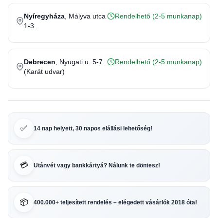
Nyíregyháza
, Mályva utca
Rendelhető (2-5 munkanap)
1-3.
Debrecen
, Nyugati u. 5-7.
Rendelhető (2-5 munkanap)
(Karát udvar)
✅
14 nap helyett, 30 napos elállási lehetőség!
💳
Utánvét vagy bankkártyá? Nálunk te döntesz!
📦
400.000+ teljesített rendelés – elégedett vásárlók 2018 óta!