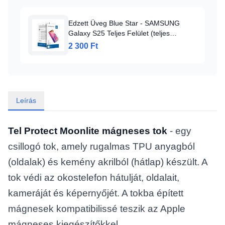
Edzett Üveg Blue Star - SAMSUNG
Galaxy S25 Teljes Felület (teljes
ragasztás/tokbarát) - fekete edzett üveg
2 300 Ft
Blue Star, üvegfólia
Leírás
Tel Protect Moonlite mágneses tok
- egy
csillogó tok, amely rugalmas TPU anyagból
(oldalak) és kemény akrilból (hátlap) készült. A
tok védi az okostelefon hátulját, oldalait,
kameráját és képernyőjét. A tokba épített
mágnesek kompatibilissé teszik az Apple
mágneses kiegészítőkkel.