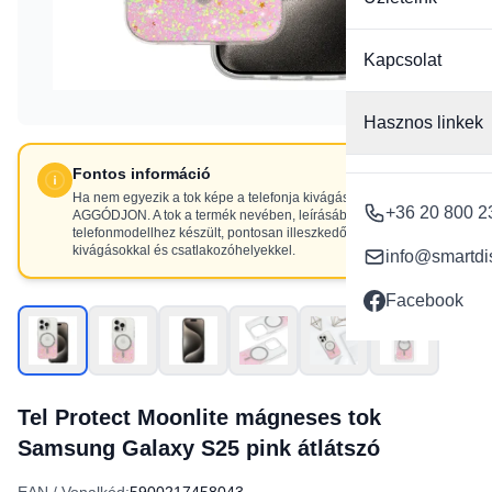
Kapcsolat
Hasznos linkek
Fontos információ
Ha nem egyezik a tok képe a telefonja kivágásaival, NE
+36 20 800 2
AGGÓDJON. A tok a termék nevében, leírásában szereplő
telefonmodellhez készült, pontosan illeszkedő
kivágásokkal és csatlakozóhelyekkel.
info@smartdi
Facebook
Tel Protect Moonlite mágneses tok
Samsung Galaxy S25 pink átlátszó