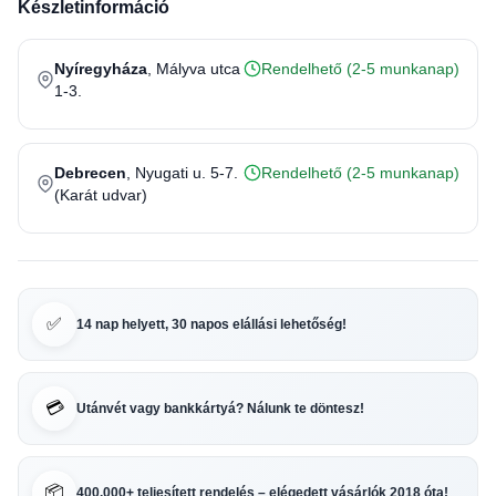
Készletinformáció
Nyíregyháza
, Mályva utca
Rendelhető (2-5 munkanap)
1-3.
Debrecen
, Nyugati u. 5-7.
Rendelhető (2-5 munkanap)
(Karát udvar)
✅
14 nap helyett, 30 napos elállási lehetőség!
💳
Utánvét vagy bankkártyá? Nálunk te döntesz!
📦
400.000+ teljesített rendelés – elégedett vásárlók 2018 óta!