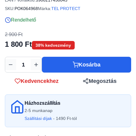
EAN / Vonalkód:
5900217458043
SKU:
POK064968
Márka:
TEL PROTECT
Rendelhető
2 900 Ft
1 800 Ft
38% kedvezmény
Kosárba
Mennyiség
Kedvencekhez
Megosztás
Házhozszállítás
2-5 munkanap
Szállítási díjak
- 1490 Ft-tól