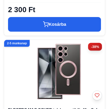
2 300 Ft
Kosárba
2-5 munkanap
-38%