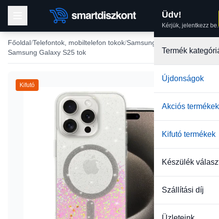
Üdv!
Kérjük, jelentkezz be.
Főoldal
Telefontok, mobiltelefon tokok
Samsung tokok
Termék kategóri
Samsung Galaxy S25 tok
Újdonságok
Kifutó
-38%
Akciós termékek
Kifutó termékek
Készülék válasz
Szállítási díj
Üzleteink