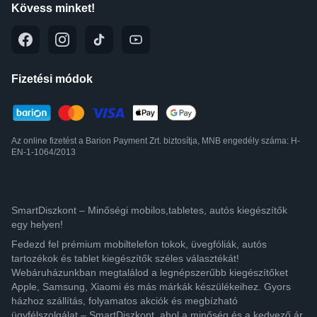
Kövess minket!
Fizetési módok
Az online fizetést a Barion Payment Zrt. biztosítja, MNB engedély száma: H-
EN-1-1064/2013
SmartDiszkont – Minőségi mobilos,tabletes, autós kiegészítők
egy helyen!
Fedezd fel prémium mobiltelefon tokok, üvegfóliák, autós
tartozékok és tablet kiegészítők széles választékát!
Webáruházunkban megtalálod a legnépszerűbb kiegészítőket
Apple, Samsung, Xiaomi és más márkák készülékeihez. Gyors
házhoz szállítás, folyamatos akciók és megbízható
ügyfélszolgálat – SmartDiszkont, ahol a minőség és a kedvező ár