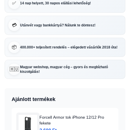
✅
14 nap helyett, 30 napos elállási lehetőség!
💳
Utánvét vagy bankkártyá? Nálunk te döntesz!
📦
400.000+ teljesített rendelés – elégedett vásárlók 2018 óta!
Magyar webshop, magyar cég – gyors és megbízható
🇭🇺
kiszolgálás!
Ajánlott termékek
Forcell Armor tok iPhone 12/12 Pro
fekete