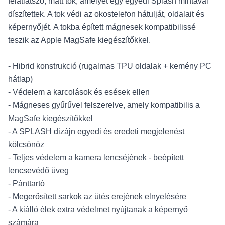
félátlátszó, matt tok, amelyet egy egyedi Splash mintával
díszítettek. A tok védi az okostelefon hátulját, oldalait és
képernyőjét. A tokba épített mágnesek kompatibilissé
teszik az Apple MagSafe kiegészítőkkel.
- Hibrid konstrukció (rugalmas TPU oldalak + kemény PC
hátlap)
- Védelem a karcolások és esések ellen
- Mágneses gyűrűvel felszerelve, amely kompatibilis a
MagSafe kiegészítőkkel
- A SPLASH dizájn egyedi és eredeti megjelenést
kölcsönöz
- Teljes védelem a kamera lencséjének - beépített
lencsevédő üveg
- Pánttartó
- Megerősített sarkok az ütés erejének elnyelésére
- A kiálló élek extra védelmet nyújtanak a képernyő
számára