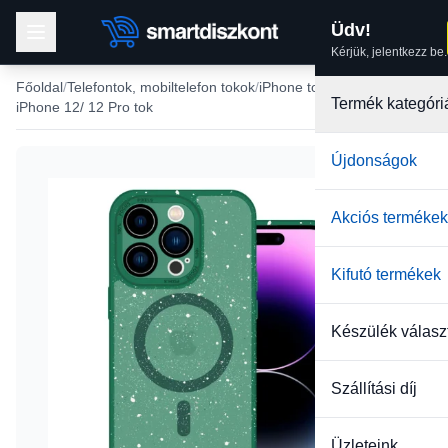
Üdv!
Kérjük, jelentkezz be.
Főoldal
Telefontok, mobiltelefon tokok
iPhone tokok
Termék kategóri
iPhone 12/ 12 Pro tok
Újdonságok
-28%
Akciós termékek
Kifutó termékek
Készülék válasz
Szállítási díj
Üzleteink