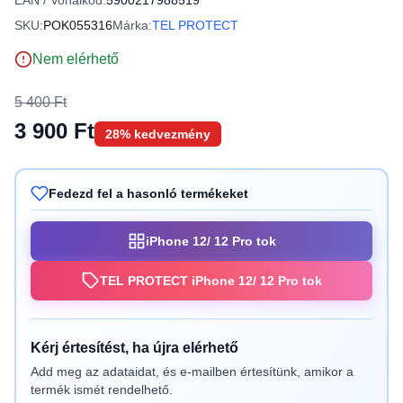
EAN / Vonalkód:
5900217988519
SKU:
POK055316
Márka:
TEL PROTECT
Nem elérhető
5 400 Ft
3 900 Ft
28% kedvezmény
Fedezd fel a hasonló termékeket
iPhone 12/ 12 Pro tok
TEL PROTECT iPhone 12/ 12 Pro tok
Kérj értesítést, ha újra elérhető
Add meg az adataidat, és e-mailben értesítünk, amikor a
termék ismét rendelhető.