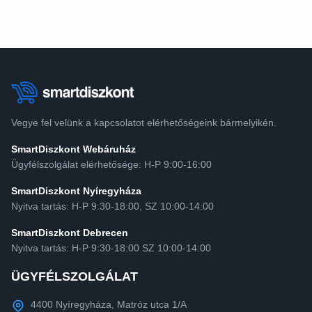
Vegye fel velünk a kapcsolatot elérhetőségeink bármelyikén.
SmartDiszkont Webáruház
Ügyfélszolgálat elérhetősége: H-P 9:00-16:00
SmartDiszkont Nyíregyháza
Nyitva tartás: H-P 9:30-18:00, SZ 10:00-14:00
SmartDiszkont Debrecen
Nyitva tartás: H-P 9:30-18:00 SZ 10:00-14:00
ÜGYFÉLSZOLGÁLAT
4400 Nyíregyháza, Matróz utca 1/A