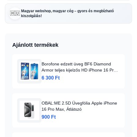
Magyar webshop, magyar cég – gyors és megbízható
🇭🇺
kiszolgálás!
Ajánlott termékek
Borofone edzett üveg BF6 Diamond
Armor teljes kijelzős HD iPhone 16 Pro
Max - 10 darab üvegfólia
6 300 Ft
OBAL:ME 2.5D Üvegfólia Apple iPhone
16 Pro Max, Átlátszó
900 Ft