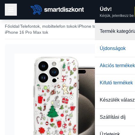
Üdv!
Kérjük, jelentkezz be.
Főoldal
Telefontok, mobiltelefon tokok
iPhone tokok
Termék kategóri
iPhone 16 Pro Max tok
Újdonságok
Akciós termékek
Kifutó termékek
Készülék válasz
Szállítási díj
Üzleteink