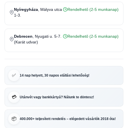
Nyíregyháza
, Mályva utca
Rendelhető (2-5 munkanap)
1-3.
Debrecen
, Nyugati u. 5-7.
Rendelhető (2-5 munkanap)
(Karát udvar)
✅
14 nap helyett, 30 napos elállási lehetőség!
💳
Utánvét vagy bankkártyá? Nálunk te döntesz!
📦
400.000+ teljesített rendelés – elégedett vásárlók 2018 óta!