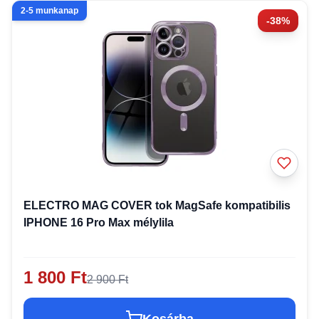
2-5 munkanap
-38%
ELECTRO MAG COVER tok MagSafe kompatibilis
IPHONE 16 Pro Max mélylila
1 800 Ft
2 900 Ft
Kosárba