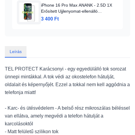
iPhone 16 Pro Max ANANK - 2.5D 1X
Erősített Ujjlenyomat-ellenálló
Képernyővédő - Fekete üvegfólia
3 400 Ft
Leírás
TEL PROTECT Karácsonyi - egy egyedülálló tok sorozat
ünnepi mintákkal. A tok védi az okostelefon hátulját,
oldalait és képernyőjét. Ezzel a tokkal nem kell aggódnia a
telefonja miatt!
- Karc- és ütésvédelem - A belső rész mikroszálas béléssel
van ellátva, amely megvédi a telefon hátulját a
karcolásoktól
- Matt felületű szilikon tok