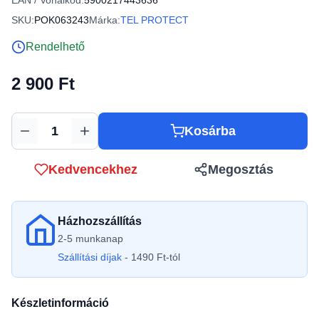
EAN / Vonalkód:
5900217443636
SKU:
POK063243
Márka:
TEL PROTECT
Rendelhető
2 900 Ft
Kosárba
Mennyiség
Kedvencekhez
Megosztás
Házhozszállítás
2-5 munkanap
Szállítási díjak
- 1490 Ft-tól
Készletinformáció