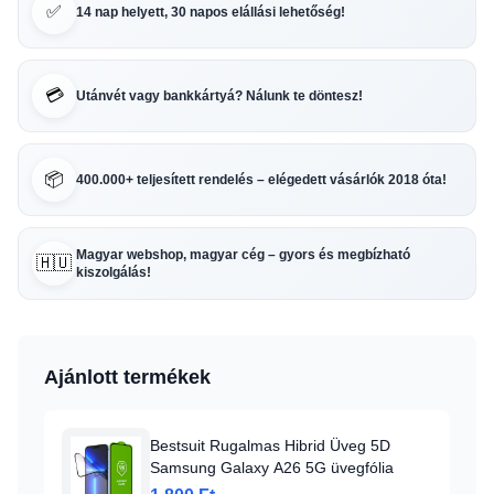
✅
14 nap helyett, 30 napos elállási lehetőség!
💳
Utánvét vagy bankkártyá? Nálunk te döntesz!
📦
400.000+ teljesített rendelés – elégedett vásárlók 2018 óta!
Magyar webshop, magyar cég – gyors és megbízható
🇭🇺
kiszolgálás!
Ajánlott termékek
Bestsuit Rugalmas Hibrid Üveg 5D
Samsung Galaxy A26 5G üvegfólia