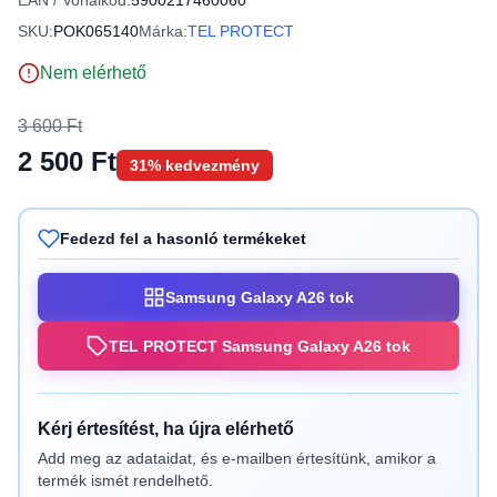
EAN / Vonalkód:
5900217460060
SKU:
POK065140
Márka:
TEL PROTECT
Nem elérhető
3 600 Ft
2 500 Ft
31% kedvezmény
Fedezd fel a hasonló termékeket
Samsung Galaxy A26 tok
TEL PROTECT Samsung Galaxy A26 tok
Kérj értesítést, ha újra elérhető
Add meg az adataidat, és e-mailben értesítünk, amikor a
termék ismét rendelhető.