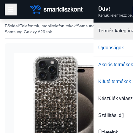
Üdv!
Kérjük, jelentkezz be.
Főoldal
Telefontok, mobiltelefon tokok
Samsung tokok
Termék kategóri
Samsung Galaxy A26 tok
Újdonságok
-31%
Akciós termékek
Kifutó termékek
Készülék válasz
Szállítási díj
Üzleteink