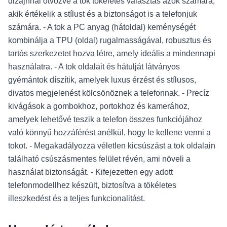
dizájnnal ötvözve a tok tökéletes választás azok számára,
akik értékelik a stílust és a biztonságot is a telefonjuk
számára. - A tok a PC anyag (hátoldal) keménységét
kombinálja a TPU (oldal) rugalmasságával, robusztus és
tartós szerkezetet hozva létre, amely ideális a mindennapi
használatra. - A tok oldalait és hátulját látványos
gyémántok díszítik, amelyek luxus érzést és stílusos,
divatos megjelenést kölcsönöznek a telefonnak. - Precíz
kivágások a gombokhoz, portokhoz és kamerához,
amelyek lehetővé teszik a telefon összes funkciójához
való könnyű hozzáférést anélkül, hogy le kellene venni a
tokot. - Megakadályozza véletlen kicsúszást a tok oldalain
található csúszásmentes felület révén, ami növeli a
használat biztonságát. - Kifejezetten egy adott
telefonmodellhez készült, biztosítva a tökéletes
illeszkedést és a teljes funkcionalitást.