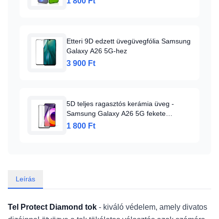
1 800 Ft
Etteri 9D edzett üvegüvegfólia Samsung
Galaxy A26 5G-hez
3 900 Ft
5D teljes ragasztós kerámia üveg -
Samsung Galaxy A26 5G fekete
üvegfólia
1 800 Ft
Leírás
Tel Protect Diamond tok
- kiváló védelem, amely divatos