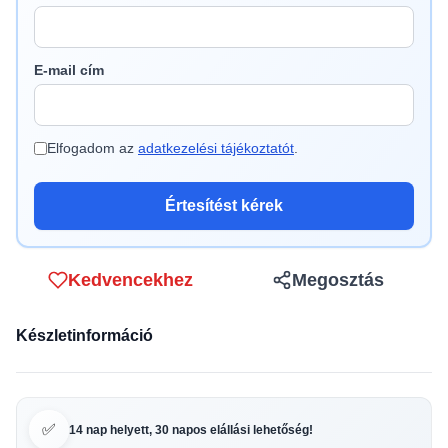
E-mail cím
Elfogadom az
adatkezelési tájékoztatót
.
Értesítést kérek
Kedvencekhez
Megosztás
Készletinformáció
✅
14 nap helyett, 30 napos elállási lehetőség!