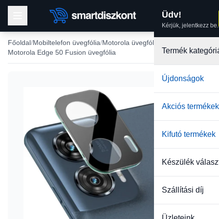
Üdv!
Kérjük, jelentkezz be.
Főoldal
Mobiltelefon üvegfólia
Motorola üvegfólia
Termék kategóri
Motorola Edge 50 Fusion üvegfólia
Újdonságok
Akciós termékek
Kifutó termékek
Készülék válasz
Szállítási díj
Üzleteink