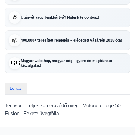
💳
Utánvét vagy bankkártyá? Nálunk te döntesz!
📦
400.000+ teljesített rendelés – elégedett vásárlók 2018 óta!
Magyar webshop, magyar cég – gyors és megbízható
🇭🇺
kiszolgálás!
Leírás
Techsuit - Teljes kameravédő üveg - Motorola Edge 50
Fusion - Fekete üvegfólia