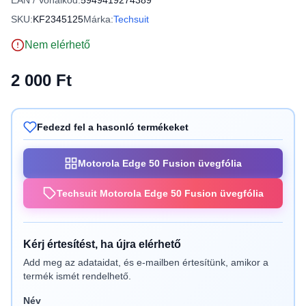
EAN / Vonalkód:
5949419274389
SKU:
KF2345125
Márka:
Techsuit
Nem elérhető
2 000 Ft
Fedezd fel a hasonló termékeket
Motorola Edge 50 Fusion üvegfólia
Techsuit Motorola Edge 50 Fusion üvegfólia
Kérj értesítést, ha újra elérhető
Add meg az adataidat, és e-mailben értesítünk, amikor a
termék ismét rendelhető.
Név