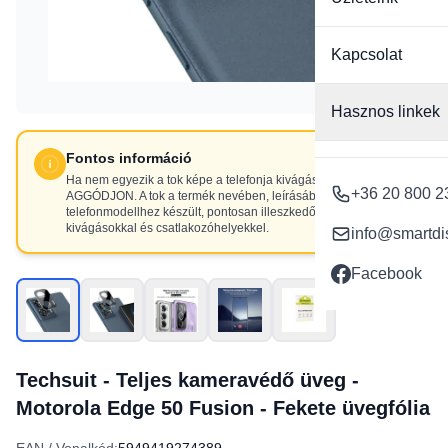
Kapcsolat
Hasznos linkek
Fontos információ
Ha nem egyezik a tok képe a telefonja kivágásaival, NE
+36 20 800 2
AGGÓDJON. A tok a termék nevében, leírásában szereplő
telefonmodellhez készült, pontosan illeszkedő
kivágásokkal és csatlakozóhelyekkel.
info@smartdi
Facebook
Techsuit - Teljes kameravédő üveg -
Motorola Edge 50 Fusion - Fekete üvegfólia