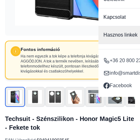
Kapcsolat
Hasznos linkek
Fontos információ
Ha nem egyezik a tok képe a telefonja kivágásaival, NE
+36 20 800 2
AGGÓDJON. A tok a termék nevében, leírásában szereplő
telefonmodellhez készült, pontosan illeszkedő
kivágásokkal és csatlakozóhelyekkel.
info@smartdi
Facebook
Techsuit - Szénszilikon - Honor Magic5 Lite
- Fekete tok