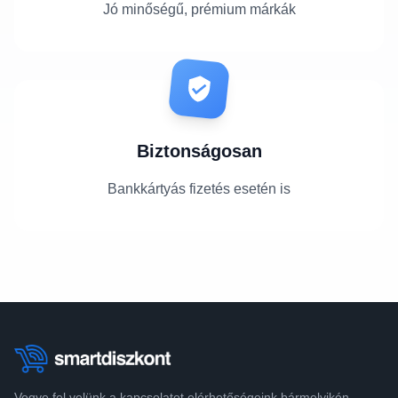
Jó minőségű, prémium márkák
Biztonságosan
Bankkártyás fizetés esetén is
Vegye fel velünk a kapcsolatot elérhetőségeink bármelyikén.