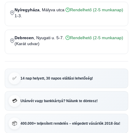
Nyíregyháza
, Mályva utca
Rendelhető (2-5 munkanap)
1-3.
Debrecen
, Nyugati u. 5-7.
Rendelhető (2-5 munkanap)
(Karát udvar)
✅
14 nap helyett, 30 napos elállási lehetőség!
💳
Utánvét vagy bankkártyá? Nálunk te döntesz!
📦
400.000+ teljesített rendelés – elégedett vásárlók 2018 óta!