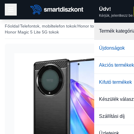
Üdv!
Kérjük, jelentkezz be.
Főoldal
Telefontok, mobiltelefon tokok
Honor tokok
Termék kategóri
Honor Magic 5 Lite 5G tokok
Újdonságok
Akciós termékek
Kifutó termékek
Készülék válasz
Szállítási díj
Üzleteink