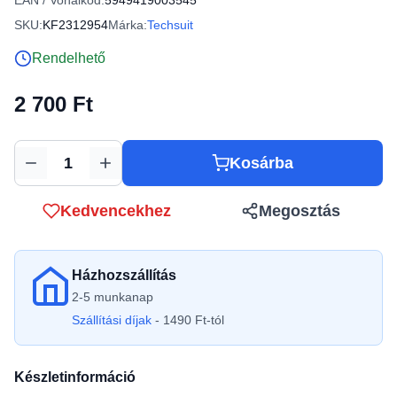
EAN / Vonalkód:
5949419003545
SKU:
KF2312954
Márka:
Techsuit
Rendelhető
2 700 Ft
Kosárba
Mennyiség
Kedvencekhez
Megosztás
Házhozszállítás
2-5 munkanap
Szállítási díjak
- 1490 Ft-tól
Készletinformáció