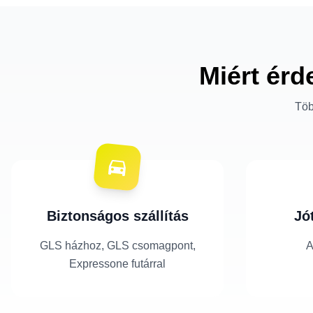
Miért érd
Töb
Biztonságos szállítás
Jó
GLS házhoz, GLS csomagpont,
A
Expressone futárral