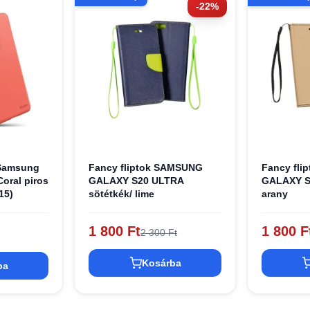
-22%
 Samsung
Fancy fliptok SAMSUNG
Fancy fl
Coral piros
GALAXY S20 ULTRA
GALAXY S
15)
sötétkék/ lime
arany
1 800 Ft
1 800 F
2 300 Ft
Kosárba
ba