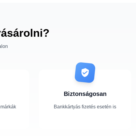
vásárolni?
alon
Biztonságosan
 márkák
Bankkártyás fizetés esetén is