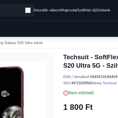
Készülék választó
Kapcsolat
Szállítási díj
Üzleteink
g Galaxy S20 Ultra tokok
Techsuit - SoftFl
S20 Ultra 5G - Szi
EAN / Vonalkód:
5949419184459
SKU:
KF2329956
Márka:
Techsuit
Nem elérhető
1 800 Ft