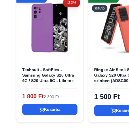
-22%
Kifutó
Techsuit - SoftFlex -
Ringke Air S tok
Samsung Galaxy S20 Ultra
Galaxy S20 Ultra 
4G / S20 Ultra 5G - Lila tok
színben (ADSG00
1 500 Ft
1 800 Ft
2 300 Ft
Kosárba
Kosár