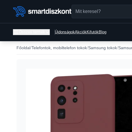
Összes termék
Újdonságok
Akciók
Kifutók
Blog
Főoldal
Telefontok, mobiltelefon tokok
Samsung tokok
Samsun