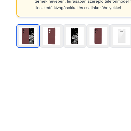
termék nevében, leírásában szereplő telefonmodell
illeszkedő kivágásokkal és csatlakozóhelyekkel.