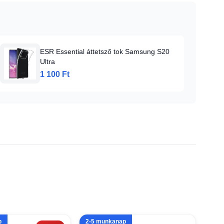
ESR Essential áttetsző tok Samsung S20
Ultra
1 100 Ft
p
2-5 munkanap