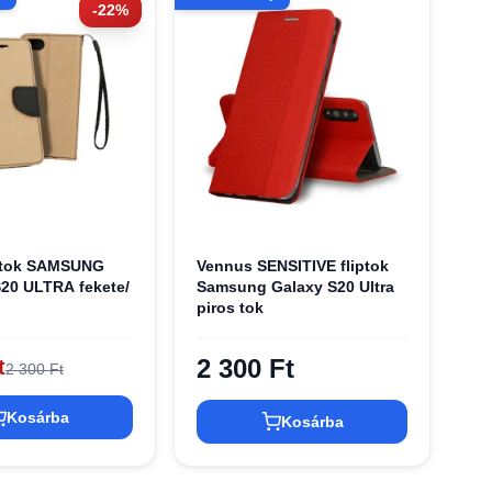
-22%
iptok SAMSUNG
Vennus SENSITIVE fliptok
20 ULTRA fekete/
Samsung Galaxy S20 Ultra
piros tok
2 300 Ft
t
2 300 Ft
Kosárba
Kosárba