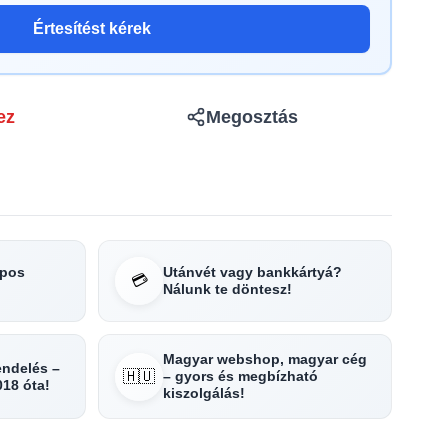
Értesítést kérek
ez
Megosztás
apos
Utánvét vagy bankkártyá?
💳
Nálunk te döntesz!
Magyar webshop, magyar cég
rendelés –
🇭🇺
– gyors és megbízható
018 óta!
kiszolgálás!