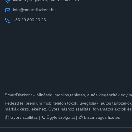
info@smartdiszkont.hu
+36 20 800 23 23
SmartDiszkont – Minőségi mobilos,tabletes, autós kiegészítők egy h
Fedezd fel prémium mobiltelefon tokok, üvegfóliák, autós tartozék
márkák készülékeihez. Gyors házhoz szállítás, folyamatos akciók és
📦 Gyors szállítás | 📞 Ügyfélszolgálat | 💳 Biztonságos fizetés