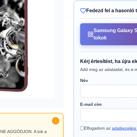
Fedezd fel a hasonló 
Samsung Galaxy S
tokok
Kérj értesítést, ha újra e
Add meg az adataidat, és e-m
Név
E-mail cím
Elfogadom az
adatkezelési 
l, NE AGGÓDJON. A tok a