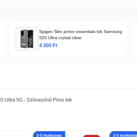
Spigen Slim armor essentials tok Samsung
S20 Ultra crystal clear
4 300 Ft
 Ultra 5G - Szilvaszínű Piros tok
2-5 munkanap
2-5 munkana