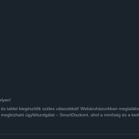
elyen!
ok és tablet kiegészítők széles választékát! Webáruházunkban megtalá
 megbízható ügyfélszolgálat – SmartDiszkont, ahol a minőség és a kedv