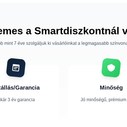
emes a Smartdiszkontnál 
b mint 7 éve szolgáljuk ki vásárlóinkat a legmagasabb színvon
tállás/Garancia
Minőség
kár 3 év garancia
Jó minőségű, prémium