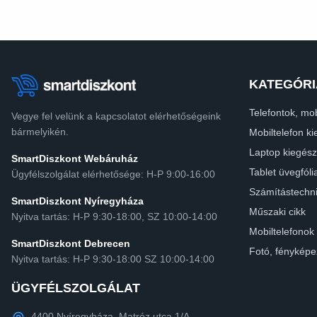
KATEGÓRI
Telefontok, mob
Vegye fel velünk a kapcsolatot elérhetőségeink
bármelyikén.
Mobiltelefon ki
Laptop kiegész
SmartDiszkont Webáruház
Tablet üvegfóli
Ügyfélszolgálat elérhetősége: H-P 9:00-16:00
Számítástechn
SmartDiszkont Nyíregyháza
Műszaki cikk
Nyitva tartás: H-P 9:30-18:00, SZ 10:00-14:00
Mobiltelefonok
SmartDiszkont Debrecen
Fotó, fényképe
Nyitva tartás: H-P 9:30-18:00 SZ 10:00-14:00
ÜGYFÉLSZOLGÁLAT
4400 Nyíregyháza, Matróz utca 1/A