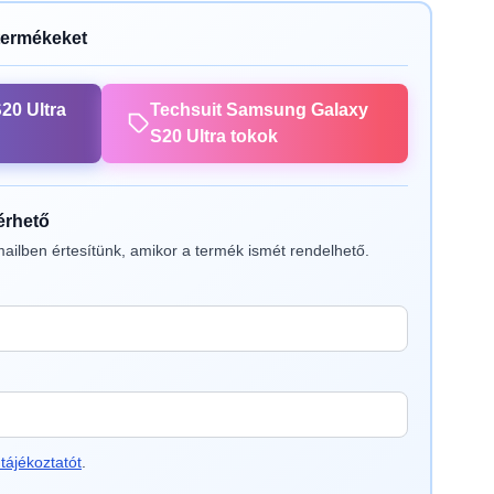
termékeket
20 Ultra
Techsuit Samsung Galaxy
S20 Ultra tokok
lérhető
ailben értesítünk, amikor a termék ismét rendelhető.
tájékoztatót
.