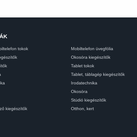
ÁK
iltelefon tokok
Mobiltelefon üvegfólia
egészítők
Okosóra kiegészítők
ítők
Tablet tokok
a
Tablet, táblagép kiegészítők
ika
Irodatechnika
Okosóra
Stúdió kiegészítők
ző kiegészítők
Otthon, kert