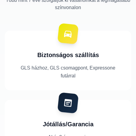
Több mint 7 éve szolgáljuk ki vásárlóinkat a legmagasabb
színvonalon
Biztonságos szállítás
GLS házhoz, GLS csomagpont, Expressone
futárral
Jótállás/Garancia