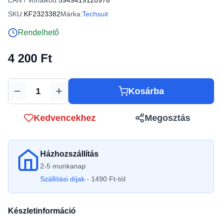
EAN / Vonalkód:
5949419120976
SKU:
KF2323382
Márka:
Techsuit
Rendelhető
4 200 Ft
Kosárba
Mennyiség
Kedvencekhez
Megosztás
Házhozszállítás
2-5 munkanap
Szállítási díjak
- 1490 Ft-tól
Készletinformáció