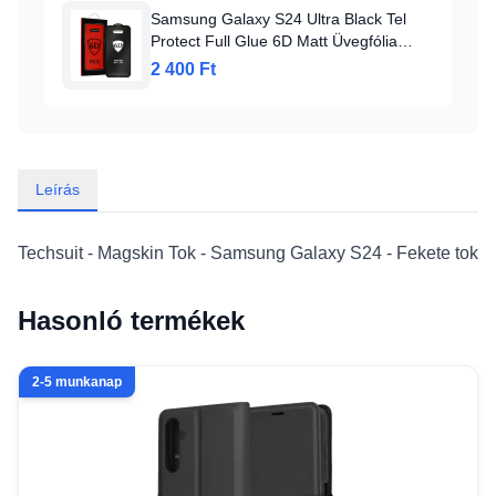
Samsung Galaxy S24 Ultra Black Tel
Protect Full Glue 6D Matt Üvegfólia
(ujjlenyomat feloldóval)
2 400 Ft
Leírás
Techsuit - Magskin Tok - Samsung Galaxy S24 - Fekete tok
Hasonló termékek
2-5 munkanap