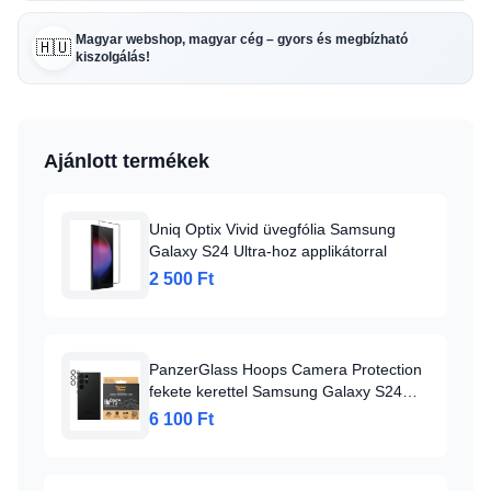
Magyar webshop, magyar cég – gyors és megbízható
🇭🇺
kiszolgálás!
Ajánlott termékek
Uniq Optix Vivid üvegfólia Samsung
Galaxy S24 Ultra-hoz applikátorral
2 500 Ft
PanzerGlass Hoops Camera Protection
fekete kerettel Samsung Galaxy S24
Ultra - üvegfólia
6 100 Ft