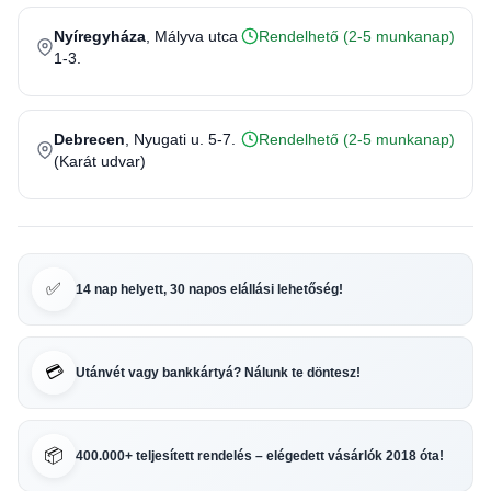
Nyíregyháza
, Mályva utca
Rendelhető (2-5 munkanap)
1-3.
Debrecen
, Nyugati u. 5-7.
Rendelhető (2-5 munkanap)
(Karát udvar)
✅
14 nap helyett, 30 napos elállási lehetőség!
💳
Utánvét vagy bankkártyá? Nálunk te döntesz!
📦
400.000+ teljesített rendelés – elégedett vásárlók 2018 óta!