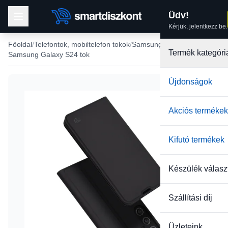
Üdv!
Kérjük, jelentkezz be.
Főoldal
Telefontok, mobiltelefon tokok
Samsung tokok
Termék kategóri
Samsung Galaxy S24 tok
Újdonságok
Akciós termékek
Kifutó termékek
Készülék válasz
Szállítási díj
Üzleteink