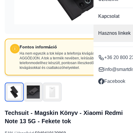
Kapcsolat
Hasznos linkek
Fontos információ
Ha nem egyezik a tok képe a telefonja kivágásaival, NE
+36 20 800 2
AGGÓDJON. A tok a termék nevében, leírásában szereplő
telefonmodellhez készült, pontosan illeszkedő
kivágásokkal és csatlakozóhelyekkel.
info@smartdi
Facebook
Techsuit - Magskin Könyv - Xiaomi Redmi
Note 13 5G - Fekete tok