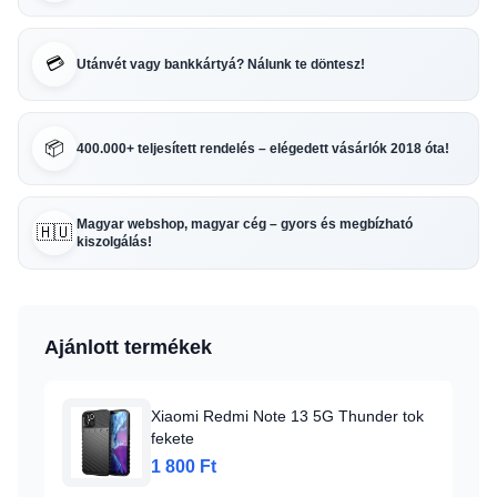
💳
Utánvét vagy bankkártyá? Nálunk te döntesz!
📦
400.000+ teljesített rendelés – elégedett vásárlók 2018 óta!
Magyar webshop, magyar cég – gyors és megbízható
🇭🇺
kiszolgálás!
Ajánlott termékek
Xiaomi Redmi Note 13 5G Thunder tok
fekete
1 800 Ft