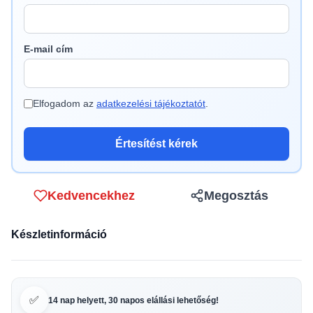
E-mail cím
Elfogadom az
adatkezelési tájékoztatót
.
Értesítést kérek
Kedvencekhez
Megosztás
Készletinformáció
✅
14 nap helyett, 30 napos elállási lehetőség!