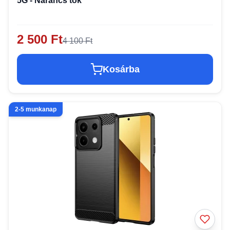
5G - Narancs tok
2 500 Ft
4 100 Ft
Kosárba
2-5 munkanap