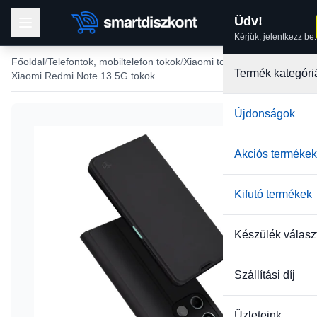
Üdv!
Kérjük, jelentkezz be.
Főoldal
Telefontok, mobiltelefon tokok
Xiaomi tokok
Termék kategóri
Xiaomi Redmi Note 13 5G tokok
Újdonságok
Akciós termékek
Kifutó termékek
Készülék válasz
Szállítási díj
Üzleteink