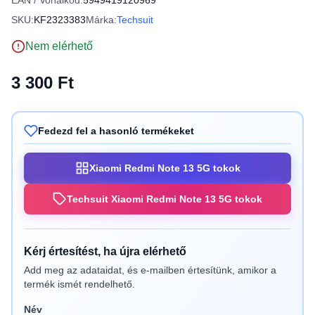
EAN / Vonalkód:
5949419120969
SKU:
KF2323383
Márka:
Techsuit
Nem elérhető
3 300 Ft
Fedezd fel a hasonló termékeket
Xiaomi Redmi Note 13 5G tokok
Techsuit Xiaomi Redmi Note 13 5G tokok
Kérj értesítést, ha újra elérhető
Add meg az adataidat, és e-mailben értesítünk, amikor a
termék ismét rendelhető.
Név