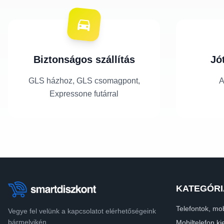
Biztonságos szállítás
Jó
GLS házhoz, GLS csomagpont,
A
Expressone futárral
KATEGÓRI
Telefontok, mob
Vegye fel velünk a kapcsolatot elérhetőségeink
bármelyikén.
Mobiltelefon ki