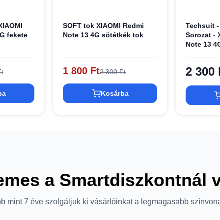
 XIAOMI
SOFT tok XIAOMI Redmi
Techsuit -
G fekete
Note 13 4G sötétkék tok
Sorozat -
Note 13 4
2 300 
1 800 Ft
t
2 300 Ft
ba
Kosárba
emes a Smartdiszkontnál 
b mint 7 éve szolgáljuk ki vásárlóinkat a legmagasabb színvon