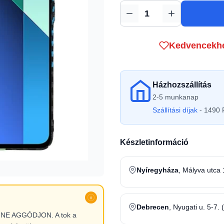
Mennyiség
Kedvencekh
Házhozszállítás
2-5 munkanap
Szállítási díjak
- 1490 F
Készletinformáció
Nyíregyháza
, Mályva utca 
Debrecen
, Nyugati u. 5-7. 
l, NE AGGÓDJON. A tok a