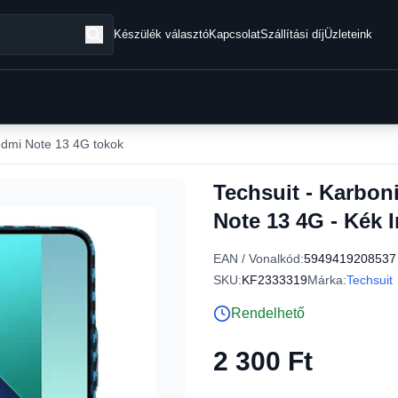
Készülék választó
Kapcsolat
Szállítási díj
Üzleteink
dmi Note 13 4G tokok
Techsuit - Karbon
Note 13 4G - Kék 
EAN / Vonalkód:
5949419208537
SKU:
KF2333319
Márka:
Techsuit
Rendelhető
2 300 Ft