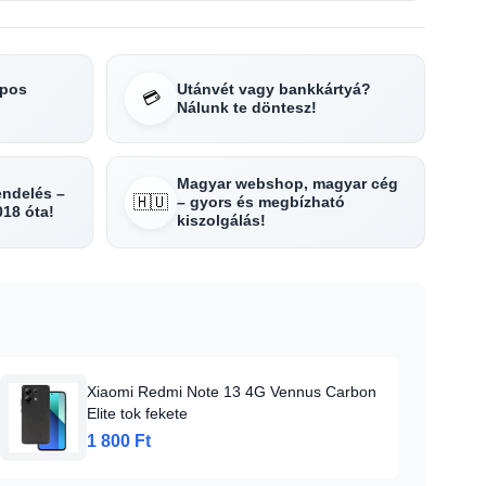
apos
Utánvét vagy bankkártyá?
💳
Nálunk te döntesz!
Magyar webshop, magyar cég
rendelés –
🇭🇺
– gyors és megbízható
018 óta!
kiszolgálás!
Xiaomi Redmi Note 13 4G Vennus Carbon
Elite tok fekete
1 800 Ft