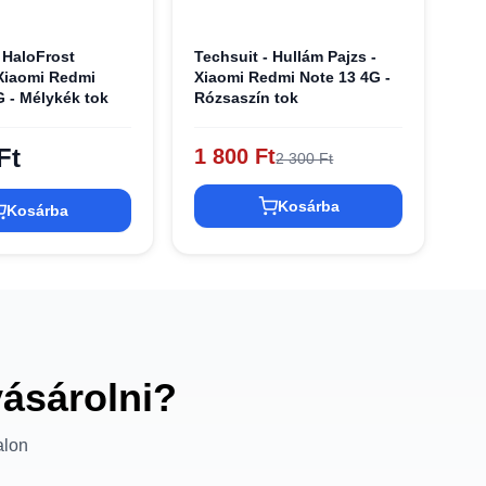
 HaloFrost
Techsuit - Hullám Pajzs -
 Xiaomi Redmi
Xiaomi Redmi Note 13 4G -
G - Mélykék tok
Rózsaszín tok
Ft
1 800 Ft
2 300 Ft
Kosárba
Kosárba
vásárolni?
alon