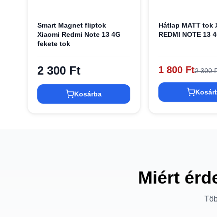
Smart Magnet fliptok
Hátlap MATT tok
Xiaomi Redmi Note 13 4G
REDMI NOTE 13 4
fekete tok
2 300 Ft
1 800 Ft
2 300 F
Kosár
Kosárba
Miért érd
Töb