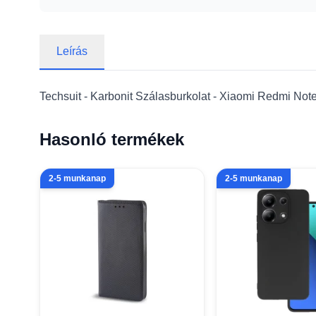
Leírás
Techsuit - Karbonit Szálasburkolat - Xiaomi Redmi Not
Hasonló termékek
2-5 munkanap
2-5 munkanap