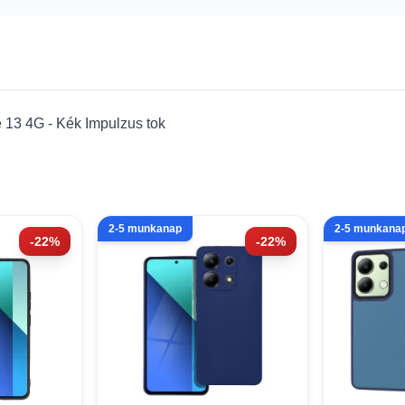
e 13 4G - Kék Impulzus tok
2-5 munkanap
2-5 munkana
-22%
-22%