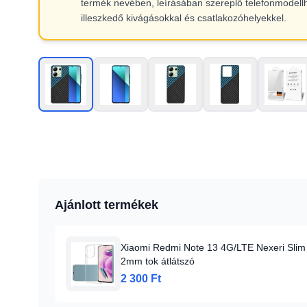
termék nevében, leírásában szereplő telefonmodell
illeszkedő kivágásokkal és csatlakozóhelyekkel.
Ajánlott termékek
Xiaomi Redmi Note 13 4G/LTE Nexeri Slim
2mm tok átlátszó
2 300 Ft