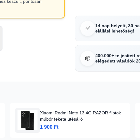
hez készült, pontosan
14 nap helyett, 30 n
✅
elállási lehetőség!
400.000+ teljesített 
📦
elégedett vásárlók 2
Xiaomi Redmi Note 13 4G RAZOR fliptok
műbőr fekete ütésálló
1 900 Ft