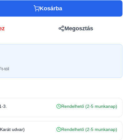
Kosárba
ez
Megosztás
t-tól
1-3.
Rendelhető (2-5 munkanap)
(Karát udvar)
Rendelhető (2-5 munkanap)