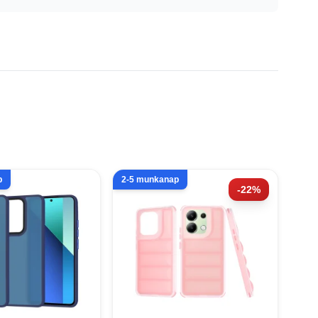
p
2-5 munkanap
-22%