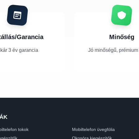
tállás/Garancia
Minőség
kár 3 év garancia
Jó minőségű, prémium
ÁK
iltelefon tokok
Mobiltelefon üvegfólia
egészítők
Okosóra kiegészítők