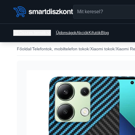
Összes termék
Újdonságok
Akciók
Kifutók
Blog
Főoldal
Telefontok, mobiltelefon tokok
Xiaomi tokok
Xiaomi Re