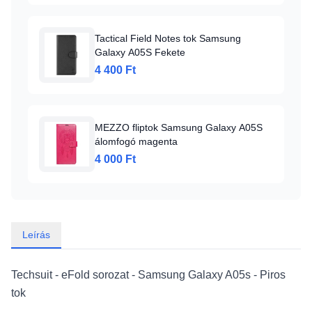
Tactical Field Notes tok Samsung
Galaxy A05S Fekete
4 400 Ft
MEZZO fliptok Samsung Galaxy A05S
álomfogó magenta
4 000 Ft
Leírás
Techsuit - eFold sorozat - Samsung Galaxy A05s - Piros
tok