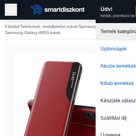
Üdv!
Kérjük, jelentkezz be.
Főoldal
Telefontok, mobiltelefon tokok
Samsung tokok
Termék kategóri
Samsung Galaxy A05S tokok
Újdonságok
Akciós termékek
Kifutó termékek
Készülék válasz
Szállítási díj
Üzleteink