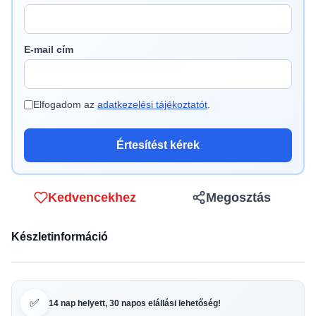
E-mail cím
Elfogadom az
adatkezelési tájékoztatót
.
Értesítést kérek
Kedvencekhez
Megosztás
Készletinformáció
✅
14 nap helyett, 30 napos elállási lehetőség!