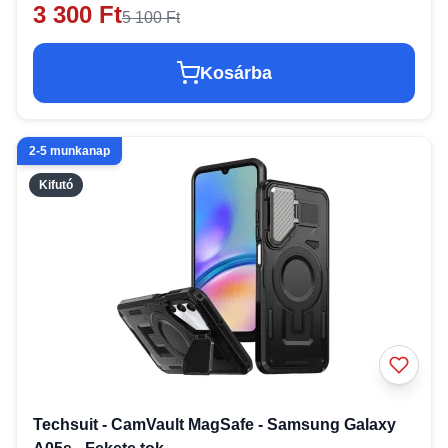
3 300 Ft
5 100 Ft
Kosárba
2-5 munkanap
Kifutó
Techsuit - CamVault MagSafe - Samsung Galaxy