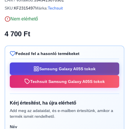
EAN / Vonalkód:
5949419070981
SKU:
KF2315497
Márka:
Techsuit
Nem elérhető
4 700 Ft
Fedezd fel a hasonló termékeket
Samsung Galaxy A05S tokok
Techsuit Samsung Galaxy A05S tokok
Kérj értesítést, ha újra elérhető
Add meg az adataidat, és e-mailben értesítünk, amikor a
termék ismét rendelhető.
Név