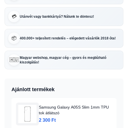
💳
Utánvét vagy bankkártyá? Nálunk te döntesz!
📦
400.000+ teljesített rendelés – elégedett vásárlók 2018 óta!
Magyar webshop, magyar cég – gyors és megbízható
🇭🇺
kiszolgálás!
Ajánlott termékek
Samsung Galaxy A05S Slim 1mm TPU
tok átlátszó
2 300 Ft