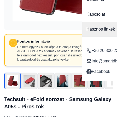
Kapcsolat
Hasznos linkek
Fontos információ
Ha nem egyezik a tok képe a telefonja kivágásaival, NE
+36 20 800 2
AGGÓDJON. A tok a termék nevében, leírásában szereplő
telefonmodellhez készült, pontosan illeszkedő
kivágásokkal és csatlakozóhelyekkel.
info@smartdi
Facebook
Techsuit - eFold sorozat - Samsung Galaxy
A05s - Piros tok