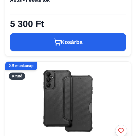
A05s - Fekete tok
5 300 Ft
Kosárba
2-5 munkanap
Kifutó