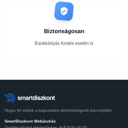
Biztonságosan
Bankkártyás fizetés esetén is
Vegye fel velünk a kapcsolatot elérhetőségeink bármelyikén.
SmartDiszkont Webáruház
Ügyfélszolgálat elérhetősége: H-P 9:00-16:00