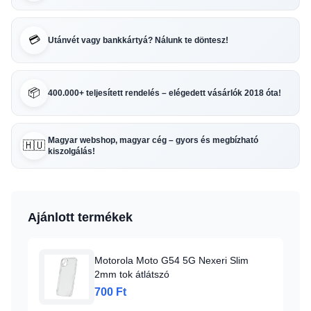
💳
Utánvét vagy bankkártyá? Nálunk te döntesz!
📦
400.000+ teljesített rendelés – elégedett vásárlók 2018 óta!
Magyar webshop, magyar cég – gyors és megbízható
🇭🇺
kiszolgálás!
Ajánlott termékek
Motorola Moto G54 5G Nexeri Slim
2mm tok átlátszó
700 Ft