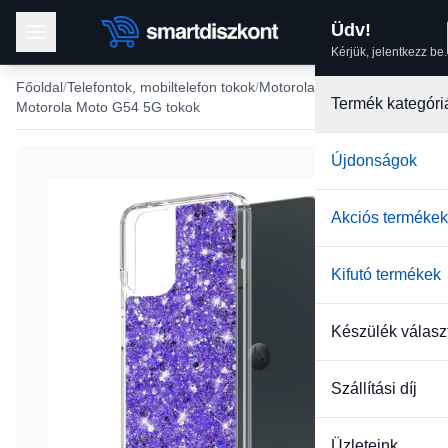
Üdv!
Kérjük, jelentkezz be.
Főoldal
Telefontok, mobiltelefon tokok
Motorola tokok
Termék kategóri
Motorola Moto G54 5G tokok
Újdonságok
Akciós termékek
Kifutó termékek
Készülék válasz
Szállítási díj
Üzleteink