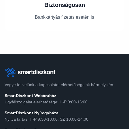
Biztonságosan
Bankkártyás fizetés esetén is
Vegye fel velünk a kapcsolatot elérhetőségeink bármelyikén.
SmartDiszkont Webáruház
Ügyfélszolgálat elérhetősége: H-P 9:00-16:00
SmartDiszkont Nyíregyháza
Nyitva tartás: H-P 9:30-18:00, SZ 10:00-14:00