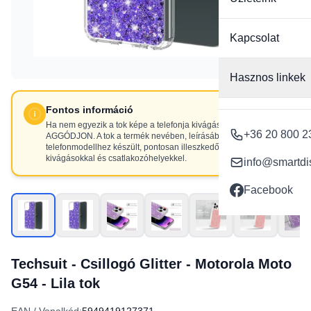
Kapcsolat
Hasznos linkek
Fontos információ
Ha nem egyezik a tok képe a telefonja kivágásaival, NE
+36 20 800 2
AGGÓDJON. A tok a termék nevében, leírásában szereplő
telefonmodellhez készült, pontosan illeszkedő
kivágásokkal és csatlakozóhelyekkel.
info@smartdi
Facebook
Techsuit - Csillogó Glitter - Motorola Moto
G54 - Lila tok