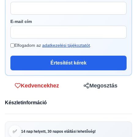
E-mail cím
Elfogadom az
adatkezelési tájékoztatót
.
Értesítést kérek
Kedvencekhez
Megosztás
Készletinformáció
✅
14 nap helyett, 30 napos elállási lehetőség!