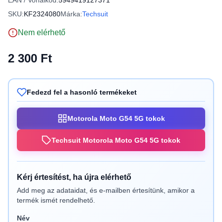
EAN / Vonalkód:
5949419127371
SKU:
KF2324080
Márka:
Techsuit
Nem elérhető
2 300 Ft
Fedezd fel a hasonló termékeket
Motorola Moto G54 5G tokok
Techsuit Motorola Moto G54 5G tokok
Kérj értesítést, ha újra elérhető
Add meg az adataidat, és e-mailben értesítünk, amikor a
termék ismét rendelhető.
Név