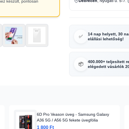
Debrecen
, Nyugati u. 5-7. 
hez készült, pontosan
14 nap helyett, 30 n
✅
elállási lehetőség!
400.000+ teljesített 
📦
elégedett vásárlók 2
6D Pro Veason üveg - Samsung Galaxy
A36 5G / A56 5G fekete üvegfólia
1 800 Ft