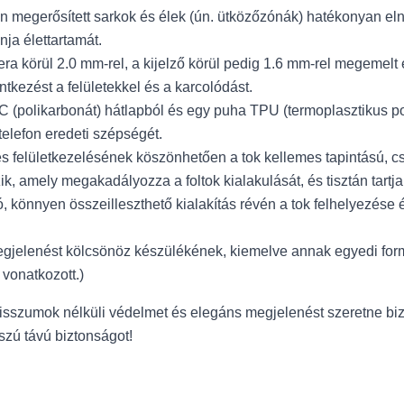
n megerősített sarkok és élek (ún. ütközőzónák) hatékonyan eln
ja élettartamát.
a körül 2.0 mm-rel, a kijelző körül pedig 1.6 mm-rel megemelt 
kezést a felületekkel és a karcolódást.
 (polikarbonát) hátlapból és egy puha TPU (termoplasztikus pol
telefon eredeti szépségét.
 felületkezelésének köszönhetően a tok kellemes tapintású, csú
, amely megakadályozza a foltok kialakulását, és tisztán tartja a
ó, könnyen összeilleszthető kialakítás révén a tok felhelyezése
megjelenést kölcsönöz készülékének, kiemelve annak egyedi for
 vonatkozott.)
misszumok nélküli védelmet és elegáns megjelenést szeretne b
szú távú biztonságot!