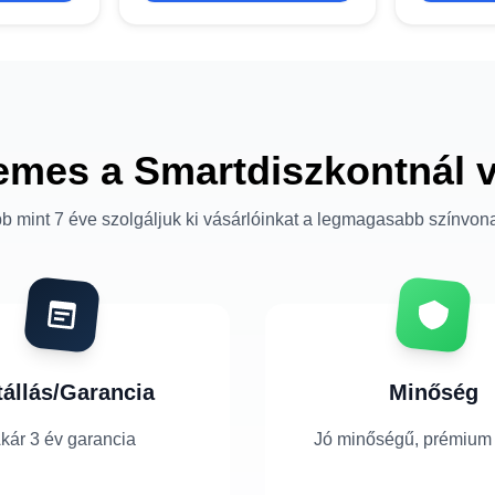
emes a Smartdiszkontnál 
b mint 7 éve szolgáljuk ki vásárlóinkat a legmagasabb színvon
tállás/Garancia
Minőség
kár 3 év garancia
Jó minőségű, prémium