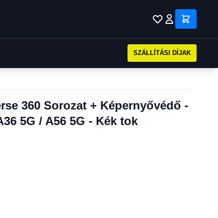
SZÁLLÍTÁSI DÍJAK
erse 360 Sorozat + Képernyővédő -
36 5G / A56 5G - Kék tok