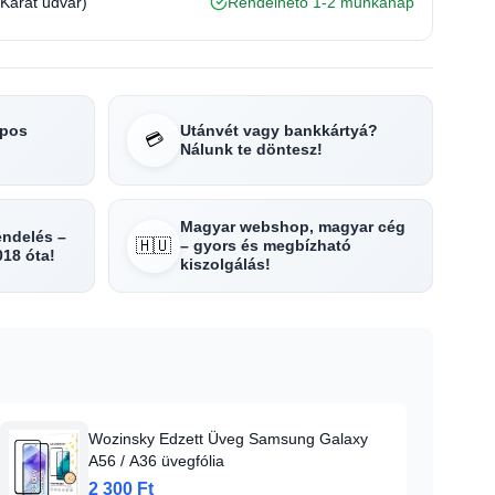
(Karát udvar)
Rendelhető 1-2 munkanap
apos
Utánvét vagy bankkártyá?
💳
Nálunk te döntesz!
Magyar webshop, magyar cég
rendelés –
🇭🇺
– gyors és megbízható
018 óta!
kiszolgálás!
Wozinsky Edzett Üveg Samsung Galaxy
A56 / A36 üvegfólia
2 300 Ft