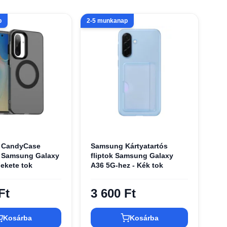
p
2-5 munkanap
- CandyCase
Samsung Kártyatartós
 Samsung Galaxy
fliptok Samsung Galaxy
Fekete tok
A36 5G-hez - Kék tok
Ft
3 600 Ft
Kosárba
Kosárba