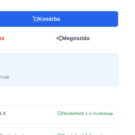
Kosárba
ez
Megosztás
t-tól
1-3.
Rendelhető 1-2 munkanap