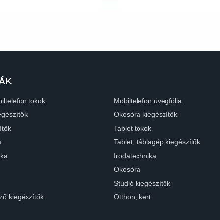
ÁK
iltelefon tokok
Mobiltelefon üvegfólia
egészítők
Okosóra kiegészítők
ítők
Tablet tokok
a
Tablet, táblagép kiegészítők
ika
Irodatechnika
Okosóra
Stúdió kiegészítők
ző kiegészítők
Otthon, kert