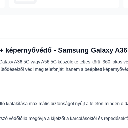
t + képernyővédő - Samsung Galaxy A36 
Galaxy A36 5G vagy A56 5G készüléke teljes körű, 360 fokos 
 ütődésektől védi meg telefonját, hanem a beépített képernyővé
lló kialakítása maximális biztonságot nyújt a telefon minden olda
átszó védőfólia megóvja a kijelzőt a karcolásoktól és repedésekt