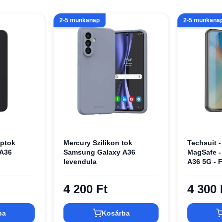
2-5 munkanap
2-5 munkana
iptok
Mercury Szilikon tok
Techsuit 
A36
Samsung Galaxy A36
MagSafe -
levendula
A36 5G - 
4 200 Ft
4 300 
ba
Kosárba