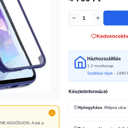
Mennyiség
Kedvencekh
Házhozszállítás
1-2 munkanap
Szállítási díjak
- 1490 F
Készletinformáció
Nyíregyháza
, Mályva utca 
l, NE AGGÓDJON. A tok a