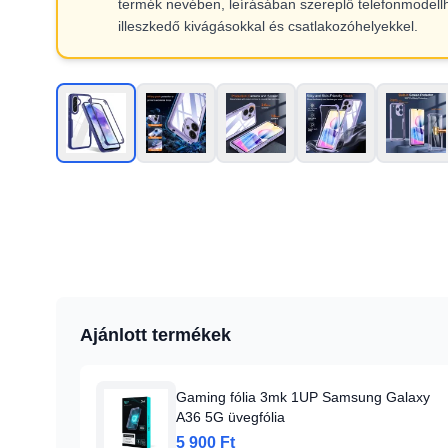
termék nevében, leírásában szereplő telefonmodell
illeszkedő kivágásokkal és csatlakozóhelyekkel.
Ajánlott termékek
Gaming fólia 3mk 1UP Samsung Galaxy
A36 5G üvegfólia
5 900 Ft