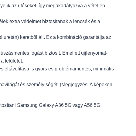
yelik az ütéseket, így megakadályozva a véletlen
élek extra védelmet biztosítanak a lencsék és a
iuretán) keretből áll. Ez a kombináció garantálja az
szásmentes fogást biztosít. Emellett ujjlenyomat-
 felületet.
 és eltávolítása is gyors és problémamentes, minimális
mavilágát és személyiségét. (Megjegyzés: A képeken
iztosítani Samsung Galaxy A36 5G vagy A56 5G