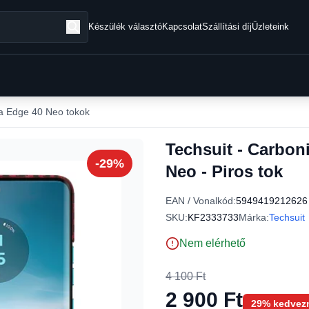
Készülék választó
Kapcsolat
Szállítási díj
Üzleteink
a Edge 40 Neo tokok
Techsuit - Carbon
-29%
Neo - Piros tok
EAN / Vonalkód:
5949419212626
SKU:
KF2333733
Márka:
Techsuit
Nem elérhető
4 100 Ft
2 900 Ft
29% kedvez