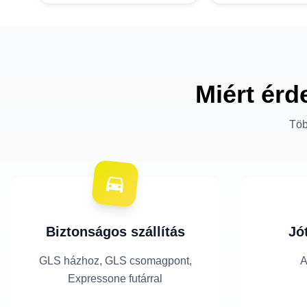
Miért érd
Töb
Biztonságos szállítás
Jó
GLS házhoz, GLS csomagpont,
A
Expressone futárral