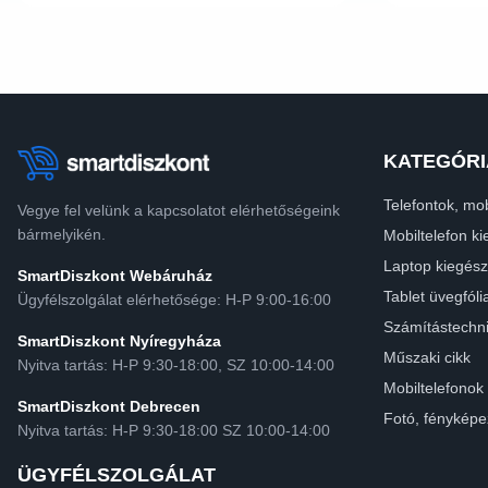
KATEGÓRI
Telefontok, mob
Vegye fel velünk a kapcsolatot elérhetőségeink
bármelyikén.
Mobiltelefon ki
Laptop kiegész
SmartDiszkont Webáruház
Tablet üvegfóli
Ügyfélszolgálat elérhetősége: H-P 9:00-16:00
Számítástechn
SmartDiszkont Nyíregyháza
Műszaki cikk
Nyitva tartás: H-P 9:30-18:00, SZ 10:00-14:00
Mobiltelefonok
SmartDiszkont Debrecen
Fotó, fényképe
Nyitva tartás: H-P 9:30-18:00 SZ 10:00-14:00
ÜGYFÉLSZOLGÁLAT