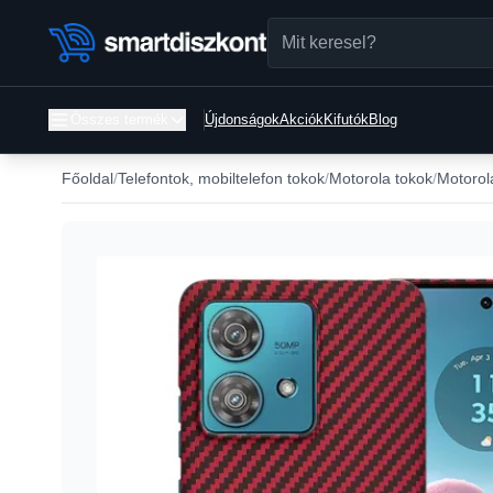
Összes termék
Újdonságok
Akciók
Kifutók
Blog
Főoldal
Telefontok, mobiltelefon tokok
Motorola tokok
Motorol