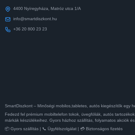
4400 Nyíregyháza, Matróz utca 1/A
info@smartdiszkont.hu
+36 20 800 23 23
SmartDiszkont – Minőségi mobilos,tabletes, autós kiegészítők egy h
Fedezd fel prémium mobiltelefon tokok, üvegfóliák, autós tartozék
márkák készülékeihez. Gyors házhoz szállítás, folyamatos akciók és
📦 Gyors szállítás | 📞 Ügyfélszolgálat | 💳 Biztonságos fizetés