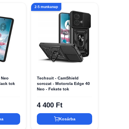
2-5 munkanap
 Neo
Techsuit - CamShield
lack tok
sorozat - Motorola Edge 40
Neo - Fekete tok
4 400 Ft
ba
Kosárba