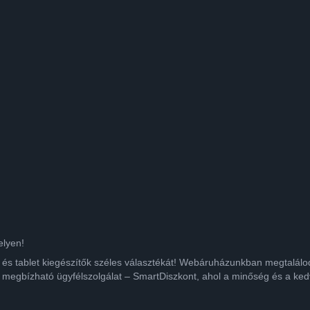
elyen!
ok és tablet kiegészítők széles választékát! Webáruházunkban megtalá
 megbízható ügyfélszolgálat – SmartDiszkont, ahol a minőség és a kedv