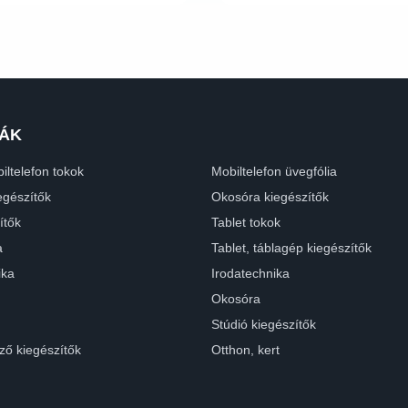
ÁK
iltelefon tokok
Mobiltelefon üvegfólia
egészítők
Okosóra kiegészítők
ítők
Tablet tokok
a
Tablet, táblagép kiegészítők
ika
Irodatechnika
Okosóra
Stúdió kiegészítők
ző kiegészítők
Otthon, kert