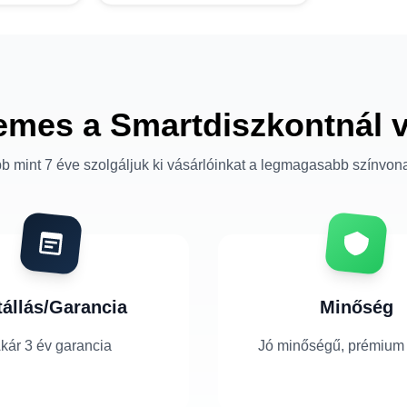
emes a Smartdiszkontnál 
b mint 7 éve szolgáljuk ki vásárlóinkat a legmagasabb színvon
tállás/Garancia
Minőség
kár 3 év garancia
Jó minőségű, prémium