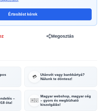
tájékoztatót
.
Értesítést kérek
ez
Megosztás
apos
Utánvét vagy bankkártyá?
💳
Nálunk te döntesz!
Magyar webshop, magyar cég
rendelés –
🇭🇺
– gyors és megbízható
018 óta!
kiszolgálás!