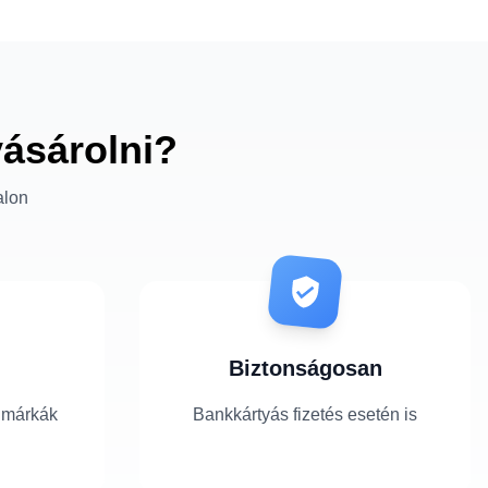
vásárolni?
alon
Biztonságosan
 márkák
Bankkártyás fizetés esetén is