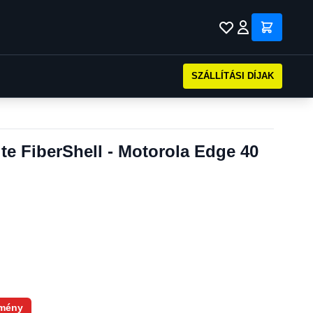
SZÁLLÍTÁSI DÍJAK
ite FiberShell - Motorola Edge 40
mény