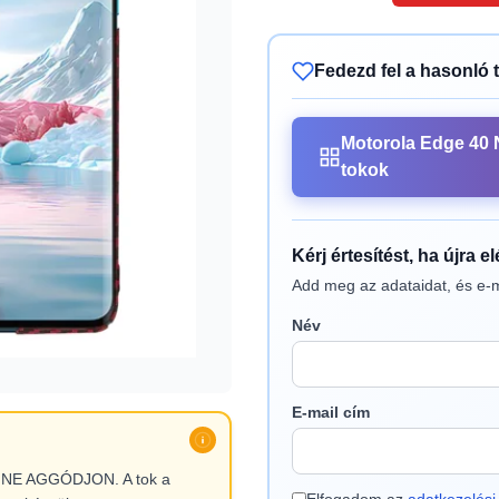
Fedezd fel a hasonló 
Motorola Edge 40
tokok
Kérj értesítést, ha újra e
Add meg az adataidat, és e-m
Név
E-mail cím
l, NE AGGÓDJON. A tok a