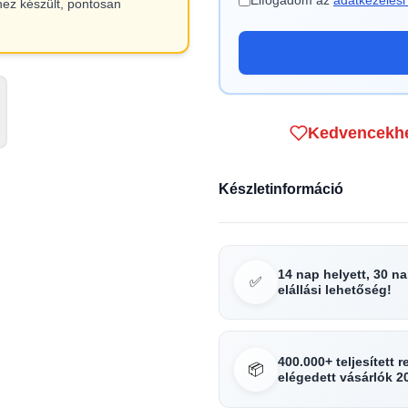
Elfogadom az
adatkezelési 
hez készült, pontosan
Kedvencekh
Készletinformáció
14 nap helyett, 30 n
✅
elállási lehetőség!
400.000+ teljesített 
📦
elégedett vásárlók 2