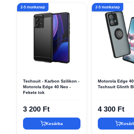
2-5 munkanap
2-5 munkanap
Techsuit - Karbon Szilikon -
Motorola Edge 40
Motorola Edge 40 Neo -
Techsuit Glinth B
Fekete tok
3 200 Ft
4 300 Ft
Kosárba
Kosár