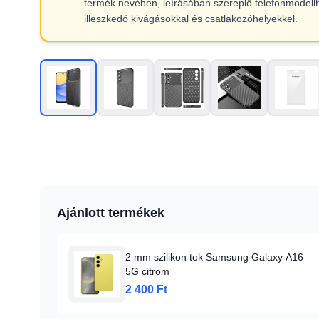
termék nevében, leírásában szereplő telefonmodell
illeszkedő kivágásokkal és csatlakozóhelyekkel.
Ajánlott termékek
2 mm szilikon tok Samsung Galaxy A16
5G citrom
2 400 Ft