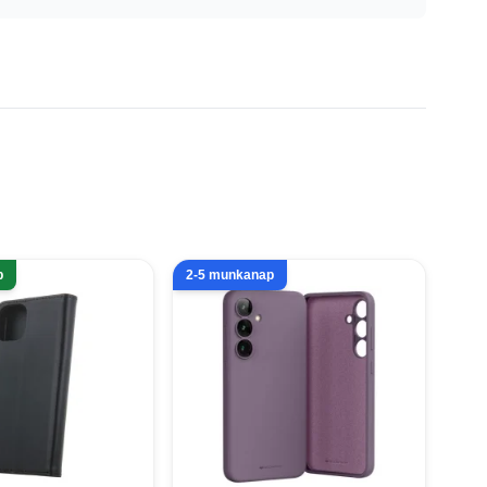
p
2-5 munkanap