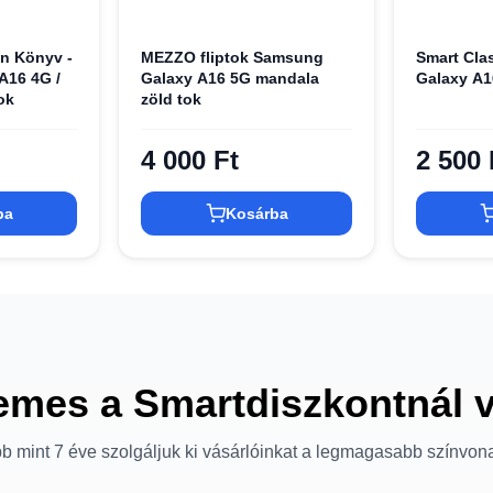
in Könyv -
MEZZO fliptok Samsung
Smart Cla
A16 4G /
Galaxy A16 5G mandala
Galaxy A1
ok
zöld tok
4 000 Ft
2 500 
ba
Kosárba
emes a Smartdiszkontnál 
b mint 7 éve szolgáljuk ki vásárlóinkat a legmagasabb színvon