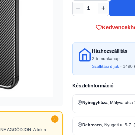
Mennyiség
Kedvencekh
Házhozszállítás
2-5 munkanap
Szállítási díjak
- 1490 F
Készletinformáció
Nyíregyháza
, Mályva utca 
Debrecen
, Nyugati u. 5-7. 
l, NE AGGÓDJON. A tok a