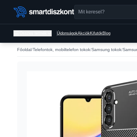
Összes termék
Újdonságok
Akciók
Kifutók
Blog
Főoldal
Telefontok, mobiltelefon tokok
Samsung tokok
Samsun