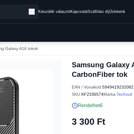
Készülék választó
Kapcsolat
Szállítási díj
Üzleteink
g Galaxy A16 tokok
Samsung Galaxy A
CarbonFiber tok
EAN / Vonalkód:
5949419232082
SKU:
KF2336574
Márka:
Techsuit
Rendelhető
3 300 Ft