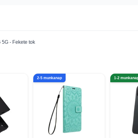
 5G - Fekete tok
2-5 munkanap
1-2 munkana