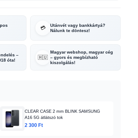
apos
Utánvét vagy bankkártyá?
💳
Nálunk te döntesz!
Magyar webshop, magyar cég
rendelés –
🇭🇺
– gyors és megbízható
018 óta!
kiszolgálás!
CLEAR CASE 2 mm BLINK SAMSUNG
A16 5G átlátszó tok
2 300 Ft