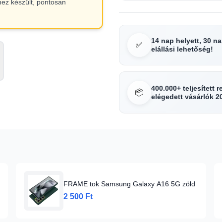
hez készült, pontosan
14 nap helyett, 30 n
✅
elállási lehetőség!
400.000+ teljesített 
📦
elégedett vásárlók 2
FRAME tok Samsung Galaxy A16 5G zöld
2 500 Ft