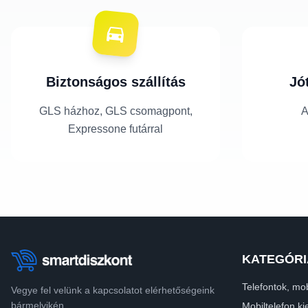
Biztonságos szállítás
Jó
GLS házhoz, GLS csomagpont,
A
Expressone futárral
KATEGÓRI
Telefontok, mob
Vegye fel velünk a kapcsolatot elérhetőségeink
bármelyikén.
Mobiltelefon ki