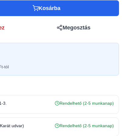
Kosárba
ez
Megosztás
t-tól
1-3.
Rendelhető (2-5 munkanap)
(Karát udvar)
Rendelhető (2-5 munkanap)