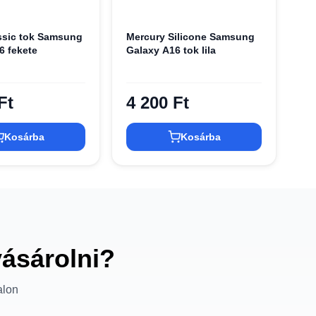
ssic tok Samsung
Mercury Silicone Samsung
6 fekete
Galaxy A16 tok lila
Ft
4 200 Ft
Kosárba
Kosárba
vásárolni?
alon