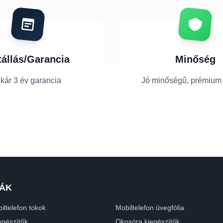
tállás/Garancia
Minőség
kár 3 év garancia
Jó minőségű, prémium
ÁK
iltelefon tokok
Mobiltelefon üvegfólia
egészítők
Okosóra kiegészítők